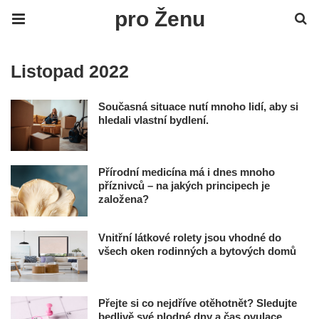
pro Ženu
Listopad 2022
Současná situace nutí mnoho lidí, aby si
hledali vlastní bydlení.
Přírodní medicína má i dnes mnoho
příznivců – na jakých principech je
založena?
Vnitřní látkové rolety jsou vhodné do
všech oken rodinných a bytových domů
Přejte si co nejdříve otěhotnět? Sledujte
bedlivě své plodné dny a čas ovulace