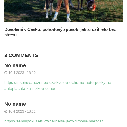
Dovolená v Česku: pohodový způsob, jak si užít léto bez
stresu
3 COMMENTS
No name
10.4.2023 - 18:10
https://inspirovanozenou.cz/skvelou-ochranu-auto-poskytne-
autoplachta-za-nizkou-cenu/
No name
10.4.2023 - 18:11
https://zenyvpokuseni.cz/nalicena-jako-filmova-hvezda/