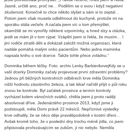
Jasně, určitě ano, proč ne… Podělím se o svou i když negativní
zkušenost. Konečně to chce někdo slyšet a sám si to zeptal…
Potom jsem však musela odběhnout do kuchyně, protože mi na
sporáku stála večeře. A začala jsem víc o tom přemýšlet,
okamžitě se mi vynořily některé vzpomínky, a hned slzy a otázka,
jestli se mám jít v tom rýpat. Vzápětí jsem si řekla, že musím… I
jiní rodiče ztratili děti a dokázali založit možná organizaci, která
nadále pomáhá malým onko pacientům. Nebo jedna maminka
napsala knihu o své dcerce. Takže tohle přece zvládnu.“
Dominika během léčby. Foto: archiv Lenky BarbierikovejKdy se u
vaší dcerky Dominiky začaly projevovat první zdravotní problémy?
Jednou při běžných kontrolních odběrech krve měla Dominika
nižší hodnotu zásobního železa, a tak lékař nařídil přijít o půl roku
znovu ke kontrole. Byl začátek prosince a termín kontroly
vycházel kolem vánočních svátků, chtěla jsem ji proto raději
absolvovat dříve. Jedenáctého prosince 2013, když jsme ji
podstoupili, měla Domi právě 22 měsíců. Nepříznivé výsledky
krve odhalily, že se něco děje pravděpodobně v kostní dřeni…
Avšak kromě toho, že v poslední dny trochu méně jídla, co jsem
připisovala prořezávajícím se zubům, jí nic nebylo. Neměla