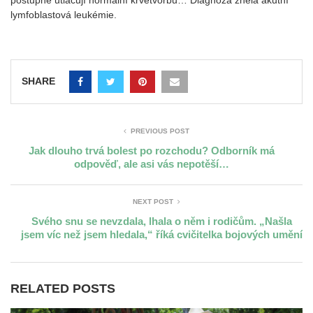
postupně utlačují normální krvetvorbu… Diagnóza zněla akutní
lymfoblastová leukémie.
SHARE
PREVIOUS POST
Jak dlouho trvá bolest po rozchodu? Odborník má
odpověď, ale asi vás nepotěší…
NEXT POST
Svého snu se nevzdala, lhala o něm i rodičům. „Našla
jsem víc než jsem hledala,“ říká cvičitelka bojových umění
RELATED POSTS