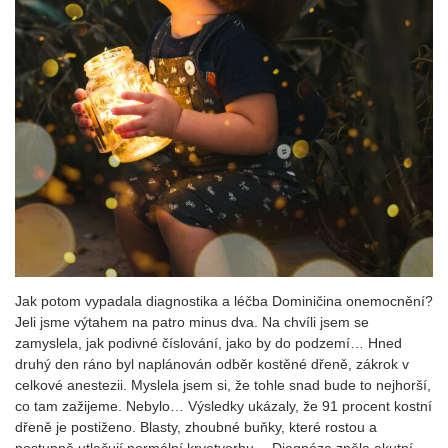
Jak potom vypadala diagnostika a léčba Dominičina onemocnění?
Jeli jsme výtahem na patro minus dva. Na chvíli jsem se
zamyslela, jak podivné číslování, jako by do podzemí… Hned
druhý den ráno byl naplánován odběr kostěné dřeně, zákrok v
celkové anestezii. Myslela jsem si, že tohle snad bude to nejhorší,
co tam zažijeme. Nebylo… Výsledky ukázaly, že 91 procent kostní
dřeně je postiženo. Blasty, zhoubné buňky, které rostou a