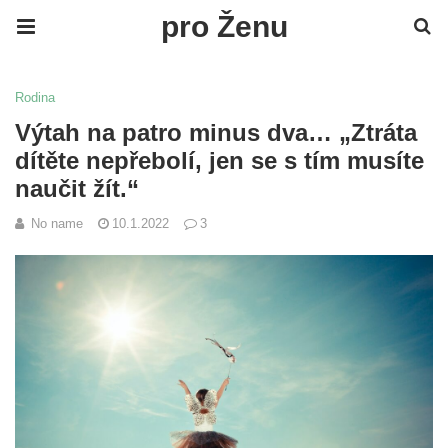
pro Ženu
Rodina
Výtah na patro minus dva… „Ztráta
dítěte nepřebolí, jen se s tím musíte
naučit žít.“
No name
10.1.2022
3