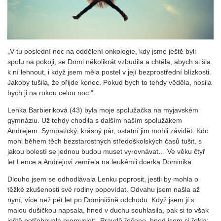
„V tu poslední noc na oddělení onkologie, kdy jsme ještě byli
spolu na pokoji, se Domi několikrát vzbudila a chtěla, abych si šla
k ní lehnout, i když jsem měla postel v její bezprostřední blízkosti.
Jakoby tušila, že přijde konec. Pokud bych to tehdy věděla, nosila
bych ji na rukou celou noc.“
Lenka Barbieriková (43) byla moje spolužačka na myjavském
gymnáziu. Už tehdy chodila s dalším naším spolužákem
Andrejem. Sympatický, krásný pár, ostatní jim mohli závidět. Kdo
mohl během těch bezstarostných středoškolských časů tušit, s
jakou bolestí se jednou budou muset vyrovnávat… Ve věku čtyř
let Lence a Andrejovi zemřela na leukémii dcerka Dominika.
Dlouho jsem se odhodlávala Lenku poprosit, jestli by mohla o
těžké zkušenosti své rodiny popovídat. Odvahu jsem našla až
nyní, více než pět let po Dominičině odchodu. Když jsem jí s
malou dušičkou napsala, hned v duchu souhlasila, pak si to však
ještě potřebovala promyslet: „Pravdě řečeno, hned jsem si řekla: