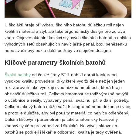
U školáků hraje při výběru školního batohu důležitou roli nejen
kvalitní materiál a styl, ale také ergonomický design pro zdravá
záda. Objevte aktuální kolekci stylových školních batohů a dalších
výhodných setů obsahujících navíc ještě penál, box, peněženku
nebo svačinový box a další potřeby ve stejném designu.
Klíčové parametry školních batohů
Školní batohy
od české firmy STIL nabízí oproti konkurenci
vysokou kvalitu provedení, díky které vydrží déle než jen jeden
rok. Zároveň také vynikají svou nízkou hmotností, která hraje
obzvlášť důležitou roli. Celková hmotnost se totiž výrazně navýší
o učebnice a sešity, vybavený penál, svačinu, pití a další potřeby.
Celkem takový batoh může vážit 5 kilogramů nebo dokonce i více,
a proto je důležité, aby byl použitý materiál co nejvíce odlehčený.
Dalším klíčovým parametrem je také anatomicky tvarovaný
zádový systém pro zdraví zad školáků. Na vývoji aktovek a
batohů se podílejí i lékaři a odborníci, kvalita je tedy ověřená.