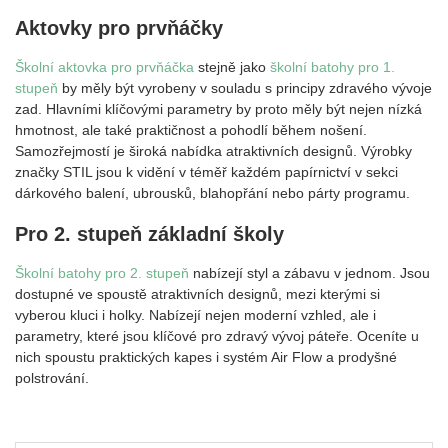
Aktovky pro prvňáčky
Školní aktovka pro prvňáčka
stejně jako
školní batohy pro 1.
stupeň
by měly být vyrobeny v souladu s principy zdravého vývoje
zad. Hlavními klíčovými parametry by proto měly být nejen nízká
hmotnost, ale také praktičnost a pohodlí během nošení.
Samozřejmostí je široká nabídka atraktivních designů. Výrobky
značky STIL jsou k vidění v téměř každém papírnictví v sekci
dárkového balení, ubrousků, blahopřání nebo párty programu.
Pro 2. stupeň základní školy
Školní batohy pro 2. stupeň
nabízejí styl a zábavu v jednom. Jsou
dostupné ve spoustě atraktivních designů, mezi kterými si
vyberou kluci i holky. Nabízejí nejen moderní vzhled, ale i
parametry, které jsou klíčové pro zdravý vývoj páteře. Oceníte u
nich spoustu praktických kapes i systém Air Flow a prodyšné
polstrování.