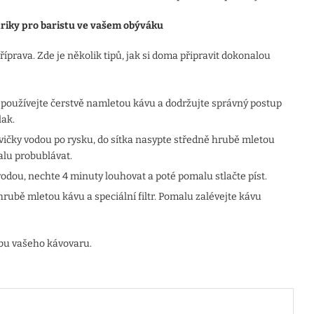
 triky pro baristu ve vašem obýváku
 příprava. Zde je několik tipů, jak si doma připravit dokonalou
používejte čerstvě namletou kávu a dodržujte správný postup
lak.
ičky vodou po rysku, do sítka nasypte středně hrubě mletou
lu probublávat.
odou, nechte 4 minuty louhovat a poté pomalu stlačte píst.
hrubě mletou kávu a speciální filtr. Pomalu zalévejte kávu
bu vašeho kávovaru.