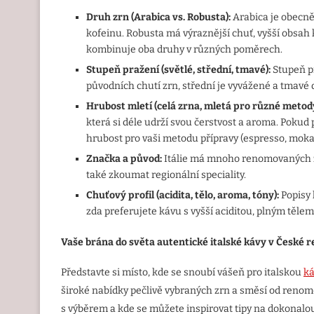
Druh zrn (Arabica vs. Robusta):
Arabica je obecně
kofeinu. Robusta má výraznější chuť, vyšší obsah 
kombinuje oba druhy v různých poměrech.
Stupeň pražení (světl
é
, střední, tmav
é
):
Stupeň pr
původních chutí zrn, střední je vyvážené a tmavé
Hrubost mletí
(cel
á zrna, mletá pro různ
é
metody
která si déle udrží svou čerstvost a aroma. Pokud 
hrubost pro vaši metodu přípravy (espresso, moka k
Značka a původ:
Itálie má mnoho renomovaných zna
také zkoumat regionální speciality.
Chu
ťový
profil (acidita, t
ě
lo, aroma, t
ó
ny):
Popisy 
zda preferujete kávu s vyšší aciditou, plným těle
Vaše brána do světa autentick
é
italsk
é
kávy v Česk
é
r
Představte si místo, kde se snoubí vášeň pro italskou
k
široké nabídky pečlivě vybraných zrn a směsí od renomo
s výběrem a kde se můžete inspirovat tipy na dokonalou