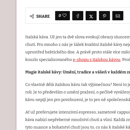
0
SHARE
Italská káva. Už jen ta dvě slova evokují obrazy slunc
chuti. Pro mnoho z nás je šálek kvalitní italské kávy n
uprostřed hektického dne. A právě proto stále více mil
kouzlo specializovaného
e-shop
u s italskou ká
vou
. Pro
Magie italsk
é
kávy: Umění
, tradice a v
ášeň v každ
é
m z
Co vlastně dělá italskou kávu tak výjimečnou? Není to j
roli. Je to především o umění pražení, o pečlivě vyváže
kávu nepijí jen pro povzbuzení, je to pro ně společenská 
Ať už preferujete intenzivní espresso, sametové cappuc
káva nabízí nepřeberné množství chutí a vůní. Každá zn
tyto nuance a bohatství chutí jsou to, co nás k italské k