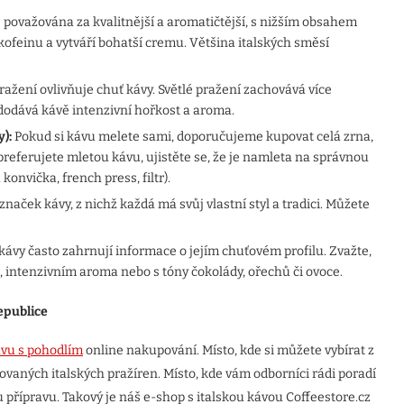
 považována za kvalitnější a aromatičtější, s nižším obsahem
kofeinu a vytváří bohatší cremu. Většina italských směsí
ažení ovlivňuje chuť kávy. Světlé pražení zachovává více
 dodává kávě intenzivní hořkost a aroma.
):
Pokud si kávu melete sami, doporučujeme kupovat celá zrna,
preferujete mletou kávu, ujistěte se, že je namleta na správnou
onvička, french press, filtr).
ček kávy, z nichž každá má svůj vlastní styl a tradici. Můžete
kávy často zahrnují informace o jejím chuťovém profilu. Zvažte,
m, intenzivním aroma nebo s tóny čokolády, ořechů či ovoce.
epublice
ávu s pohodlím
online nakupování. Místo, kde si můžete vybírat z
vaných italských pražíren. Místo, kde vám odborníci rádi poradí
 přípravu. Takový je náš e-shop s italskou kávou Coffeestore.cz