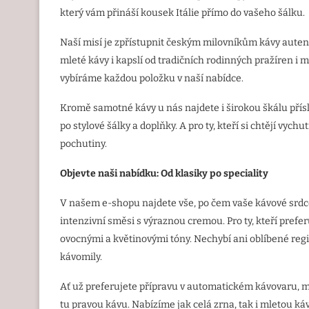
který vám přináší kousek Itálie přímo do vašeho šálku.
Naší misí je zpřístupnit českým milovníkům kávy autent
mleté kávy i kapslí od tradičních rodinných pražíren i
vybíráme každou položku v naší nabídce.
Kromě samotné kávy u nás najdete i širokou škálu přísl
po stylové šálky a doplňky. A pro ty, kteří si chtějí vyc
pochutiny.
Objevte naši nabídku: Od klasiky po speciality
V našem e-shopu najdete vše, po čem vaše kávové srdce
intenzivní směsi s výraznou cremou. Pro ty, kteří pref
ovocnými a květinovými tóny. Nechybí ani oblíbené regi
kávomily.
Ať už preferujete přípravu v automatickém kávovaru, mok
tu pravou kávu. Nabízíme jak celá zrna, tak i mletou ká