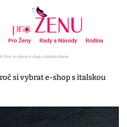
Pro Ženy
Rady a Návody
Rodina
ů: Proč si vybrat e-shop s italskou kávou
oč si vybrat e-shop s italskou