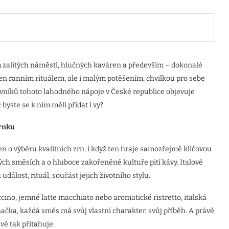
em zalitých náměstí, hlučných kaváren a především – dokonalé
ejen ranním rituálem, ale i malým potěšením, chvilkou pro sebe
ovníků tohoto lahodného nápoje v České republice objevuje
č byste se k nim měli přidat i vy?
rnku
en o výběru kvalitních zrn, i když ten hraje samozřejmě klíčovou
ných směsích a o hluboce zakořeněné kultuře pití kávy. Italové
událost, rituál, součást jejich životního stylu.
cino, jemné latte macchiato nebo aromatické ristretto, italská
ačka, každá směs má svůj vlastní charakter, svůj příběh. A právě
ávě tak přitahuje.