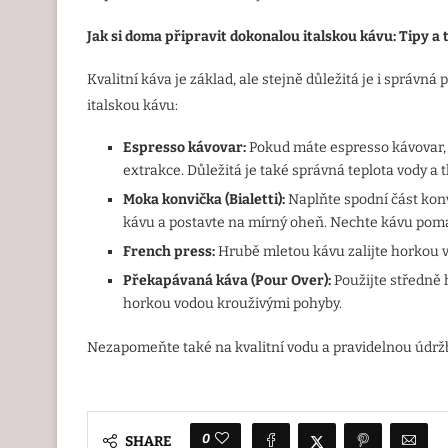
Jak si doma připravit dokonalou italskou kávu: Tipy a
Kvalitní káva je základ, ale stejně důležitá je i správná
italskou kávu:
Espresso k
ávovar:
Pokud máte espresso kávovar, 
extrakce. Důležitá je také správná teplota vody a t
Moka konvič
ka (Bialetti):
Naplňte spodní část konv
kávu a postavte na mírný oheň. Nechte kávu poma
French press:
Hrubě mletou kávu zalijte horkou v
Překapá
van
á ká
va (Pour Over):
Použijte středně 
horkou vodou krouživými pohyby.
Nezapomeňte také na kvalitní vodu a pravidelnou údrž
0
SHARE