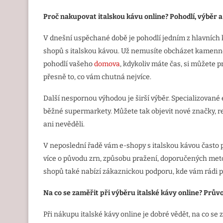
Proč nakupovat italskou kávu online? Pohodlí, výběr 
V dnešní uspěchané době je pohodlí jedním z hlavních kr
shopů s italskou kávou. Už nemusíte obcházet kamenné 
pohodlí vašeho
domova
, kdykoliv máte čas, si můžete 
přesně to, co vám chutná nejvíce.
Další nespornou výhodou je širší výběr. Specializovan
běžné supermarkety. Můžete tak objevit nové značky, reg
ani nevěděli.
V neposlední řadě vám e-shopy s italskou kávou často 
více o původu zrn, způsobu pražení, doporučených meto
shopů také nabízí zákaznickou podporu, kde vám rádi p
Na co se zaměř
it p
ři výběru italsk
é
ká
vy online? Pr
ůvo
Při nákupu italské kávy online je dobré vědět, na co se z