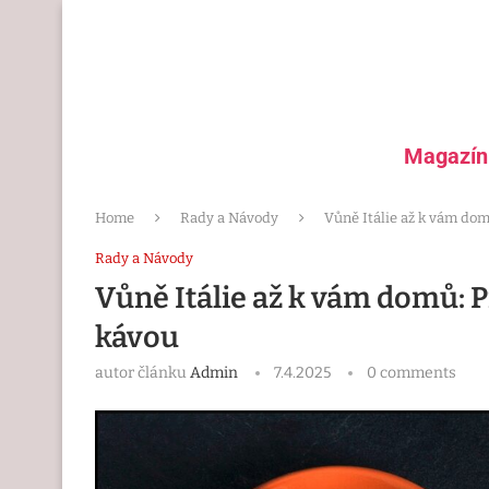
Magazín
Home
Rady a Návody
Vůně Itálie až k vám dom
Rady a Návody
Vůně Itálie až k vám domů: Pr
kávou
autor článku
Admin
7.4.2025
0 comments