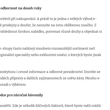
a odbornost na dosah ruky
itérií při nakupování. A právě to je jedna z velkých výhod e-
prodejny a doufat, že narazíte na svou oblíbenou značku. Z
prohlédnout širokou nabídku, porovnat různé druhy a objednat si
é e-shopy často nabízejí mnohem rozmanitější sortiment než
ionální speciality nebo exkluzivní směsi, o kterých byste jinak
poskytnou i cenné informace a odborné poradenství. Dozvíte se
dách přípravy a dalších zajímavostech ze světa kávy. Mnoho e-
oradí s výběrem.
dce pro náročn
é
ká
vomily
aměřit. Zde je několik klíčových faktorů, které byste měli zvážit: