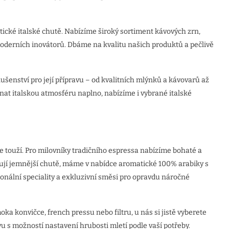
ické italské chutě. Nabízíme široký sortiment kávových zrn,
 moderních inovátorů. Dbáme na kvalitu našich produktů a pečlivě
ušenství pro její přípravu – od kvalitních mlýnků a kávovarů až
hutnat italskou atmosféru naplno, nabízíme i vybrané italské
 touží. Pro milovníky tradičního espressa nabízíme bohaté a
erují jemnější chutě, máme v nabídce aromatické 100% arabiky s
onální speciality a exkluzivní směsi pro opravdu náročné
a konvičce, french pressu nebo filtru, u nás si jistě vyberete
vu s možností nastavení hrubosti mletí podle vaší potřeby.