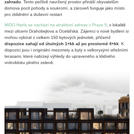
zahradu
. Tento pečlivě navržený prostor přináší obyvatelům
domova pocit pohody a soukromí, a zároveň funguje jako místo
pro zklidnění a duševní restart.
MiDO Harfa se nachází na atraktivní adrese v Praze 9
, v lokalitě
mezi ulicemi Drahobejlova a Ocelářská. Zájemci o nové bydlení si
mohou vybírat z celkem 150 bytových jednotek, přičemž
dispozice sahají od útulných 1+kk až po prostorné 4+kk
. K
dispozici jsou i originální mezonety a byty s velkorysými střešními
terasami, které nabízejí výhledy do upraveného a klidného
vnitrobloku plného zeleně.