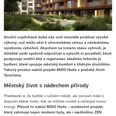
Dnešní uspěchaná doba nás nutí neustále podávat vysoké
výkony, což může vést k chronickému stresu a následnému
syndromu vyhoření. Abychom se tomuto stavu vyhnuli, je
důležité umět správně odpočívat a vytvořit si prostředí, které
podporuje vnitřní klid a regeneraci. Ideálním řešením je
bydlení, které spojuje městský komfort s klidným útočištěm.
Takový prostor nabízí projekt MiDO Harfa v pražské čtvrti
Vysočany.
Městský život s nádechem přírody
Představte si, že bydlíte v rušném městě, ale zároveň máte k
dispozici klidné místo, kde se můžete uvolnit a načerpat novou
energii.
Přesně to nabízí MiDO Harfa – rezidenční projekt,
který zahrnuje nejen moderní byty, ale i ojedinělou ZEN