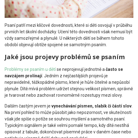
Psaní patří mezi klíčové dovednosti, které si děti osvojují v průběhu
prvních let školní docházky. Učení této dovednosti však nemusí být
vždy samozřejmé a plynulé. U některých dětí se během tohoto
období objevují obtíže spojené se samotným psaním.
Jaké jsou projevy problémů se psaním
Problémy se psaním u dětí
se neprojevují jednotně a
často se
navzájem prolínají
. Jedním z nejčastějších projevů je
nepravidelné, těžkopádné písmo, které je hůře čitelné a nepůsobí
plynule. Dítě mívá problém udržet stejnou velikost písmen, správně
je tvarovat nebo zachovat rovnoměrné rozestupy mezi slovy.
Dalším častým jevem je
vynechávání písmen, slabik či částí slov
.
Na první pohled to může působit jako nepozornost, ve skutečnosti
však jde spíše o potíže se souhrou myšlení a samotného psaní.
Typickým signálem je také velmi pomalé tempo, kdy dítě nestíhá
opisovat z tabule, dokončovat písemné práce v daném čase nebo