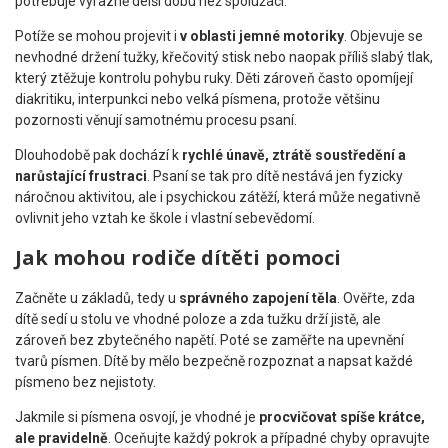
potřebuje výrazně delší dobu než spolužáci.
Potíže se mohou projevit i
v oblasti jemné motoriky
. Objevuje se
nevhodné držení tužky, křečovitý stisk nebo naopak příliš slabý tlak,
který ztěžuje kontrolu pohybu ruky. Děti zároveň často opomíjejí
diakritiku, interpunkci nebo velká písmena, protože většinu
pozornosti věnují samotnému procesu psaní.
Dlouhodobě pak dochází k
rychlé únavě, ztrátě soustředění a
narůstající frustraci
. Psaní se tak pro dítě nestává jen fyzicky
náročnou aktivitou, ale i psychickou zátěží, která může negativně
ovlivnit jeho vztah ke škole i vlastní sebevědomí.
Jak mohou rodiče dítěti pomoci
Začněte u základů, tedy u
správného zapojení těla
. Ověřte, zda
dítě sedí u stolu ve vhodné poloze a zda tužku drží jistě, ale
zároveň bez zbytečného napětí. Poté se zaměřte na upevnění
tvarů písmen. Dítě by mělo bezpečně rozpoznat a napsat každé
písmeno bez nejistoty.
Jakmile si písmena osvojí, je vhodné je
procvičovat spíše krátce,
ale pravidelně
. Oceňujte každý pokrok a případné chyby opravujte