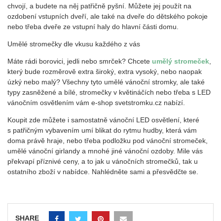
chvojí, a budete na něj patřičně pyšní. Můžete jej použít na
ozdobení vstupních dveří, ale také na dveře do dětského pokoje
nebo třeba dveře ze vstupní haly do hlavní části domu.
Umělé stromečky dle vkusu každého z vás
Máte rádi borovici, jedli nebo smrček? Chcete
umělý stromeček
,
který bude rozměrově extra široký, extra vysoký, nebo naopak
úzký nebo malý? Všechny tyto umělé vánoční stromky, ale také
typy zasněžené a bílé, stromečky v květináčích nebo třeba s LED
vánočním osvětlením vám e-shop svetstromku.cz nabízí.
Koupit zde můžete i samostatně vánoční LED osvětlení, které
s patřičným vybavením umí blikat do rytmu hudby, která vám
doma právě hraje, nebo třeba podložku pod vánoční stromeček,
umělé vánoční girlandy a mnohé jiné vánoční ozdoby. Mile vás
překvapí příznivé ceny, a to jak u vánočních stromečků, tak u
ostatního zboží v nabídce. Nahlédněte sami a přesvědčte se.
SHARE