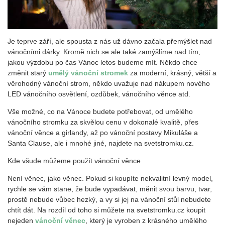
Je teprve září, ale spousta z nás už dávno začala přemýšlet nad
vánočními dárky. Kromě nich se ale také zamýšlíme nad tím,
jakou výzdobu po čas Vánoc letos budeme mít. Někdo chce
změnit starý
umělý vánoční stromek
za moderní, krásný, větší a
věrohodný vánoční strom, někdo uvažuje nad nákupem nového
LED vánočního osvětlení, ozdůbek, vánočního věnce atd.
Vše možné, co na Vánoce budete potřebovat, od umělého
vánočního stromku za skvělou cenu v dokonalé kvalitě, přes
vánoční věnce a girlandy, až po vánoční postavy Mikuláše a
Santa Clause, ale i mnohé jiné, najdete na svetstromku.cz.
Kde všude můžeme použít vánoční věnce
Není věnec, jako věnec. Pokud si koupíte nekvalitní levný model,
rychle se vám stane, že bude vypadávat, měnit svou barvu, tvar,
prostě nebude vůbec hezký, a vy si jej na vánoční stůl nebudete
chtít dát. Na rozdíl od toho si můžete na svetstromku.cz koupit
nejeden
vánoční věnec
, který je vyroben z krásného umělého