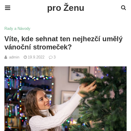
pro Ženu
Rady a Návody
Víte, kde sehnat ten nejhezčí umělý
vánoční stromeček?
admin
19.9.2022
3