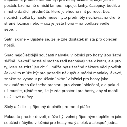
posteli. Lze na ně umístit lampu, nápoje, knihy, časopisy, budík a
mnoho dalších předmětů, které je vhodné mít po ruce. Bez
nočních stolků by hosté museli tyto předměty nechávat na druhé
straně ložnice nebo – což je ještě horší – na podlaze vedle
sebe…
Šatní skříně – Ujistěte se, že je zde dostatek místa pro oblečení
hostů.
Snad nejdůležitější součástí nábytku v ložnici pro hosty jsou šatní
skříně. Někteří hosté si možná rádi nechávají vše v kufru, ale pro
ty, kteří se zdrží jen chvíli, může být užitečné některé věci pověsit.
Jakkoli to může být pro posedlé nákupčí a módní maniaky lákavé,
snažte se vyhnout používání skříní v ložnici pro hosty jako
sekundárního úložného prostoru pro vlastní oblečení, ale pokud
už musíte, ujistěte se, že je zde prostor i pro hosty, aby si mohli
uložit své oděvy.
Stoly a židle – příjemný doplněk pro ranní ptáče
Pokud to prostor dovolí, může být velmi příjemným doplňkem jako
součást nábytku v ložnici pro hosty malý stolek a alespoň jedna