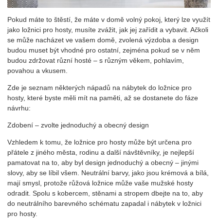
Pokud máte to štěstí, že máte v domě volný pokoj, který lze využít
jako ložnici pro hosty, musíte zvážit, jak jej zařídit a vybavit. Ačkoli
se může nacházet ve vašem domě, zvolená výzdoba a design
budou muset být vhodné pro ostatní, zejména pokud se v něm
budou zdržovat různí hosté – s různým věkem, pohlavím,
povahou a vkusem.
Zde je seznam některých nápadů na nábytek do ložnice pro
hosty, které byste měli mít na paměti, až se dostanete do fáze
návrhu:
Zdobení – zvolte jednoduchý a obecný design
Vzhledem k tomu, že ložnice pro hosty může být určena pro
přátele z jiného města, rodinu a další návštěvníky, je nejlepší
pamatovat na to, aby byl design jednoduchý a obecný – jinými
slovy, aby se líbil všem. Neutrální barvy, jako jsou krémová a bílá,
mají smysl, protože růžová ložnice může vaše mužské hosty
odradit. Spolu s kobercem, stěnami a stropem dbejte na to, aby
do neutrálního barevného schématu zapadal i nábytek v ložnici
pro hosty.