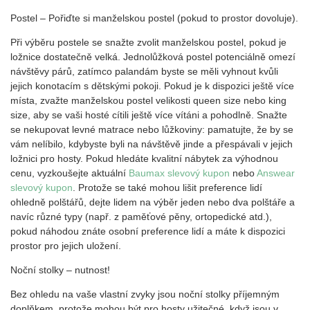
Postel – Pořiďte si manželskou postel (pokud to prostor dovoluje).
Při výběru postele se snažte zvolit manželskou postel, pokud je
ložnice dostatečně velká. Jednolůžková postel potenciálně omezí
návštěvy párů, zatímco palandám byste se měli vyhnout kvůli
jejich konotacím s dětskými pokoji. Pokud je k dispozici ještě více
místa, zvažte manželskou postel velikosti queen size nebo king
size, aby se vaši hosté cítili ještě více vítáni a pohodlně. Snažte
se nekupovat levné matrace nebo lůžkoviny: pamatujte, že by se
vám nelíbilo, kdybyste byli na návštěvě jinde a přespávali v jejich
ložnici pro hosty. Pokud hledáte kvalitní nábytek za výhodnou
cenu, vyzkoušejte aktuální
Baumax slevový kupon
nebo
Answear
slevový kupon
. Protože se také mohou lišit preference lidí
ohledně polštářů, dejte lidem na výběr jeden nebo dva polštáře a
navíc různé typy (např. z paměťové pěny, ortopedické atd.),
pokud náhodou znáte osobní preference lidí a máte k dispozici
prostor pro jejich uložení.
Noční stolky – nutnost!
Bez ohledu na vaše vlastní zvyky jsou noční stolky příjemným
doplňkem, protože mohou být pro hosty užitečné, když jsou v