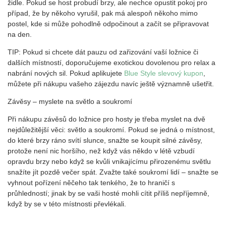
židle. Pokud se host probudí brzy, ale nechce opustit pokoj pro
případ, že by někoho vyrušil, pak má alespoň někoho mimo
postel, kde si může pohodlně odpočinout a začít se připravovat
na den.
TIP: Pokud si chcete dát pauzu od zařizování vaší ložnice či
dalších místností, doporučujeme exotickou dovolenou pro relax a
nabrání nových sil. Pokud aplikujete
Blue Style slevový kupon
,
můžete při nákupu vašeho zájezdu navíc ještě významně ušetřit.
Závěsy – myslete na světlo a soukromí
Při nákupu závěsů do ložnice pro hosty je třeba myslet na dvě
nejdůležitější věci: světlo a soukromí. Pokud se jedná o místnost,
do které brzy ráno svítí slunce, snažte se koupit silné závěsy,
protože není nic horšího, než když vás někdo v létě vzbudí
opravdu brzy nebo když se kvůli vnikajícímu přirozenému světlu
snažíte jít pozdě večer spát. Zvažte také soukromí lidí – snažte se
vyhnout pořízení něčeho tak tenkého, že to hraničí s
průhledností; jinak by se vaši hosté mohli cítit příliš nepříjemně,
když by se v této místnosti převlékali.