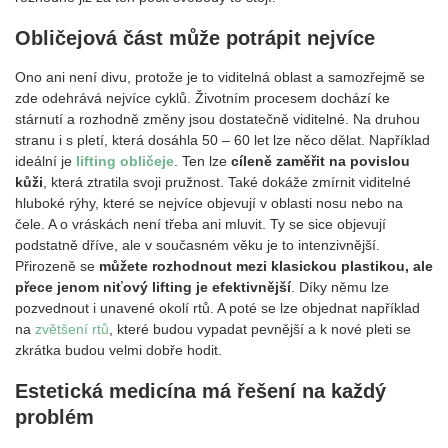
Obličejová část může potrápit nejvíce
Ono ani není divu, protože je to viditelná oblast a samozřejmě se
zde odehrává nejvíce cyklů. Životním procesem dochází ke
stárnutí a rozhodně změny jsou dostatečně viditelné. Na druhou
stranu i s pletí, která dosáhla 50 – 60 let lze něco dělat. Například
ideální je
lifting obličeje
. Ten lze
cíleně zaměřit na povislou
kůži
, která ztratila svoji pružnost. Také dokáže zmírnit viditelné
hluboké rýhy, které se nejvíce objevují v oblasti nosu nebo na
čele. A o vráskách není třeba ani mluvit. Ty se sice objevují
podstatně dříve, ale v současném věku je to intenzivnější.
Přirozeně se
můžete rozhodnout mezi klasickou plastikou, ale
přece jenom niťový lifting je efektivnější
. Díky němu lze
pozvednout i unavené okolí rtů. A poté se lze objednat například
na
zvětšení rtů
, které budou vypadat pevnější a k nové pleti se
zkrátka budou velmi dobře hodit.
Estetická medicína má řešení na každý
problém