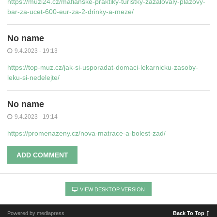
https://muzi24.cz/mafianske-praktiky-turistky-zazalovaly-plazovy-
bar-za-ucet-600-eur-za-2-drinky-a-meze/
No name
9.4.2023 - 19:13
https://top-muz.cz/jak-si-usporadat-domaci-lekarnicku-zasoby-
leku-si-nedelejte/
No name
9.4.2023 - 19:14
https://promenazeny.cz/nova-matrace-a-bolest-zad/
ADD COMMENT
VIEW DESKTOP VERSION
Powered by mediapress
Back To Top