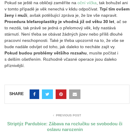
Pokud se ještě na obličeji zaměříte na
oční víčka
, tak bohužel ani
v tomto případě je věk nenechá v klidu odpočívat.
Trpí tím ovšem
ženy i muži
, avšak potěšující zpráva je, že lze vše napravit.
Procedura blefaroplastiky je vhodná již od věku 30 let
, ač se
to nezdá, tak právě se jedná o přelomový věk, kdy nastává
stárnutí. Není třeba se obávat žádných jizev nebo příliš dlouhé
pracovní neschopnosti. Také je třeba upozornit na to, že vše se
bude nadále odvíjet od toho, jak daleko to necháte zajít vy.
Pokud budou problémy většího rozsahu
, musíte počítat i
s delším ošetřením. Rozhodně včasné operace jsou daleko
příznivější.
SHARE
PREVIOUS POST
Striptýz Pardubice: Zábava na rozlučku se svobodou či
oslavu narozenin