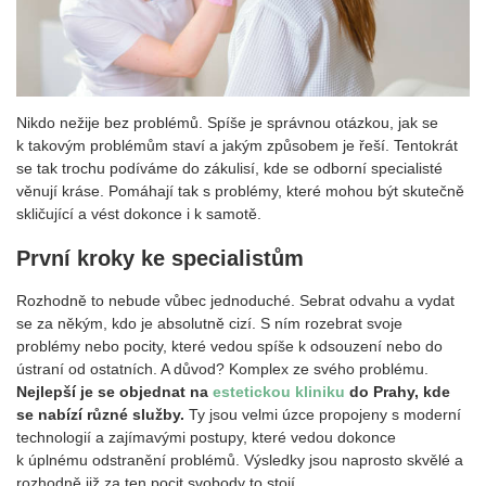
Nikdo nežije bez problémů. Spíše je správnou otázkou, jak se
k takovým problémům staví a jakým způsobem je řeší. Tentokrát
se tak trochu podíváme do zákulisí, kde se odborní specialisté
věnují kráse. Pomáhají tak s problémy, které mohou být skutečně
skličující a vést dokonce i k samotě.
První kroky ke specialistům
Rozhodně to nebude vůbec jednoduché. Sebrat odvahu a vydat
se za někým, kdo je absolutně cizí. S ním rozebrat svoje
problémy nebo pocity, které vedou spíše k odsouzení nebo do
ústraní od ostatních. A důvod? Komplex ze svého problému.
Nejlepší je se objednat na
estetickou kliniku
do Prahy, kde
se nabízí různé služby.
Ty jsou velmi úzce propojeny s moderní
technologií a zajímavými postupy, které vedou dokonce
k úplnému odstranění problémů. Výsledky jsou naprosto skvělé a
rozhodně již za ten pocit svobody to stojí.