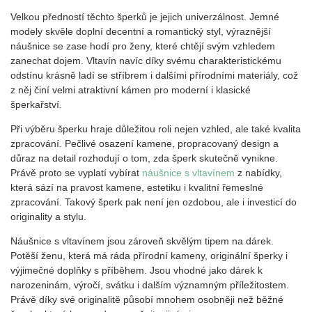
Velkou předností těchto šperků je jejich univerzálnost. Jemné
modely skvěle doplní decentní a romantický styl, výraznější
náušnice se zase hodí pro ženy, které chtějí svým vzhledem
zanechat dojem. Vltavín navíc díky svému charakteristickému
odstínu krásně ladí se stříbrem i dalšími přírodními materiály, což
z něj činí velmi atraktivní kámen pro moderní i klasické
šperkařství.
Při výběru šperku hraje důležitou roli nejen vzhled, ale také kvalita
zpracování. Pečlivé osazení kamene, propracovaný design a
důraz na detail rozhodují o tom, zda šperk skutečně vynikne.
Právě proto se vyplatí vybírat
náušnice s vltavínem
z nabídky,
která sází na pravost kamene, estetiku i kvalitní řemeslné
zpracování. Takový šperk pak není jen ozdobou, ale i investicí do
originality a stylu.
Náušnice s vltavínem jsou zároveň skvělým tipem na dárek.
Potěší ženu, která má ráda přírodní kameny, originální šperky i
výjimečné doplňky s příběhem. Jsou vhodné jako dárek k
narozeninám, výročí, svátku i dalším významným příležitostem.
Právě díky své originalitě působí mnohem osobněji než běžné