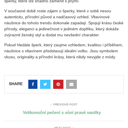
šperky, které lze snadno zaměnit s jinými.
V současné době roste zájem o šperky, které v sobě nesou
autenticitu, přírodní původ a nadčasový vzhled. Vltavínové
náušnice do tohoto trendu dokonale zapadají. Spojují krásu české
přírody, eleganci a jedinečnost v jediném doplňku, který dokáže
zvýraznit ženský styl a dodat mu nevšední charakter.
Pokud hledáte šperk, který zaujme vzhledem, kvalitou i příběhem,
náušnice s vltavínem představují ideální volbu. Jsou symbolem
vkusu, originality a přírodní krásy, která nikdy nevyjde z módy.
SHARE
PREVIOUS POST
Velikonoční pečení s vůní pravé vanilky
NEXT POST