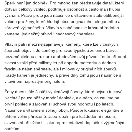
Šperk není jen doplněk. Pro mnoho žen představuje detail, který
dotváří celkový vzhled, podtrhuje osobnost a často má i hlubší
význam. Právě proto jsou náušnice s vltavínem stále oblíbenější
volbou pro ženy, které hledají něco originálního, elegantního a
zároveň výjimečného. Vltavín v sobě spojuje krásu přírodního
kamene, jedinečný původ i nadčasový charakter.
Vltavín patří mezi nejzajímavější kameny, které lze v českých
špercích objevit. Je ceněný pro svou typickou zelenou barvu,
nezaměnitelnou strukturu a především svůj původ. Tento přírodní
skvost vznikl před miliony let při dopadu meteoritu a dodnes
fascinuje nejen sběratele, ale i milovníky originálních šperků.
Každý kámen je jedinečný, a právě díky tomu jsou i náušnice s
vltavínem naprostým originálem.
Ženy dnes stále častěji vyhledávají šperky, které nejsou tuctové.
Nechtějí pouze běžný módní doplněk, ale něco, co zaujme na
první pohled a zároveň si uchová svou hodnotu i po letech.
Náušnice s vltavínem splňují obojí. Působí luxusně, elegantně a
přitom velmi přirozeně. Jsou ideální pro každodenní nošení,
slavnostní příležitosti i jako reprezentativní doplněk k výjimečným
outfitům.