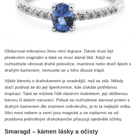
Obdarovat milovanou ženu není legrace. Dárek musí být
především originální a také se musí dámě líbit. Když se
rozhodnete věnovat drahé polovičce, mamince nebo dceři šperk s
drahým kamenem, nemusíte se u toho dlouze trápit.
Výběr klenotu s drahokamem je snadnější, než se zdá. Někdy
stačí podívat se do její šperkovnice, kde získáte potřebnou
inspiraci. Také se můžete řídit vlastním instinktem, její oblíbenou
barvou či datem narození. Pokud se rozhodnete darovat prsten s
drahým kamenem dle znamení zvěrokruhu, je to ta nejlepší volba.
Věci mezi nebem a zemí jsou magické a ne nadarmo se od
pradávna jednotlivým drahokamům přisuzují ojedinělé účinky.
Smaragd – kámen lásky a očisty