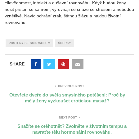
cílevědomost, intelekt a duševní rovnováhu. Když budou ženy
nosit prsten se safírem, vyrovnají se snáze se stresem a nebudou
vznětlivé. Navíc ochrání zrak, štítnou žlázu a najdou životní
rovnováhu.
PRSTENY SE SMARAGDEM
ŠPERKY
SHARE
PREVIOUS POST
Otevřete dveře do světa smyslného potěšení: Proč by
měly ženy vyzkoušet erotickou masáž?
NEXT POST
Snažíte se otěhotnět? Zvolněte v životním tempu a
navraťte tělu hormonální rovnováhu.