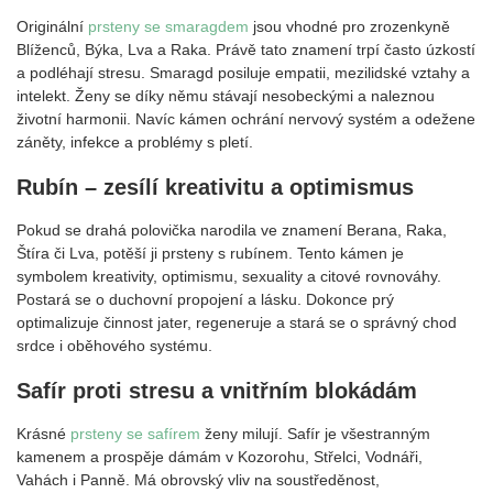
Originální
prsteny se smaragdem
jsou vhodné pro zrozenkyně
Blíženců, Býka, Lva a Raka. Právě tato znamení trpí často úzkostí
a podléhají stresu. Smaragd posiluje empatii, mezilidské vztahy a
intelekt. Ženy se díky němu stávají nesobeckými a naleznou
životní harmonii. Navíc kámen ochrání nervový systém a odežene
záněty, infekce a problémy s pletí.
Rubín – zesílí kreativitu a optimismus
Pokud se drahá polovička narodila ve znamení Berana, Raka,
Štíra či Lva, potěší ji prsteny s rubínem. Tento kámen je
symbolem kreativity, optimismu, sexuality a citové rovnováhy.
Postará se o duchovní propojení a lásku. Dokonce prý
optimalizuje činnost jater, regeneruje a stará se o správný chod
srdce i oběhového systému.
Safír proti stresu a vnitřním blokádám
Krásné
prsteny se safírem
ženy milují. Safír je všestranným
kamenem a prospěje dámám v Kozorohu, Střelci, Vodnáři,
Vahách i Panně. Má obrovský vliv na soustředěnost,