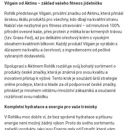
Vilgain od Aktinu – základ vašeho fitness jídelníčku
Rohlík představuje Vilgain, privátní značku od Aktinu, která přináší
širokou škálu produktů pro všechny, kdo dbají na kvalitní stravu.
Nabízí vše nezbytné pro fitness stravování – od minutové 100%
přírodní ovesné kaše, přes protein z mléka krav krmených trávou
(tzv. Grass-Fed), až po delikátní ořechový krém s vysokým
obsahem kvalitních bílkovin. Každý produkt Vilgain je vyráběn s
důrazem na kvalitu a čerstvost, s ingrediencemi od pečlivě
vybraných dodavatelů.
Spoluprací s Aktinem Rohlík rozšiřuje svůj bohatý sortiment o
produkty české značky, která je známá pro svou kvalitu a
inovativní přístup k výživě. Tento krok je součástí širší strategie
online prodejce, která si klade za cíl podporovat české značky,
přinášet je mnohem většímu množství zákazníků a současně
rozšiřovat svou nabídku.
Kompletní hydratace a energie pro vaše tréninky
V Rohlíku moc dobře ví, že bez správné hydratace a přísunu
energie není možný žádný výkon. Proto do svého sortimentu
zařadil i produkty, jako jsou Energy gely od Extrafit, které vám