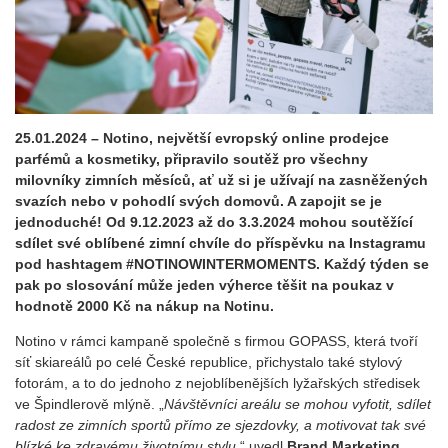
25.01.2024 – Notino, největší evropský online prodejce
parfémů a kosmetiky, připravilo soutěž pro všechny
milovníky zimních měsíců, ať už si je užívají na zasněžených
svazích nebo v pohodlí svých domovů. A zapojit se je
jednoduché! Od 9.12.2023 až do 3.3.2024 mohou soutěžící
sdílet své oblíbené zimní chvíle do příspěvku na Instagramu
pod hashtagem #NOTINOWINTERMOMENTS. Každý týden se
pak po slosování může jeden výherce těšit na poukaz v
hodnotě 2000 Kč na nákup na Notinu.
Notino v rámci kampaně společně s firmou GOPASS, která tvoří
síť skiareálů po celé České republice, přichystalo také stylový
fotorám, a to do jednoho z nejoblíbenějších lyžařských středisek
ve Špindlerově mlýně. „
Návštěvníci areálu se mohou vyfotit, sdílet
radost ze zimních sportů přímo ze sjezdovky, a motivovat tak své
blízké ke zdravému životnímu stylu,
“ uvedl
Brand Marketing