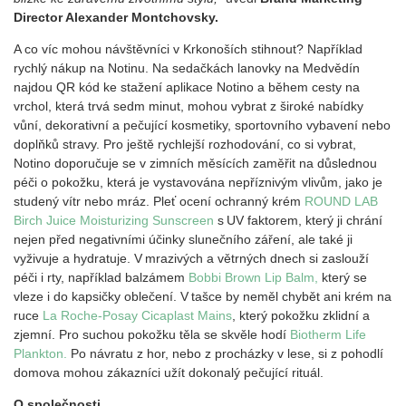
Director Alexander Montchovsky.
A co víc mohou návštěvníci v Krkonoších stihnout? Například
rychlý nákup na Notinu. Na sedačkách lanovky na Medvědín
najdou QR kód ke stažení aplikace Notino a během cesty na
vrchol, která trvá sedm minut, mohou vybrat z široké nabídky
vůní, dekorativní a pečující kosmetiky, sportovního vybavení nebo
doplňků stravy. Pro ještě rychlejší rozhodování, co si vybrat,
Notino doporučuje se v zimních měsících zaměřit na důslednou
péči o pokožku, která je vystavována nepříznivým vlivům, jako je
studený vítr nebo mráz. Pleť ocení ochranný krém
ROUND LAB
Birch Juice Moisturizing Sunscreen
s UV faktorem, který ji chrání
nejen před negativními účinky slunečního záření, ale také ji
vyživuje a hydratuje. V mrazivých a větrných dnech si zaslouží
péči i rty, například balzámem
Bobbi Brown Lip Balm,
který se
vleze i do kapsičky oblečení. V tašce by neměl chybět ani krém na
ruce
La Roche-Posay Cicaplast Mains
, který pokožku zklidní a
zjemní. Pro suchou pokožku těla se skvěle hodí
Biotherm Life
Plankton.
Po návratu z hor, nebo z procházky v lese, si z pohodlí
domova mohou zákazníci užít dokonalý pečující rituál.
O společnosti