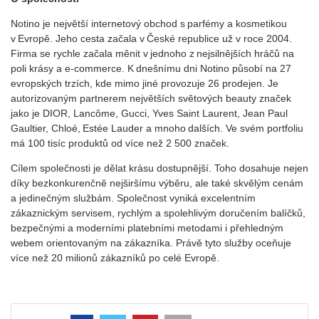
Notino je největší internetový obchod s parfémy a kosmetikou
v Evropě. Jeho cesta začala v České republice už v roce 2004.
Firma se rychle začala měnit v jednoho z nejsilnějších hráčů na
poli krásy a e-commerce. K dnešnímu dni Notino působí na 27
evropských trzích, kde mimo jiné provozuje 26 prodejen. Je
autorizovaným partnerem největších světových beauty značek
jako je DIOR, Lancôme, Gucci, Yves Saint Laurent, Jean Paul
Gaultier, Chloé, Estée Lauder a mnoho dalších. Ve svém portfoliu
má 100 tisíc produktů od více než 2 500 značek.
Cílem společnosti je dělat krásu dostupnější. Toho dosahuje nejen
díky bezkonkurenčně nejširšímu výběru, ale také skvělým cenám
a jedinečným službám. Společnost vyniká excelentním
zákaznickým servisem, rychlým a spolehlivým doručením balíčků,
bezpečnými a moderními platebními metodami i přehledným
webem orientovaným na zákazníka. Právě tyto služby oceňuje
více než 20 milionů zákazníků po celé Evropě.