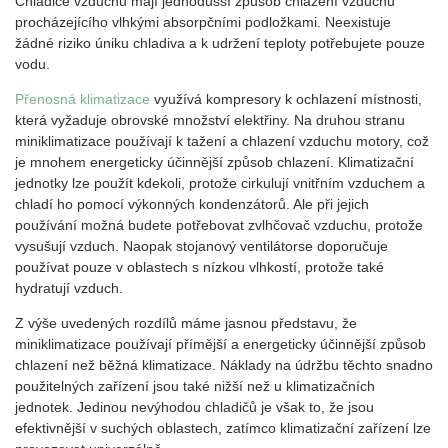
Chladiče vzduchu mají jednodušší způsob chlazení vzduchu
procházejícího vlhkými absorpčními podložkami. Neexistuje
žádné riziko úniku chladiva a k udržení teploty potřebujete pouze
vodu.
Přenosná klimatizace
využívá kompresory k ochlazení místnosti,
která vyžaduje obrovské množství elektřiny. Na druhou stranu
miniklimatizace používají k tažení a chlazení vzduchu motory, což
je mnohem energeticky účinnější způsob chlazení. Klimatizační
jednotky lze použít kdekoli, protože cirkulují vnitřním vzduchem a
chladí ho pomocí výkonných kondenzátorů. Ale při jejich
používání možná budete potřebovat zvlhčovač vzduchu, protože
vysušují vzduch. Naopak stojanový ventilátorse doporučuje
používat pouze v oblastech s nízkou vlhkostí, protože také
hydratují vzduch.
Z výše uvedených rozdílů máme jasnou představu, že
miniklimatizace používají přímější a energeticky účinnější způsob
chlazení než běžná klimatizace. Náklady na údržbu těchto snadno
použitelných zařízení jsou také nižší než u klimatizačních
jednotek. Jedinou nevýhodou chladičů je však to, že jsou
efektivnější v suchých oblastech, zatímco klimatizační zařízení lze