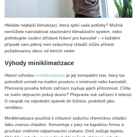
Hledáte nejlepší klimatizaci, která splní vaše potřeby? Možná
nemůžete nainstalovat stacionární klimatizační systém, nebo
potřebujete osobní střídavé řešení pro kancelář – v každém
případě vám pěkný mini vzduchový chladič může přinést
požadovanou úlevu od letních veder.
Výhody miniklimatizace
Hlavní výhodou
miniklimatizace
je její kompaktní tvar, který lze
pohodlně umístit na malém prostoru v místnosti nebo kanceláři.
Přenosná povaha tohoto zařízení zvyšuje jejich přítomnost. Cítíte
ve svém obývacím pokoji dusno? Přepravte své zařízení k televizi
či naopak na odpolední spánek do ložnice, podobně jako
ventilátor
.
Miniklimatizace používá k chlazení vzduchu chemickou chladicí
látku zvanou chladivo. Konvertuje z páry na kapalnou formu a
prochází vnitřními odpařovacími cívkami, čímž snižuje teplotu.