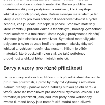
dosáhnout volbou vhodných materiálů. Bavlna je oblíbeným
materiálem díky své prodyšnosti a měkkosti, která zajišťuje
lehkost a pohodlí po celý den. Dalším skvělým materiálem je len,
který je ceněný pro svou schopnost absorbovat vlhkost a rychle
schnout, což je ideální pro teplejší počasí. Směsové materiály,
které kombinují přírodní vlákna s technickými, nabízejí vyváženost
mezi komfortem a funkčností, často zvyšují prodyšnost a zlepšují
vlastnosti jako elasticita a trvanlivost. Syntetické materiály jako
polyester a nylon se zase hodí pro sportovní aktivity díky své
lehkosti a rychleschnoucím vlastnostem. Klíčem je výběr
materiálů, které poskytují nejen styl, ale také potřebnou
prodyšnost a lehkost během letních měsíců.
Barvy a vzory pro různé příležitosti
Barvy a vzory kraťasů hrají klíčovou roli při volbě ideálního outfitu
pro různé příležitosti, a proto by měly být vybírány s rozvahou.
Aktuální trendy v pánské módě nabízejí širokou paletu barev a
vzorů, které lze kombinovat pro dosažení stylového vzhledu. Pro
formálnější příležitosti, jako jsou letní párty nebo workshopy,
zvažte tlumené barvy jako námořnická modrá nebo olivově