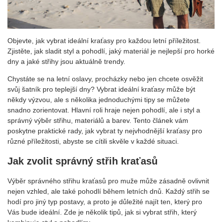
Objevte, jak vybrat ideální kraťasy pro každou letní příležitost.
Zjistěte, jak sladit styl a pohodlí, jaký materiál je nejlepší pro horké
dny a jaké střihy jsou aktuálně trendy.
Chystáte se na letní oslavy, procházky nebo jen chcete osvěžit
svůj šatník pro teplejší dny? Vybrat ideální kraťasy může být
někdy výzvou, ale s několika jednoduchými tipy se můžete
snadno zorientovat. Hlavní roli hraje nejen pohodlí, ale i styl a
správný výběr střihu, materiálů a barev. Tento článek vám
poskytne praktické rady, jak vybrat ty nejvhodnější kraťasy pro
různé příležitosti, abyste se cítili skvěle v každé situaci.
Jak zvolit správný střih kraťasů
Výběr správného střihu kraťasů pro muže může zásadně ovlivnit
nejen vzhled, ale také pohodlí během letních dnů. Každý střih se
hodí pro jiný typ postavy, a proto je důležité najít ten, který pro
Vás bude ideální. Zde je několik tipů, jak si vybrat střih, který