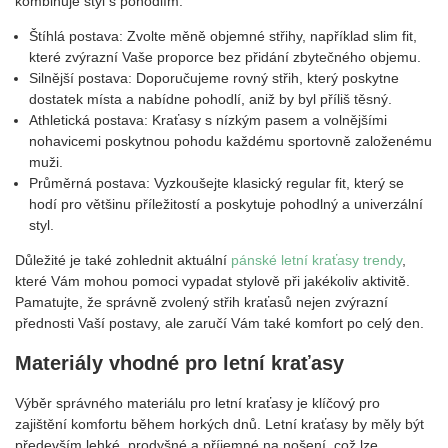
kombinuje styl s pohodlím:
Štíhlá postava: Zvolte měně objemné střihy, například slim fit,
které zvýrazní Vaše proporce bez přidání zbytečného objemu.
Silnější postava: Doporučujeme rovný střih, který poskytne
dostatek místa a nabídne pohodlí, aniž by byl příliš těsný.
Athletická postava: Kraťasy s nízkým pasem a volnějšími
nohavicemi poskytnou pohodu každému sportovně založenému
muži.
Průměrná postava: Vyzkoušejte klasický regular fit, který se
hodí pro většinu příležitostí a poskytuje pohodlný a univerzální
styl.
Důležité je také zohlednit aktuální
pánské letní kraťasy trendy
,
které Vám mohou pomoci vypadat stylově při jakékoliv aktivitě.
Pamatujte, že správně zvolený střih kraťasů nejen zvýrazní
přednosti Vaší postavy, ale zaručí Vám také komfort po celý den.
Materiály vhodné pro letní kraťasy
Výběr správného materiálu pro letní kraťasy je klíčový pro
zajištění komfortu během horkých dnů. Letní kraťasy by měly být
především lehké, prodyšné a příjemné na nošení, což lze