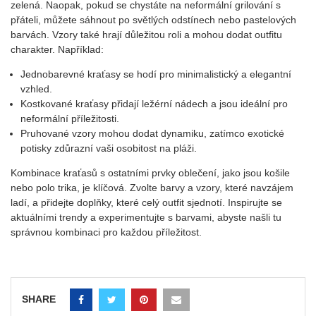
zelená. Naopak, pokud se chystáte na neformální grilování s
přáteli, můžete sáhnout po světlých odstínech nebo pastelových
barvách. Vzory také hrají důležitou roli a mohou dodat outfitu
charakter. Například:
Jednobarevné kraťasy se hodí pro minimalistický a elegantní
vzhled.
Kostkované kraťasy přidají ležérní nádech a jsou ideální pro
neformální příležitosti.
Pruhované vzory mohou dodat dynamiku, zatímco exotické
potisky zdůrazní vaši osobitost na pláži.
Kombinace kraťasů s ostatními prvky oblečení, jako jsou košile
nebo polo trika, je klíčová. Zvolte barvy a vzory, které navzájem
ladí, a přidejte doplňky, které celý outfit sjednotí. Inspirujte se
aktuálními trendy a experimentujte s barvami, abyste našli tu
správnou kombinaci pro každou příležitost.
SHARE