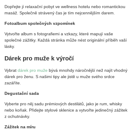
Dopřejte jí relaxační pobyt ve wellness hotelu nebo romantickou
masáž. Společně strávený čas je tím nejcennějším darem.
Fotoalbum společných vzpomínek
Vytvořte album s fotografiemi a vzkazy, které mapují vaše
společné zážitky. Každá stránka může nést originální příběh vaší
lásky.
Dárek pro muže k výročí
Vybrat
dárek pro muže
bývá mnohdy náročnější než najít vhodný
dárek pro ženu. S našimi tipy ale jistě u muže svého srdce
zazáříte.
Degustační sada
Vyberte pro něj sadu prémiových destilátů, jako je rum, whisky
nebo koňak. Přidejte stylové sklenice a vytvořte jedinečný zážitek
z ochutnávky.
Zážitek na míru