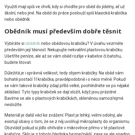
Využití mají spíš ve chvíli, kdy si chodíte pro oběd do jídelny, ať už
školní, nebo jiné. Na oběd do práce poslouží spíš klasická krabička
nebo obědník.
Obědník musí především dobře těsnit
Vybíráte si
obědník
nebo obědovou krabičku? V úvahu vezměte
především její těsnost. Nekupujte nekvalitní plastovou krabičku.
Ušetříte peníze, ale až se vám oběd rozlije v kabelce či batohu,
budete litovat.
Důležitá je i správná velikost, tedy objem krabičky. Na oběd vám
bohatě postačí 1l krabička, pravděpodobně i o něco méně. Pokud
se vám takové krabičky zdají příliš velké, poohlédněte se po nějaké
skládací. Tyto typy krabiček se dají složit, když jsou prázdné.
Bavíme se ale o plastových krabičkách, skleněnou samozřejmě
nesložíte.
Materiál je další věcí ke zvážení. Plast je lehký, velmi odolný, ale
existují obavy o tom, že se z něj uvolňují mikroplasty do organismu.
Obzvlášť pokud si jídlo ohříváte v mikrovlnce přímo v té plastové
krabičce. Sklo je z tohoto hlediska bezpečnější, zase se ale snadno