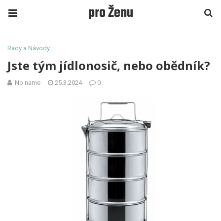
pro Ženu
Rady a Návody
Jste tým jídlonosič, nebo obědník?
No name
25.3.2024
0