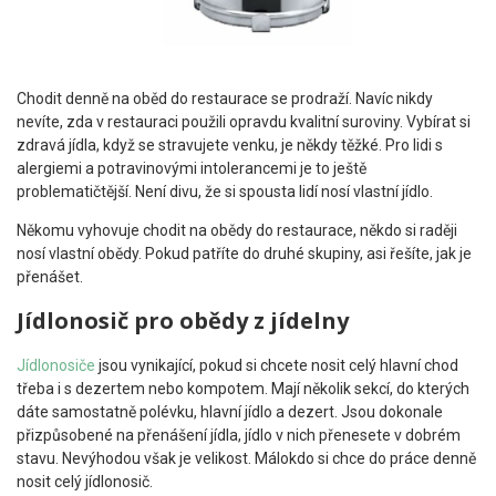
Chodit denně na oběd do restaurace se prodraží. Navíc nikdy
nevíte, zda v restauraci použili opravdu kvalitní suroviny. Vybírat si
zdravá jídla, když se stravujete venku, je někdy těžké. Pro lidi s
alergiemi a potravinovými intolerancemi je to ještě
problematičtější. Není divu, že si spousta lidí nosí vlastní jídlo.
Někomu vyhovuje chodit na obědy do restaurace, někdo si raději
nosí vlastní obědy. Pokud patříte do druhé skupiny, asi řešíte, jak je
přenášet.
Jídlonosič pro obědy z jídelny
Jídlonosiče
jsou vynikající, pokud si chcete nosit celý hlavní chod
třeba i s dezertem nebo kompotem. Mají několik sekcí, do kterých
dáte samostatně polévku, hlavní jídlo a dezert. Jsou dokonale
přizpůsobené na přenášení jídla, jídlo v nich přenesete v dobrém
stavu. Nevýhodou však je velikost. Málokdo si chce do práce denně
nosit celý jídlonosič.