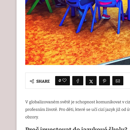
0
SHARE
V globalizovaném světě je schopnost komunikovat v cizí
profesním životě. Pro děti, které se učí cizí jazyk již od 
obzory.
Proč investovat do jazykové školy?