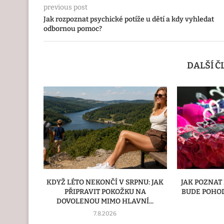
previous post
Jak rozpoznat psychické potíže u dětí a kdy vyhledat
odbornou pomoc?
DALŠÍ 
PNU: JAK
JAK POZNAT PODPRSENKU, KTERÁ
JARNÍ D
U NA
BUDE POHODLNÁ I PO CELÉM DNI
VNÍ...
15.6.2026