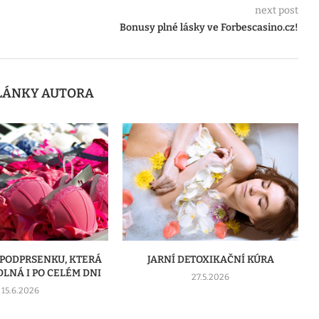
next post
Bonusy plné lásky ve Forbescasino.cz!
ČLÁNKY AUTORA
ETOXIKAČNÍ KÚRA
JARNÍ SHEDDING: PROČ NA JAŘE
VÍCE PADAJÍ VLASY A JAK JE
27.5.2026
CHRÁNIT...
17.5.2026