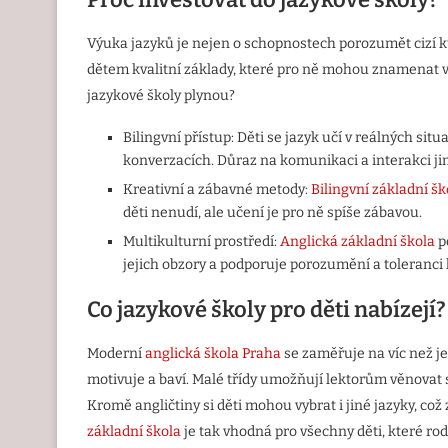
Výuka jazyků je nejen o schopnostech porozumět cizí ku
dětem kvalitní základy, které pro ně mohou znamenat výh
jazykové školy plynou?
Bilingvní přístup: Děti se jazyk učí v reálných sit
konverzacích. Důraz na komunikaci a interakci jim 
Kreativní a zábavné metody:
Bilingvní základní šk
děti nenudí, ale učení je pro ně spíše zábavou.
Multikulturní prostředí:
Anglická základní škola
p
jejich obzory a podporuje porozumění a toleranci
Co jazykové školy pro děti nabízejí?
Moderní
anglická škola Praha
se zaměřuje na víc než je
motivuje a baví. Malé třídy umožňují lektorům věnovat
Kromě angličtiny si děti mohou vybrat i jiné jazyky, co
základní škola
je tak vhodná pro všechny děti, které rodi