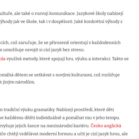
ltuře, ale také o rozvoji komunikace. Jazykové školy nabízejí
ody jak ve škole, tak i v dospělosti. Jaké konkrétní výhody z
uacích, což zaručuje, že se přirozeně orientují v každodenních
umožňuje osvojit si cizí jazyk bez stresu.
ola
využívá metody, které spojují hru, výuku a interakci. Takto se
omáhá dětem se setkávat s novými kulturami, což rozšiřuje
 k jiným národům.
n tradiční výuku gramatiky. Nabízejí prostředí, které děti
 se každému dítěti individuálně a pomáhat mu v jeho tempu.
ž zvyšuje jejich šance na mezinárodní kariéru.
Česko anglická
če chtějí vzdělávat moderní formou a učit je cizí jazyk hrou, ale