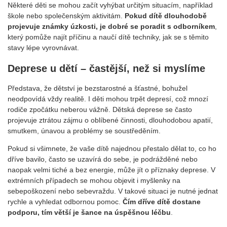
Některé děti se mohou začít vyhýbat určitým situacím, například
škole nebo společenským aktivitám.
Pokud dítě dlouhodobě
projevuje známky úzkosti, je dobré se poradit s odborníkem
,
který pomůže najít příčinu a naučí dítě techniky, jak se s těmito
stavy lépe vyrovnávat.
Deprese u dětí – častější, než si myslíme
Představa, že dětství je bezstarostné a šťastné, bohužel
neodpovídá vždy realitě. I děti mohou trpět depresí, což mnozí
rodiče zpočátku neberou vážně. Dětská deprese se často
projevuje ztrátou zájmu o oblíbené činnosti, dlouhodobou apatií,
smutkem, únavou a problémy se soustředěním.
Pokud si všimnete, že vaše dítě najednou přestalo dělat to, co ho
dříve bavilo, často se uzavírá do sebe, je podrážděné nebo
naopak velmi tiché a bez energie, může jít o příznaky deprese. V
extrémních případech se mohou objevit i myšlenky na
sebepoškození nebo sebevraždu. V takové situaci je nutné jednat
rychle a vyhledat odbornou pomoc.
Čím dříve dítě dostane
podporu, tím větší je šance na úspěšnou léčbu
.