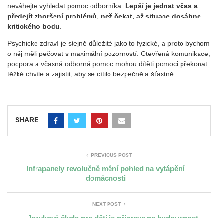
neváhejte vyhledat pomoc odborníka.
Lepší je jednat včas a
předejít zhoršení problémů, než čekat, až situace dosáhne
kritického bodu
.
Psychické zdraví je stejně důležité jako to fyzické, a proto bychom
o něj měli pečovat s maximální pozorností. Otevřená komunikace,
podpora a včasná odborná pomoc mohou dítěti pomoci překonat
těžké chvíle a zajistit, aby se cítilo bezpečně a šťastně.
SHARE
PREVIOUS POST
Infrapanely revolučně mění pohled na vytápění
domácnosti
NEXT POST
Jazyková škola pro děti je příprava na budoucnost