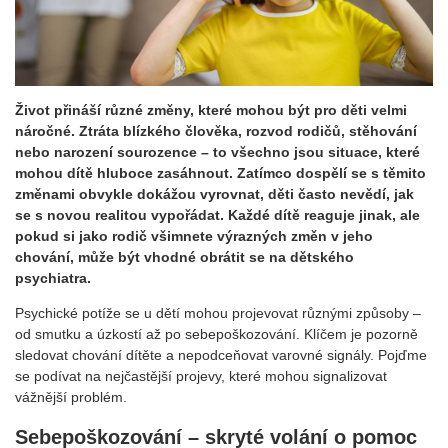
Život přináší různé změny, které mohou být pro děti velmi
náročné. Ztráta blízkého člověka, rozvod rodičů, stěhování
nebo narození sourozence – to všechno jsou situace, které
mohou dítě hluboce zasáhnout. Zatímco dospělí se s těmito
změnami obvykle dokážou vyrovnat, děti často nevědí, jak
se s novou realitou vypořádat. Každé dítě reaguje jinak, ale
pokud si jako rodič všimnete výrazných změn v jeho
chování, může být vhodné obrátit se na dětského
psychiatra.
Psychické potíže se u dětí mohou projevovat různými způsoby –
od smutku a úzkostí až po sebepoškozování. Klíčem je pozorně
sledovat chování dítěte a nepodceňovat varovné signály. Pojďme
se podívat na nejčastější projevy, které mohou signalizovat
vážnější problém.
Sebepoškozování – skryté volání o pomoc