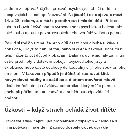
Jedním z nejzávažnějších projevů psychických obtíží u dětí a
dospívajících je sebepoškozování.
Nejčastěji se objevuje mezi
14. a 18. rokem, ale může postihnout i mladší děti
. Příčinou
tohoto chování bývá snaha vyrovnat se s psychickou bolestí, ale
také touha upoutat pozornost okolí nebo zoufalé volání o pomoc.
Pokud si rodič všimne, že jeho dítě často nosí dlouhé rukávy a
nohavice, i když to není nutné, nebo si cíleně zakrývá určité části
těla, může to být důvod k obavám. Další varovné signály zahrnují
ostré předměty v dětském pokoji, nevysvětlitelné jizvy a
škrábance nebo časté odchody do koupelny či jiného soukromého
prostoru.
V takovém případě je důležité zachovat klid,
nevyvolávat hádky a snažit se s dítětem otevřeně mluvit
.
Ideálním řešením je návštěva odborníka, který může pomoci
pochopit příčinu tohoto chování a nabídnout odpovídající
podporu.
Úzkosti – když strach ovládá život dítěte
Úzkostné stavy nejsou jen problémem dospělých – často se s
nimi potýkají i malé děti. Zatímco dospělý člověk obvykle