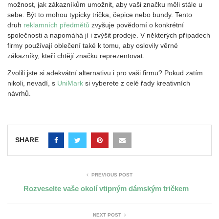
možnost, jak zákazníkům umožnit, aby vaši značku měli stále u
sebe. Být to mohou typicky trička, čepice nebo bundy. Tento
druh
reklamních předmětů
zvyšuje povědomí o konkrétní
společnosti a napomáhá jí i zvýšit prodeje. V některých případech
firmy používají oblečení také k tomu, aby oslovily věrné
zákazníky, kteří chtějí značku reprezentovat.
Zvolili jste si adekvátní alternativu i pro vaši firmu? Pokud zatím
nikoli, nevadí, s
UniMark
si vyberete z celé řady kreativních
návrhů.
SHARE
PREVIOUS POST
Rozveselte vaše okolí vtipným dámským tričkem
NEXT POST