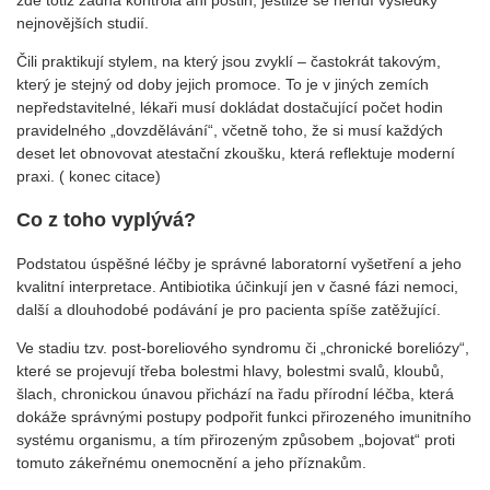
nejnovějších studií.
Čili praktikují stylem, na který jsou zvyklí – častokrát takovým,
který je stejný od doby jejich promoce. To je v jiných zemích
nepředstavitelné, lékaři musí dokládat dostačující počet hodin
pravidelného „dovzdělávání“, včetně toho, že si musí každých
deset let obnovovat atestační zkoušku, která reflektuje moderní
praxi. ( konec citace)
Co z toho vyplývá?
Podstatou úspěšné léčby je správné laboratorní vyšetření a jeho
kvalitní interpretace. Antibiotika účinkují jen v časné fázi nemoci,
další a dlouhodobé podávání je pro pacienta spíše zatěžující.
Ve stadiu tzv. post-boreliového syndromu či „chronické boreliózy“,
které se projevují třeba bolestmi hlavy, bolestmi svalů, kloubů,
šlach, chronickou únavou přichází na řadu přírodní léčba, která
dokáže správnými postupy podpořit funkci přirozeného imunitního
systému organismu, a tím přirozeným způsobem „bojovat“ proti
tomuto zákeřnému onemocnění a jeho příznakům.