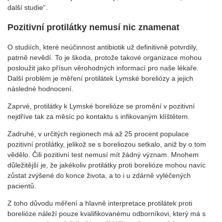
další studie“.
Pozitivní protilátky nemusí nic znamenat
O studiích, které neúčinnost antibiotik už definitivně potvrdily,
patrně nevědí. To je škoda, protože takové organizace mohou
posloužit jako přísun věrohodných informací pro naše lékaře.
Další problém je měření protilátek Lymské boreliózy a jejich
následné hodnocení.
Zaprvé, protilátky k Lymské borelióze se promění v pozitivní
nejdříve tak za měsíc po kontaktu s infikovaným klíštětem.
Zadruhé, v určitých regionech má až 25 procent populace
pozitivní protilátky, jelikož se s boreliozou setkalo, aniž by o tom
vědělo. Čili pozitivní test nemusí mít žádný význam. Mnohem
důležitější je, že jakékoliv protilátky proti borelióze mohou navíc
zůstat zvýšené do konce života, a to i u zdárně vyléčených
pacientů.
Z toho důvodu měření a hlavně interpretace protilátek proti
borelióze náleží pouze kvalifikovanému odborníkovi, který má s