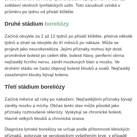
zvětšení okolních lymfatických uzlin. Toto zarudnutí vzniká v
průměru po týdnu od přisátí klíštěte.
Druhé stádium
boreliózy
Začíná obvykle za 2 až 12 týdnů po přisátí klíštěte, přetrvá několik
týdnů a ztratí se obvykle do tří měsíců po nákaze. Může se
projevit jako neuroborelióza. Jejími příznaky mohou být dosti
proměnlivé bolesti po celém těle, bolesti hlavy, periferní obrna
nejčastěji lícního nervu, zánět mozkových blan a mozku. Ve
druhém stádiu se často objevují bolesti kloubů a svalů. Nejčastěji
zasaženými klouby bývají kolena.
Třetí stádium boreliózy
Začíná měsíce až roky po nakažení. Nejčastějšími příznaky bývají
záněty mozku a míchy. Občas tento stav může působit jako
příznaky roztroušené sklerózy. Vyskytují se chronické bolesti,
hlavně velkých kloubů a chronická únava.
Diagnóza lymské boreliózy se určuje podle přítomnosti klinických
příznaků, potvrzuje se serologickým vyšetřením krve, v případě