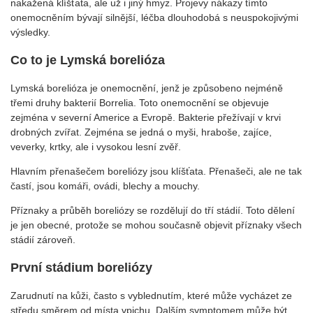
nakažená klíšťata, ale už i jiný hmyz. Projevy nákazy tímto
onemocněním bývají silnější, léčba dlouhodobá s neuspokojivými
výsledky.
Co to je Lymská borelióza
Lymská borelióza je onemocnění, jenž je způsobeno nejméně
třemi druhy bakterií Borrelia. Toto onemocnění se objevuje
zejména v severní Americe a Evropě. Bakterie přežívají v krvi
drobných zvířat. Zejména se jedná o myši, hraboše, zajíce,
veverky, krtky, ale i vysokou lesní zvěř.
Hlavním přenašečem boreliózy jsou klíšťata. Přenašeči, ale ne tak
častí, jsou komáři, ovádi, blechy a mouchy.
Příznaky a průběh boreliózy se rozdělují do tří stádií. Toto dělení
je jen obecné, protože se mohou současně objevit příznaky všech
stádií zároveň.
První stádium boreliózy
Zarudnutí na kůži, často s vyblednutím, které může vycházet ze
středu směrem od místa vpichu. Dalším symptomem může být