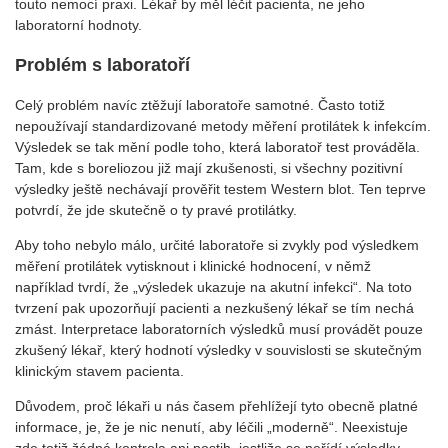
touto nemocí praxi. Lékař by měl léčit pacienta, ne jeho
laboratorní hodnoty.
Problém s laboratoří
Celý problém navíc ztěžují laboratoře samotné. Často totiž
nepoužívají standardizované metody měření protilátek k infekcím.
Výsledek se tak mění podle toho, která laboratoř test prováděla.
Tam, kde s boreliozou již mají zkušenosti, si všechny pozitivní
výsledky ještě nechávají prověřit testem Western blot. Ten teprve
potvrdí, že jde skutečně o ty pravé protilátky.
Aby toho nebylo málo, určité laboratoře si zvykly pod výsledkem
měření protilátek vytisknout i klinické hodnocení, v němž
například tvrdí, že „výsledek ukazuje na akutní infekci“. Na toto
tvrzení pak upozorňují pacienti a nezkušený lékař se tím nechá
zmást. Interpretace laboratorních výsledků musí provádět pouze
zkušený lékař, který hodnotí výsledky v souvislosti se skutečným
klinickým stavem pacienta.
Důvodem, proč lékaři u nás časem přehlížejí tyto obecně platné
informace, je, že je nic nenutí, aby léčili „moderně“. Neexistuje
zde totiž žádná kontrola ani postih, jestliže se neřídí výsledky