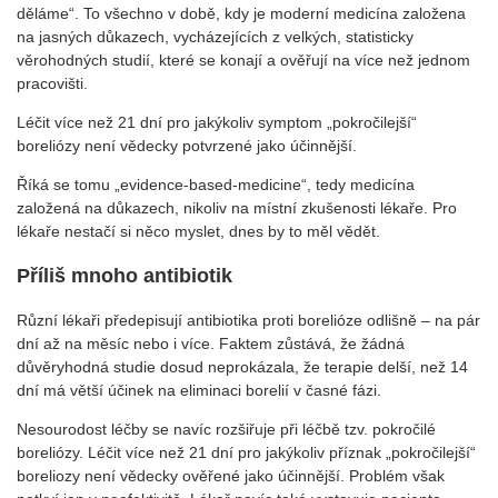
děláme“. To všechno v době, kdy je moderní medicína založena
na jasných důkazech, vycházejících z velkých, statisticky
věrohodných studií, které se konají a ověřují na více než jednom
pracovišti.
Léčit více než 21 dní pro jakýkoliv symptom „pokročilejší“
boreliózy není vědecky potvrzené jako účinnější.
Říká se tomu „evidence-based-medicine“, tedy medicína
založená na důkazech, nikoliv na místní zkušenosti lékaře. Pro
lékaře nestačí si něco myslet, dnes by to měl vědět.
Příliš mnoho antibiotik
Různí lékaři předepisují antibiotika proti borelióze odlišně – na pár
dní až na měsíc nebo i více. Faktem zůstává, že žádná
důvěryhodná studie dosud neprokázala, že terapie delší, než 14
dní má větší účinek na eliminaci borelií v časné fázi.
Nesourodost léčby se navíc rozšiřuje při léčbě tzv. pokročilé
boreliózy. Léčit více než 21 dní pro jakýkoliv příznak „pokročilejší“
boreliozy není vědecky ověřené jako účinnější. Problém však