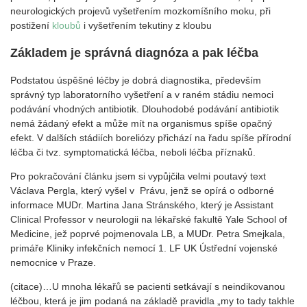
neurologických projevů vyšetřením mozkomíšního moku, při
postižení
kloubů
i vyšetřením tekutiny z kloubu
Základem je správná diagnóza a pak léčba
Podstatou úspěšné léčby je dobrá diagnostika, především
správný typ laboratorního vyšetření a v raném stádiu nemoci
podávání vhodných antibiotik. Dlouhodobé podávání antibiotik
nemá žádaný efekt a může mít na organismus spíše opačný
efekt. V dalších stádiích boreliózy přichází na řadu spíše přírodní
léčba či tvz. symptomatická léčba, neboli léčba příznaků.
Pro pokračování článku jsem si vypůjčila velmi poutavý text
Václava Pergla, který vyšel v Právu, jenž se opírá o odborné
informace MUDr. Martina Jana Stránského, který je Assistant
Clinical Professor v neurologii na lékařské fakultě Yale School of
Medicine, jež poprvé pojmenovala LB, a MUDr. Petra Smejkala,
primáře Kliniky infekčních nemocí 1. LF UK Ústřední vojenské
nemocnice v Praze.
(citace)…U mnoha lékařů se pacienti setkávají s neindikovanou
léčbou, která je jim podaná na základě pravidla „my to tady takhle