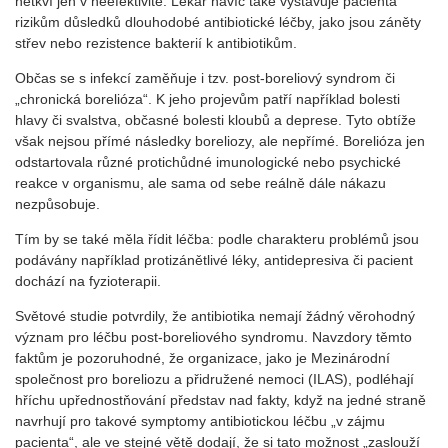
netkví jen v neefektivitě. Lékař navíc také vystavuje pacienta
rizikům důsledků dlouhodobé antibiotické léčby, jako jsou záněty
střev nebo rezistence bakterií k antibiotikům.
Občas se s infekcí zaměňuje i tzv. post-boreliový syndrom či
„chronická borelióza“. K jeho projevům patří například bolesti
hlavy či svalstva, občasné bolesti kloubů a deprese. Tyto obtíže
však nejsou přímé následky boreliozy, ale nepřímé. Borelióza jen
odstartovala různé protichůdné imunologické nebo psychické
reakce v organismu, ale sama od sebe reálně dále nákazu
nezpůsobuje.
Tím by se také měla řídit léčba: podle charakteru problémů jsou
podávány například protizánětlivé léky, antidepresiva či pacient
dochází na fyzioterapii.
Světové studie potvrdily, že antibiotika nemají žádný věrohodný
význam pro léčbu post-boreliového syndromu. Navzdory těmto
faktům je pozoruhodné, že organizace, jako je Mezinárodní
společnost pro boreliozu a přidružené nemoci (ILAS), podléhají
hříchu upřednostňování představ nad fakty, když na jedné straně
navrhují pro takové symptomy antibiotickou léčbu „v zájmu
pacienta“, ale ve stejné větě dodají, že si tato možnost „zaslouží