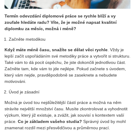
Termín odevzdání diplomové práce se rychle blíží a vy
zoufale hledáte radu? Víte, že je možné napsat kvalitní
diplomku za měsíc, možná i méně?
Začněte metodikou
Když máte méně času, snažíte se dělat věci rychle
. Vždy je
lepší začít uspořádáním své metodiky práce a vytvořit si strukturu.
Také vám to dá pocit úspěchu, že jste dokončili jednotlivou část.
Začněte tam, kde vám to jde nejlépe. Pokud začnete s úvodem,
který vám nejde, pravděpodobně se zaseknete a nebudete
motivováni.
Úvod je zásadní
Možná je úvod tou nejdůležitější částí práce a možná na něm
strávíte největší množství času. Musíte zkontrolovat a vyhodnotit
výzkum, který již existuje, a zvážit, jak souvisí s kontextem vaší
práce.
Co je základem vašeho studia?
Správný úvod by mohl
znamenat rozdíl mezi přesvědčivou a průměrnou prací.