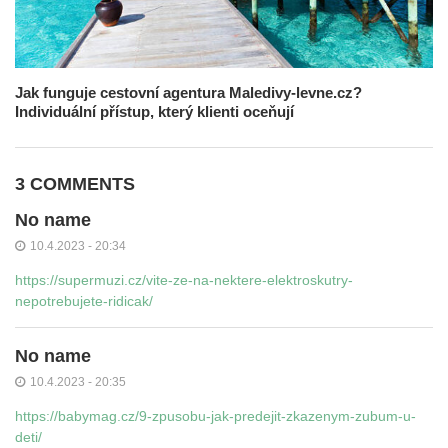
Jak funguje cestovní agentura Maledivy-levne.cz?
Individuální přístup, který klienti oceňují
3 COMMENTS
No name
10.4.2023 - 20:34
https://supermuzi.cz/vite-ze-na-nektere-elektroskutry-
nepotrebujete-ridicak/
No name
10.4.2023 - 20:35
https://babymag.cz/9-zpusobu-jak-predejit-zkazenym-zubum-u-
deti/