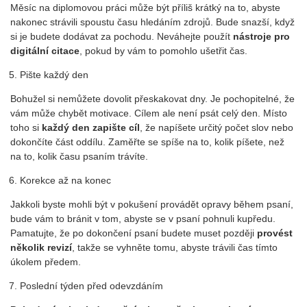
Měsíc na diplomovou práci může být příliš krátký na to, abyste
nakonec strávili spoustu času hledáním zdrojů. Bude snazší, když
si je budete dodávat za pochodu. Neváhejte použít
nástroje pro
digitální citace
, pokud by vám to pomohlo ušetřit čas.
Pište každý den
Bohužel si nemůžete dovolit přeskakovat dny. Je pochopitelné, že
vám může chybět motivace. Cílem ale není psát celý den. Místo
toho si
každý den zapište cíl
, že napíšete určitý počet slov nebo
dokončíte část oddílu. Zaměřte se spíše na to, kolik píšete, než
na to, kolik času psaním trávíte.
Korekce až na konec
Jakkoli byste mohli být v pokušení provádět opravy během psaní,
bude vám to bránit v tom, abyste se v psaní pohnuli kupředu.
Pamatujte, že po dokončení psaní budete muset později
provést
několik revizí
, takže se vyhněte tomu, abyste trávili čas tímto
úkolem předem.
Poslední týden před odevzdáním