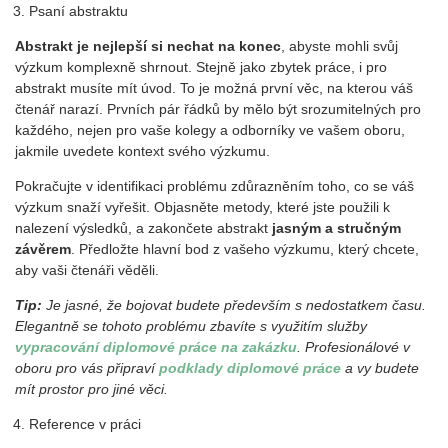
Psaní abstraktu
Abstrakt je nejlepší si nechat na konec
, abyste mohli svůj
výzkum komplexně shrnout. Stejně jako zbytek práce, i pro
abstrakt musíte mít úvod. To je možná první věc, na kterou váš
čtenář narazí. Prvních pár řádků by mělo být srozumitelných pro
každého, nejen pro vaše kolegy a odborníky ve vašem oboru,
jakmile uvedete kontext svého výzkumu.
Pokračujte v identifikaci problému zdůrazněním toho, co se váš
výzkum snaží vyřešit. Objasněte metody, které jste použili k
nalezení výsledků, a zakončete abstrakt
jasným a stručným
závěrem
. Předložte hlavní bod z vašeho výzkumu, který chcete,
aby vaši čtenáři věděli.
Tip:
Je jasné, že bojovat budete především s nedostatkem času.
Elegantně se tohoto problému zbavíte s využitím služby
vypracování diplomové práce na zakázku
. Profesionálové v
oboru pro vás připraví
podklady diplomové práce
a vy budete
mít prostor pro jiné věci.
Reference v práci