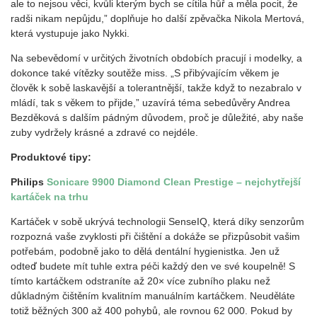
ale to nejsou věci, kvůli kterým bych se cítila hůř a měla pocit, že
radši nikam nepůjdu,” doplňuje ho další zpěvačka Nikola Mertová,
která vystupuje jako Nykki.
Na sebevědomí v určitých životních obdobích pracují i modelky, a
dokonce také vítězky soutěže miss. „S přibývajícím věkem je
člověk k sobě laskavější a tolerantnější, takže když to nezabralo v
mládí, tak s věkem to přijde,” uzavírá téma sebedůvěry Andrea
Bezděková s dalším pádným důvodem, proč je důležité, aby naše
zuby vydržely krásné a zdravé co nejdéle.
Produktové tipy:
Philips
Sonicare 9900 Diamond Clean Prestige – nejchytřejší
kartáček na trhu
Kartáček v sobě ukrývá technologii SenseIQ, která díky senzorům
rozpozná vaše zvyklosti při čištění a dokáže se přizpůsobit vašim
potřebám, podobně jako to dělá dentální hygienistka. Jen už
odteď budete mít tuhle extra péči každý den ve své koupelně! S
tímto kartáčkem odstraníte až 20× více zubního plaku než
důkladným čištěním kvalitním manuálním kartáčkem. Neuděláte
totiž běžných 300 až 400 pohybů, ale rovnou 62 000. Pokud by