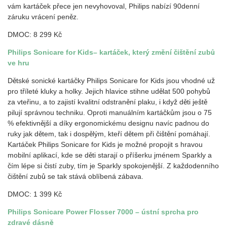
vám kartáček přece jen nevyhovoval, Philips nabízí 90denní
záruku vrácení peněz.
DMOC: 8 299 Kč
Philips Sonicare for Kids
– kartáček, který změní čištění zubů
ve hru
Dětské sonické kartáčky Philips Sonicare for Kids jsou vhodné už
pro tříleté kluky a holky. Jejich hlavice stihne udělat 500 pohybů
za vteřinu, a to zajistí kvalitní odstranění plaku, i když děti ještě
pilují správnou techniku. Oproti manuálním kartáčkům jsou o 75
% efektivnější a díky ergonomickému designu navíc padnou do
ruky jak dětem, tak i dospělým, kteří dětem při čištění pomáhají.
Kartáček Philips Sonicare for Kids je možné propojit s hravou
mobilní aplikací, kde se děti starají o příšerku jménem Sparkly a
čím lépe si čistí zuby, tím je Sparkly spokojenější. Z každodenního
čištění zubů se tak stává oblíbená zábava.
DMOC: 1 399 Kč
Philips Sonicare Power Flosser 7000 – ústní sprcha pro
zdravé dásně