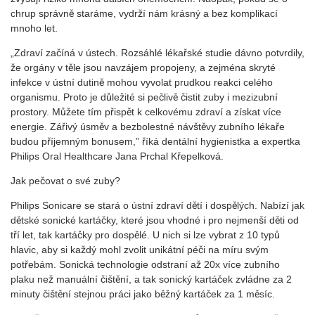
chrup správně staráme, vydrží nám krásný a bez komplikací
mnoho let.
„Zdraví začíná v ústech. Rozsáhlé lékařské studie dávno potvrdily,
že orgány v těle jsou navzájem propojeny, a zejména skryté
infekce v ústní dutině mohou vyvolat prudkou reakci celého
organismu. Proto je důležité si pečlivě čistit zuby i mezizubní
prostory. Můžete tím přispět k celkovému zdraví a získat více
energie. Zářivý úsměv a bezbolestné návštěvy zubního lékaře
budou příjemným bonusem,” říká dentální hygienistka a expertka
Philips Oral Healthcare Jana Prchal Křepelková.
Jak pečovat o své zuby?
Philips Sonicare se stará o ústní zdraví dětí i dospělých. Nabízí jak
dětské sonické kartáčky, které jsou vhodné i pro nejmenší děti od
tří let, tak kartáčky pro dospělé. U nich si lze vybrat z 10 typů
hlavic, aby si každý mohl zvolit unikátní péči na míru svým
potřebám. Sonická technologie odstraní až 20x více zubního
plaku než manuální čištění, a tak sonický kartáček zvládne za 2
minuty čištění stejnou práci jako běžný kartáček za 1 měsíc.