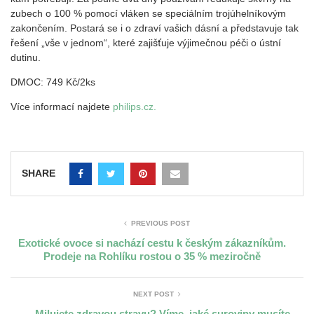
zubech o 100 % pomocí vláken se speciálním trojúhelníkovým
zakončením. Postará se i o zdraví vašich dásní a představuje tak
řešení „vše v jednom“, které zajišťuje výjimečnou péči o ústní
dutinu.
DMOC: 749 Kč/2ks
Více informací najdete
philips.cz.
SHARE
PREVIOUS POST
Exotické ovoce si nachází cestu k českým zákazníkům.
Prodeje na Rohlíku rostou o 35 % meziročně
NEXT POST
Milujete zdravou stravu? Víme, jaké suroviny musíte