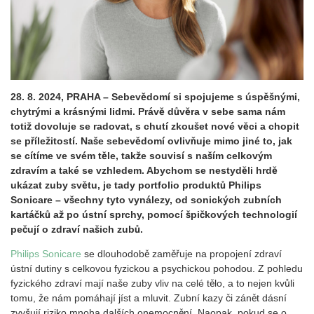
28. 8. 2024, PRAHA – Sebevědomí si spojujeme s úspěšnými,
chytrými a krásnými lidmi. Právě důvěra v sebe sama nám
totiž dovoluje se radovat, s chutí zkoušet nové věci a chopit
se příležitostí. Naše sebevědomí ovlivňuje mimo jiné to, jak
se cítíme ve svém těle, takže souvisí s naším celkovým
zdravím a také se vzhledem. Abychom se nestyděli hrdě
ukázat zuby světu, je tady portfolio produktů Philips
Sonicare – všechny tyto vynálezy, od sonických zubních
kartáčků až po ústní sprchy, pomocí špičkových technologií
pečují o zdraví našich zubů.
Philips Sonicare
se dlouhodobě zaměřuje na propojení zdraví
ústní dutiny s celkovou fyzickou a psychickou pohodou. Z pohledu
fyzického zdraví mají naše zuby vliv na celé tělo, a to nejen kvůli
tomu, že nám pomáhají jíst a mluvit. Zubní kazy či zánět dásní
zvyšují riziko mnoha dalších onemocnění. Naopak, pokud se o