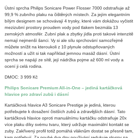
Ústní sprcha Philips Sonicare Power Flosser 7000 odstraňuje až
99,9 % zubního plaku na čištěných místech. Za jejím elegantním
bílým designem se schovávají 4 trysky, které vám dokážou vyčistit
mezizubní prostory proudem vody pod tlakem bezmála 13
zemských atmosfér. Zubní plak a zbytky jídla proti takové intenzitě
nemají nejmenší šanci. Vy si ale sílu sprchování samozřejmě
můžete snížit na kteroukoli z 10 plynule odstupňovaných
možností a užít si tak například jemnou masáž dásní. Ústní
sprcha se napájí ze sítě, její nádržka pojme až 600 ml vody a
ocení ji celá rodina.
DMOC: 3 999 Kč
Philips Sonicare Premium All-in-One – jediná kartáčková
hlavice pro zdraví zubů i dásní
Kartáčková hlavice A3 Sonicare Prestige je jediná, kterou
potřebujete k dosažení čistších zubů a zdravějších dásní. Tato
kartáčková hlavice oproti manuálnímu kartáčku odstraňuje 20x
více plaku díky svému tvaru, který udržuje maximální kontakt se
zuby. Zakřivený profil totiž pomáhá vláknům dostat se přesně tam,
kam potřebují. Za pouhé dva dny používání redukuje skvrny na