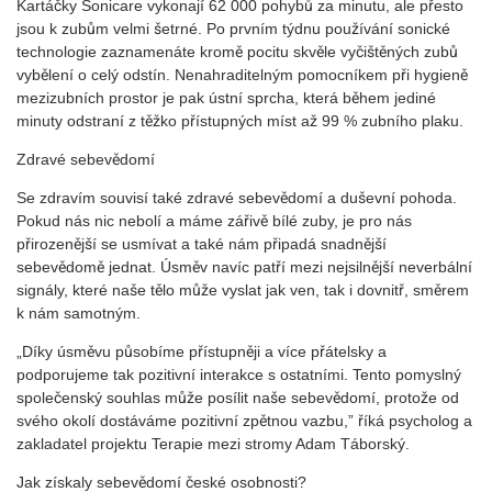
Kartáčky Sonicare vykonají 62 000 pohybů za minutu, ale přesto
jsou k zubům velmi šetrné. Po prvním týdnu používání sonické
technologie zaznamenáte kromě pocitu skvěle vyčištěných zubů
vybělení o celý odstín. Nenahraditelným pomocníkem při hygieně
mezizubních prostor je pak ústní sprcha, která během jediné
minuty odstraní z těžko přístupných míst až 99 % zubního plaku.
Zdravé sebevědomí
Se zdravím souvisí také zdravé sebevědomí a duševní pohoda.
Pokud nás nic nebolí a máme zářivě bílé zuby, je pro nás
přirozenější se usmívat a také nám připadá snadnější
sebevědomě jednat. Úsměv navíc patří mezi nejsilnější neverbální
signály, které naše tělo může vyslat jak ven, tak i dovnitř, směrem
k nám samotným.
„Díky úsměvu působíme přístupněji a více přátelsky a
podporujeme tak pozitivní interakce s ostatními. Tento pomyslný
společenský souhlas může posílit naše sebevědomí, protože od
svého okolí dostáváme pozitivní zpětnou vazbu,” říká psycholog a
zakladatel projektu Terapie mezi stromy Adam Táborský.
Jak získaly sebevědomí české osobnosti?