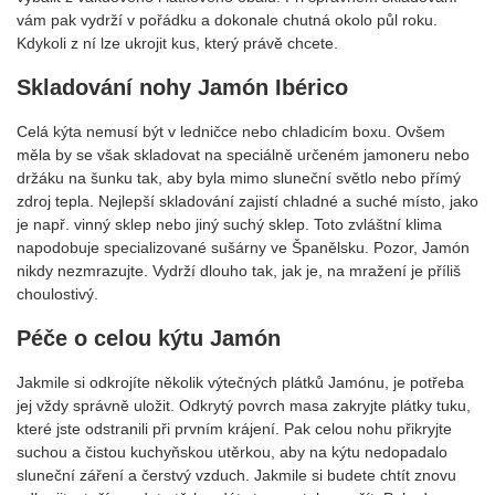
vám pak vydrží v pořádku a dokonale chutná okolo půl roku.
Kdykoli z ní lze ukrojit kus, který právě chcete.
Skladování nohy Jamón Ibérico
Celá kýta nemusí být v ledničce nebo chladicím boxu. Ovšem
měla by se však skladovat na speciálně určeném jamoneru nebo
držáku na šunku tak, aby byla mimo sluneční světlo nebo přímý
zdroj tepla. Nejlepší skladování zajistí chladné a suché místo, jako
je např. vinný sklep nebo jiný suchý sklep. Toto zvláštní klima
napodobuje specializované sušárny ve Španělsku. Pozor, Jamón
nikdy nezmrazujte. Vydrží dlouho tak, jak je, na mražení je příliš
choulostivý.
Péče o celou kýtu Jamón
Jakmile si odkrojíte několik výtečných plátků Jamónu, je potřeba
jej vždy správně uložit. Odkrytý povrch masa zakryjte plátky tuku,
které jste odstranili při prvním krájení. Pak celou nohu přikryjte
suchou a čistou kuchyňskou utěrkou, aby na kýtu nedopadalo
sluneční záření a čerstvý vzduch. Jakmile si budete chtít znovu