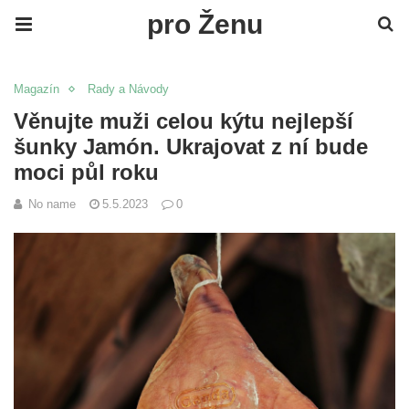
pro Ženu
Magazín
Rady a Návody
Věnujte muži celou kýtu nejlepší
šunky Jamón. Ukrajovat z ní bude
moci půl roku
No name
5.5.2023
0