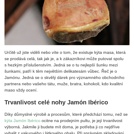
Určitě už jste viděli nebo víte o tom, že existuje kýta masa, která
se prodává celá, tak jak je, a k zákazníkovi může putovat spolu
s hezkým příslušenstvím. Jedná se o tu nejlepší šunku mezi
šunkami, patří k těm největším delikatesám vůbec. Řeč je o
Jamónu. Jedná se o skvělý dárek pro významného obchodního
partnera nebo vašeho tátu, muže, bratra, kohokoli, kdo kvalitní
maso vždy ocení.
Trvanlivost celé nohy Jamón Ibérico
Díky důmyslné výrobě a procesům, které předchází tomu, než se
kýta Jamón Ibérico
ocitne na prodejním pultu, je její trvanlivost
výborná. Jakmile ji budete mít doma, je potřeba ji co nejdříve
vybalit z vakuového i látkového obalu. Při správném skladování