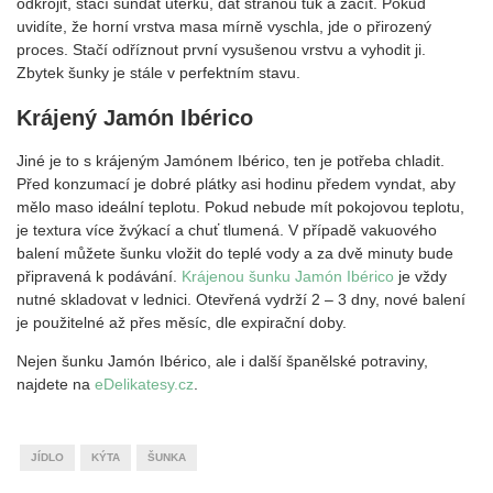
odkrojit, stačí sundat utěrku, dát stranou tuk a začít. Pokud
uvidíte, že horní vrstva masa mírně vyschla, jde o přirozený
proces. Stačí odříznout první vysušenou vrstvu a vyhodit ji.
Zbytek šunky je stále v perfektním stavu.
Krájený Jamón Ibérico
Jiné je to s krájeným Jamónem Ibérico, ten je potřeba chladit.
Před konzumací je dobré plátky asi hodinu předem vyndat, aby
mělo maso ideální teplotu. Pokud nebude mít pokojovou teplotu,
je textura více žvýkací a chuť tlumená. V případě vakuového
balení můžete šunku vložit do teplé vody a za dvě minuty bude
připravená k podávání.
Krájenou šunku Jamón Ibérico
je vždy
nutné skladovat v lednici. Otevřená vydrží 2 – 3 dny, nové balení
je použitelné až přes měsíc, dle expirační doby.
Nejen šunku Jamón Ibérico, ale i další španělské potraviny,
najdete na
eDelikatesy.cz
.
JÍDLO
KÝTA
ŠUNKA