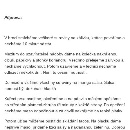
Příprava:
V hrnci smícháme veškeré suroviny na zálivku, krátce povaříme a
necháme 10 minut odstát.
Mezitím do uzavíratelné nádoby dáme na kolečka nakrájenou
cibuli, papričky a stonky koriandru. Všechno přelejeme zálivkou a
necháme vychladnout. Potom uzavřeme a v lednici necháme
odležet i několik dní. Není to ovšem nutností.
Do mixéru vložíme všechny suroviny na mango salsu. Salsa
nemusí být dokonale hladká.
Kuřecí prsa osolíme, okořeníme a na pánvi s máslem opékáme
na středním plameni zhruba tři minuty z každé strany. Po opečení
necháme maso odpočinout a za chvíli nakrájíme na tenké plátky.
Potom už se můžeme pustit do skládání tacos. Na placku dáme
nejdříve maso, přidáme lžíci salsy a nakládanou zeleninu. Dobrou