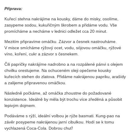
Příprava:
Kuřecí stehna nakrájíme na kousky, dáme do misky, osolíme,
zasypeme sodou, kukuřičným škrobem a přidáme vodu. Vše
promícháme a necháme v lednici odležet cca 20 minut.
Mezitím připravíme omáčku. Zázvor a česnek nastrouháme.
V misce smícháme rýžový ocet, vodu, sójovou omáčku, rýžové
víno, koření, cukr a zázvor s česnekem.
Čili papričky nakrájíme nadrobno a na rozpálené pánvi s olejem
chvilku orestujeme. Na ochuceném oleji opečeme kousky
kuřecích stehen do zlatova. Přidáme nakrájenou papriku, arašídy
a zalijeme připravenou omáčkou.
Následně počkáme, až omáčka zhoustne do požadované
konzistence. Ideálně by měla být trochu více zředěná a působit
lepivým dojmem.
Podáváme s rýží, ideální volbou je rýže basmati. Kung-pao na
závěr posypeme nakrájenou jarní cibulkou. Hodí se k tomu
vychlazená Coca-Cola. Dobrou chuť!