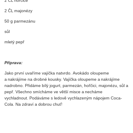
2 ČL hořčice
2 ČL majonézy
50 g parmezánu
sůl
mletý pepř
Příprava:
Jako první uvaříme vajíčka natvrdo. Avokádo oloupeme
a nakrájíme na drobné kousky. Vajíčka oloupeme a nakrájíme
nadrobno. Přidáme bílý jogurt, parmezán, hořčici, majonézu, sůl a
pepř. Všechno smícháme ve větší misce a necháme
vychladnout. Podáváme s ledově vychlazeným nápojem Coca-
Cola. Na zdraví a dobrou chuť!