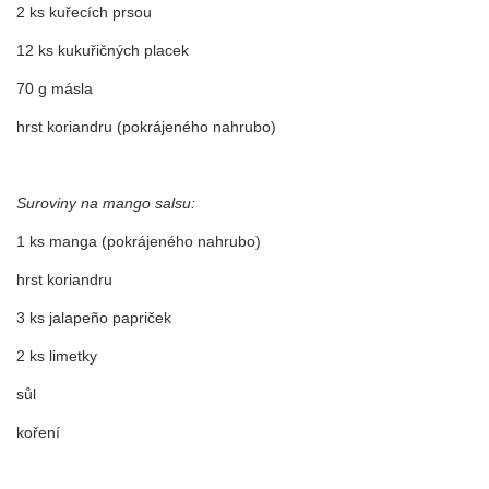
2 ks kuřecích prsou
12 ks kukuřičných placek
70 g másla
hrst koriandru (pokrájeného nahrubo)
Suroviny na mango salsu:
1 ks manga (pokrájeného nahrubo)
hrst koriandru
3 ks jalapeño papriček
2 ks limetky
sůl
koření