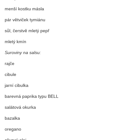
menší kostku másla
pár větviček tymiánu
sůl, čerstvě mletý pepř
mletý kmín
Suroviny na salsu:
rajče
cibule
jarní cibulka
barevná paprika typu BELL
salátová okurka
bazalka
oregano