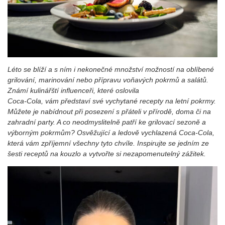
Léto se blíží a s ním i nekonečné množství možností na oblíbené
grilování, marinování nebo přípravu voňavých pokrmů a salátů.
Známí kulinářští influenceři, které oslovila
Coca-Cola, vám představí své vychytané recepty na letní pokrmy.
Můžete je nabídnout při posezení s přáteli v přírodě, doma či na
zahradní party. A co neodmyslitelně patří ke grilovací sezoně a
výborným pokrmům? Osvěžující a ledově vychlazená Coca-Cola,
která vám zpříjemní všechny tyto chvíle. Inspirujte se jedním ze
šesti receptů na kouzlo a vytvořte si nezapomenutelný zážitek.