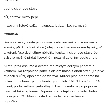
olivový olej
trochu citronové šťávy
sůl, čerstvě mletý pepř
mixovaný listový salát, majonéza, balzamiko, parmezán
Příprava:
Svěží salsu vytvoříte jednoduše. Zeleninu nakrájíme na menší
kousky, přidáme k ní olivový olej, na drobno nasekané bylinky, sůl
a koření. Vše dochutíme několika kapkami citronové šťávy Do
salsy je možné přidat libovolné množství zeleniny podle chuti.
Kuřecí prsa osolíme a okořeníme mletým černým pepřem a
kmínem. Na rozpálené pánvi s olejem maso z obou stran (nejprve
stranou s kůží) opečeme do zlatova. Kuřecí prsa přendáme na
pekáč a necháme péct v troubě při teplotě 160 °C cca 12 až 15
minut, podle velikosti jednotlivých kusů. Ideální je při přípravě
využívat také teploměr. Doporučovaná teplota u tohoto druhu
masa je 75 °C. Maso následně vyndáme a necháme ho
odpočívat.