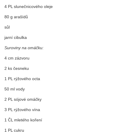
4 PL slunečnicového oleje
80 g arašídů
sůl
jarní cibulka
Suroviny na omáčku:
4 cm zázvoru
2 ks česneku
1 PL rýžového octa
50 ml vody
2 PL sójové omáčky
3 PL rýžového vína
1 ČL mletého koření
1 PL cukru