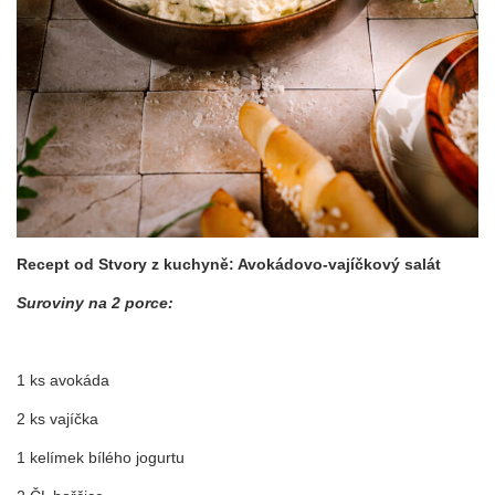
Recept od Stvory z kuchyně:
Avokádovo-vajíčkový salát
Suroviny na 2 porce:
1 ks avokáda
2 ks vajíčka
1 kelímek bílého jogurtu