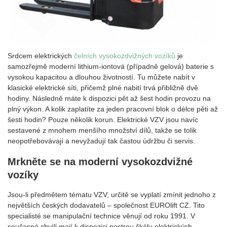
Srdcem elektrických
čelních vysokozdvižných vozíků
je
samozřejmě moderní lithium-iontová (případně gelová) baterie s
vysokou kapacitou a dlouhou životností. Tu můžete nabít v
klasické elektrické síti, přičemž plné nabití trvá přibližně dvě
hodiny. Následně máte k dispozici pět až šest hodin provozu na
plný výkon. A kolik zaplatíte za jeden pracovní blok o délce pěti až
šesti hodin? Pouze několik korun. Elektrické VZV jsou navíc
sestavené z mnohem menšího množství dílů, takže se tolik
neopotřebovávají a nevyžadují tak častou údržbu či servis.
Mrkněte se na moderní vysokozdvižné
vozíky
Jsou-li předmětem tématu VZV, určitě se vyplatí zmínit jednoho z
největších českých dodavatelů – společnost EUROlift CZ. Tito
specialisté se manipulační technice věnují od roku 1991. V
současné chvíli mají k dispozici pestrou škálu elektrických,