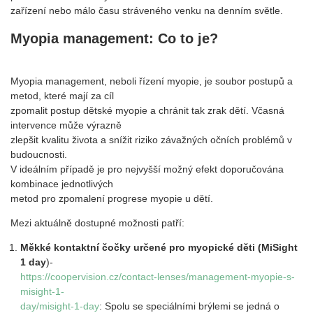
zařízení nebo málo času stráveného venku na denním světle.
Myopia management: Co to je?
Myopia management, neboli řízení myopie, je soubor postupů a
metod, které mají za cíl
zpomalit postup dětské myopie a chránit tak zrak dětí. Včasná
intervence může výrazně
zlepšit kvalitu života a snížit riziko závažných očních problémů v
budoucnosti.
V ideálním případě je pro nejvyšší možný efekt doporučována
kombinace jednotlivých
metod pro zpomalení progrese myopie u dětí.
Mezi aktuálně dostupné možnosti patří:
Měkké kontaktní čočky určené pro myopické děti (MiSight
1 day
)-
https://coopervision.cz/contact-lenses/management-myopie-s-
misight-1-
day/misight-1-day
: Spolu se speciálními brýlemi se jedná o