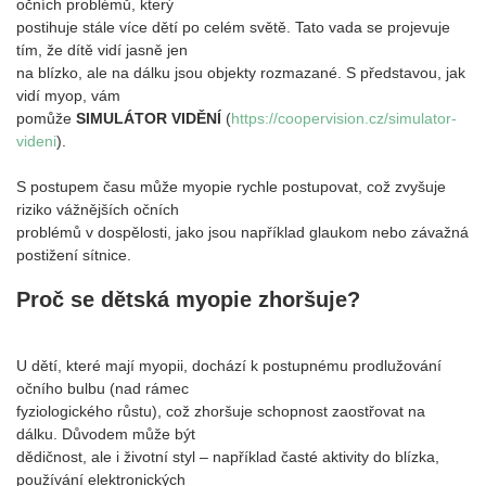
očních problémů, který
postihuje stále více dětí po celém světě. Tato vada se projevuje
tím, že dítě vidí jasně jen
na blízko, ale na dálku jsou objekty rozmazané. S představou, jak
vidí myop, vám
pomůže
SIMULÁTOR VIDĚNÍ
(
https://coopervision.cz/simulator-
videni
).
S postupem času může myopie rychle postupovat, což zvyšuje
riziko vážnějších očních
problémů v dospělosti, jako jsou například glaukom nebo závažná
postižení sítnice.
Proč se dětská myopie zhoršuje?
U dětí, které mají myopii, dochází k postupnému prodlužování
očního bulbu (nad rámec
fyziologického růstu), což zhoršuje schopnost zaostřovat na
dálku. Důvodem může být
dědičnost, ale i životní styl – například časté aktivity do blízka,
používání elektronických