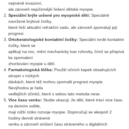
nejméně invazivní,
ale zároveň nejúčinnější řešení dětské myopie.
Speciální brýle určené pro myopické děti:
Speciálně
navržené brýlové čočky,
které řeší aktuální refrakční vadu, ale zároveň zpomalují její
progresi.
Ortokeratologické kontaktní čočky:
Speciální tvrdé kontaktní
čočky, které se
aplikují na noc, mění mechanicky tvar rohovky, čímž se přispívá
ke zpomalení
zhoršování myopie u dětí.
Farmakologická léčba:
Použití očních kapek obsahujících
atropin v nízkých
dávkách, které též mohou zpomalit progresi myopie.
Nevýhodou je řada
vedlejších účinků, které s sebou tato metoda nese.
Více času venku:
Studie ukazují, že děti, které tráví více času
na denním světle,
mají nižší riziko rozvoje myopie. Doporučují se alespoň 2
hodiny denně strávené
venku a zároveň snížení času stráveného u digitálních