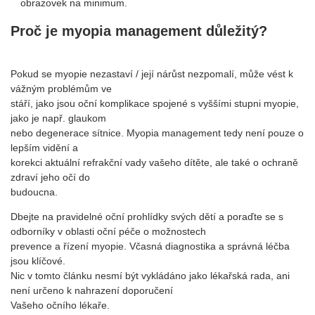
obrazovek na minimum.
Proč je myopia management důležitý?
Pokud se myopie nezastaví / její nárůst nezpomalí, může vést k
vážným problémům ve
stáří, jako jsou oční komplikace spojené s vyššími stupni myopie,
jako je např. glaukom
nebo degenerace sítnice. Myopia management tedy není pouze o
lepším vidění a
korekci aktuální refrakční vady vašeho dítěte, ale také o ochraně
zdraví jeho očí do
budoucna.
Dbejte na pravidelné oční prohlídky svých dětí a poraďte se s
odborníky v oblasti oční péče o možnostech
prevence a řízení myopie. Včasná diagnostika a správná léčba
jsou klíčové.
Nic v tomto článku nesmí být vykládáno jako lékařská rada, ani
není určeno k nahrazení doporučení
Vašeho očního lékaře.