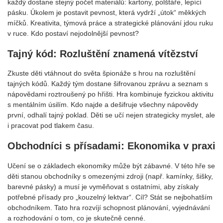
každý dostane stejný počet materiálů: kartony, polštáře, lepící
pásku. Úkolem je postavit pevnost, která vydrží „útok“ měkkých
míčků. Kreativita, týmová práce a strategické plánování jdou ruku
v ruce. Kdo postaví nejodolnější pevnost?
Tajný kód: Rozluštění znamená vítězství
Zkuste děti vtáhnout do světa špionáže s hrou na rozluštění
tajných kódů. Každý tým dostane šifrovanou zprávu a seznam s
nápovědami roztroušený po hřišti. Hra kombinuje fyzickou aktivitu
s mentálním úsilím. Kdo najde a dešifruje všechny nápovědy
první, odhalí tajný poklad. Děti se učí nejen strategicky myslet, ale
i pracovat pod tlakem času.
Obchodníci s přísadami: Ekonomika v praxi
Učení se o základech ekonomiky může být zábavné. V této hře se
děti stanou obchodníky s omezenými zdroji (např. kamínky, šišky,
barevné pásky) a musí je vyměňovat s ostatními, aby získaly
potřebné přísady pro „kouzelný lektvar“. Cíl? Stát se nejbohatším
obchodníkem. Tato hra rozvíjí schopnost plánování, vyjednávání
a rozhodování o tom, co je skutečně cenné.