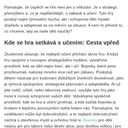
Pamatujte, že úspěch ve hře není jen o vítězství. Je o strategii,
přemýšlení a, co je nejdůležitější, o zábavě a učení. Tyto hry
posilují nejen týmového ducha, ale i schopnost dětí myslet
dopředu a adaptovat se na měnící se situace. A není to přesně to,
co chceme, aby se naše děti naučily?
Kde se hra setkává s učením: Cesta vpřed
Zkušenost ukazuje, že nejlepší učení přichází skrze hru. A když
hru spojíme s rozvojem strategického myšlení, vytváříme
prostředí, kde se děti nejen baví, ale i učí. Bojovky, které jsme
prozkoumali, nabízejí mnoho více než jen zábavu. Poskytují
dětem nástroje pro budování důležitých životních dovedností, jako
je týmová spolupráce, strategické plánování a adaptabilita. Ať už
jste rodič, učitel, nebo táborový vedoucí, využijte tyto hry jako
most k rozvoji schopností vašich dětí. Vytvářejme společně
prostředí, kde se hra a učení prolínají, a kde každá bojovka je
krokem k lepšímu porozumění světa kolem nás. Pamatujme, že
vzdělávání může být dobrodružství, a to nejlepší dobrodružství
začíná s otevřenou myslí a ochotou hrát si.
Bojovky
pro děti
nejsou jen pro tábory nebo školní akce; jsou skvělou volbou i pro