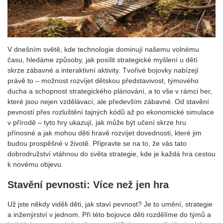
V dnešním světě, kde technologie dominují našemu volnému
času, hledáme způsoby, jak posílit strategické myšlení u dětí
skrze zábavné a interaktivní aktivity. Tvořivé bojovky nabízejí
právě to – možnost rozvíjet dětskou představivost, týmového
ducha a schopnost strategického plánování, a to vše v rámci her,
které jsou nejen vzdělávací, ale především zábavné. Od stavění
pevností přes rozluštění tajných kódů až po ekonomické simulace
v přírodě – tyto hry ukazují, jak může být učení skrze hru
přínosné a jak mohou děti hravě rozvíjet dovednosti, které jim
budou prospěšné v životě. Připravte se na to, že vás tato
dobrodružství vtáhnou do světa strategie, kde je každá hra cestou
k novému objevu.
Stavění pevnosti: Více než jen hra
Už jste někdy viděli děti, jak staví pevnost? Je to umění, strategie
a inženýrství v jednom. Při této bojovce děti rozdělíme do týmů a