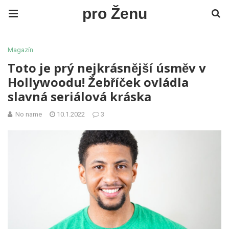
pro Ženu
Magazín
Toto je prý nejkrásnější úsměv v
Hollywoodu! Žebříček ovládla
slavná seriálová kráska
No name
10.1.2022
3