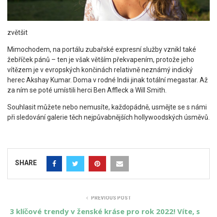
zvětšit
Mimochodem, na portálu zubařské expresní služby vznikl také
žebříček pánů – ten je však větším překvapením, protože jeho
vítězem je v evropských končinách relativně neznámý indický
herec Akshay Kumar. Doma v rodné Indii jinak totální megastar. Až
za ním se poté umístili herci Ben Affleck a Will Smith.
Souhlasit můžete nebo nemusíte, každopádně, usmějte se s námi
při sledování galerie těch nejpůvabnějších hollywoodských úsměvů.
SHARE
PREVIOUS POST
3 klíčové trendy v ženské kráse pro rok 2022! Víte, s