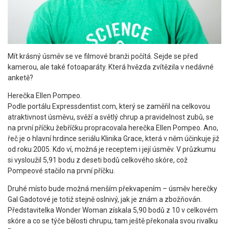
Mít krásný úsměv se ve filmové branži počítá. Sejde se před
kamerou, ale také fotoaparáty. Která hvězda zvítězila v nedávné
anketě?
Herečka Ellen Pompeo.
Podle portálu Expressdentist.com, který se zaměřil na celkovou
atraktivnost úsměvu, svěží a světlý chrup a pravidelnost zubů, se
na první příčku žebříčku propracovala herečka Ellen Pompeo. Ano,
řeč je o hlavní hrdince seriálu Klinika Grace, která v něm účinkuje již
od roku 2005. Kdo ví, možná je receptem i její úsměv. V průzkumu
si vysloužil 5,91 bodu z deseti bodů celkového skóre, což
Pompeové stačilo na první příčku.
Druhé místo bude možná menším překvapením – úsměv herečky
Gal Gadotové je totiž stejně oslnivý, jak je znám a zbožňován.
Představitelka Wonder Woman získala 5,90 bodů z 10 v celkovém
skóre a co se týče bělosti chrupu, tam ještě překonala svou rivalku