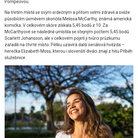
Pompeovou.
Na třetím místě se svým srdečným a přitom velmi zdravě a svěže
působícím úsměvem skončila Melissa McCarthy, známá americká
komička. V celkovém skóre získala 5,45 bodů z 10. Za
McCarthyové se následně umístila se stejným počtem 5,45 bodů
Scarlett Johansson, ale v celkovém pojetí ji tvůrci průzkumu
zařadili na čtvrté místo. Pětku uzavírá další seriálová hvězda –
herečka Elizabeth Moss, kterou i slovenští diváci znají z hitu Příběh
služebnice.