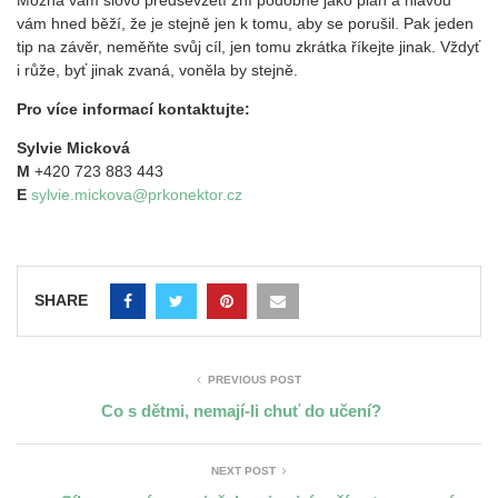
Možná vám slovo předsevzetí zní podobně jako plán a hlavou
vám hned běží, že je stejně jen k tomu, aby se porušil. Pak jeden
tip na závěr, neměňte svůj cíl, jen tomu zkrátka říkejte jinak. Vždyť
i růže, byť jinak zvaná, voněla by stejně.
Pro více informací kontaktujte:
Sylvie Micková
M
+420 723 883 443
E
sylvie.mickova@prkonektor.cz
SHARE
PREVIOUS POST
Co s dětmi, nemají-li chuť do učení?
NEXT POST