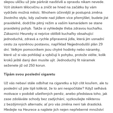
slepou uličku už jste párkrát navštívili a opravdu nikam nevede.
Vzít útokem tělocvičnu a zničit se hned na začátku by vám
vydrželo možná měsíc. Mnohem účinnější je postupná změna
životního stylu, kdy začnete nad jídlem více přemýšlet, budete jíst
pravidelně, dodržíte pitný režim a vaším kamarádem se stane
pravidelný pohyb. Takže si vyhledejte třeba zdravou kuchařku.
Zákazníci Heureky si nejvíce oblíbili kuchařky obsahující
jednoduchá, zdravá a rychle připravená jídla, která jim usnadní
cestu za vysněnou postavou, například Nejjednodušší plán 29
dní. Velkým pomocníkem jsou chytré hodinky nebo náramky,
které už si vás pohlídají a vybičují k pohybu, protože vidíte, kolik
kroků ještě daný den musíte ujít. Jednoduchý fit náramek
seženete již od 250 korun.
Típám svou poslední cigaretu
Už vás nebaví stále odbíhat na cigaretku a být cítit kouřem, ale tu
poslední už jste típli tolikrát, že to ani nespočítáte? Když selhává
motivace v podobě ušetřených peněz, anebo představa toho, jak
zase zdoláváte schody bez zadýchání, vyzkoušejte některou
z bezdýmných alternativ, ať pro vás změna není tak drastická.
Hledejte na Heurece a najdete jich nejen nepřeberné množství