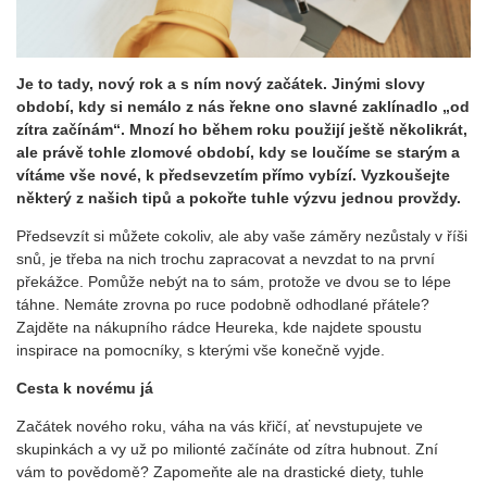
Je to tady, nový rok a s ním nový začátek. Jinými slovy
období, kdy si nemálo z nás řekne ono slavné zaklínadlo „od
zítra začínám“. Mnozí ho během roku použijí ještě několikrát,
ale právě tohle zlomové období, kdy se loučíme se starým a
vítáme vše nové, k předsevzetím přímo vybízí. Vyzkoušejte
některý z našich tipů a pokořte tuhle výzvu jednou provždy.
Předsevzít si můžete cokoliv, ale aby vaše záměry nezůstaly v říši
snů, je třeba na nich trochu zapracovat a nevzdat to na první
překážce. Pomůže nebýt na to sám, protože ve dvou se to lépe
táhne. Nemáte zrovna po ruce podobně odhodlané přátele?
Zajděte na nákupního rádce Heureka, kde najdete spoustu
inspirace na pomocníky, s kterými vše konečně vyjde.
Cesta k novému já
Začátek nového roku, váha na vás křičí, ať nevstupujete ve
skupinkách a vy už po milionté začínáte od zítra hubnout. Zní
vám to povědomě? Zapomeňte ale na drastické diety, tuhle