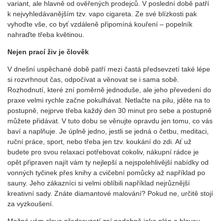
variant, ale hlavně od ověřených prodejců. V poslední době patří
k nejvyhledávanějším tzv. vapo cigareta. Ze své blízkosti pak
vyhoďte vše, co byť vzdáleně připomíná kouření – popelník
nahraďte třeba květinou.
Nejen prací živ je člověk
V dnešní uspěchané době patří mezi častá předsevzetí také lépe
si rozvrhnout čas, odpočívat a věnovat se i sama sobě.
Rozhodnutí, které zní poměrně jednoduše, ale jeho převedení do
praxe velmi rychle začne pokulhávat. Netlačte na pilu, jděte na to
postupně, nejprve třeba každý den 30 minut pro sebe a postupně
můžete přidávat. V tuto dobu se věnujte opravdu jen tomu, co vás
baví a naplňuje. Je úplně jedno, jestli se jedná o četbu, meditaci,
ruční práce, sport, nebo třeba jen tzv. koukání do zdi. Ať už
budete pro svou relaxaci potřebovat cokoliv, nákupní rádce je
opět připraven najít vám ty nejlepší a nejspolehlivější nabídky od
vonných tyčinek přes knihy a cvičební pomůcky až například po
sauny. Jeho zákazníci si velmi oblíbili například nejrůznější
kreativní sady. Znáte diamantové malování? Pokud ne, určitě stojí
za vyzkoušení.