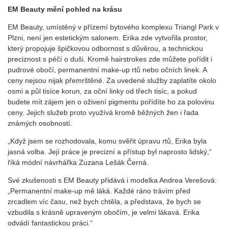
EM Beauty mění pohled na krásu
EM Beauty, umístěný v přízemí bytového komplexu Triangl Park v
Plzni, není jen estetickým salonem. Erika zde vytvořila prostor,
který propojuje špičkovou odbornost s důvěrou, a technickou
preciznost s péčí o duši. Kromě hairstrokes zde můžete pořídit i
pudrové obočí, permanentní make-up rtů nebo očních linek. A
ceny nejsou nijak přemrštěné. Za uvedené služby zaplatíte okolo
osmi a půl tisíce korun, za oční linky od třech tisíc, a pokud
budete mít zájem jen o oživení pigmentu pořídíte ho za polovinu
ceny. Jejich služeb proto využívá kromě běžných žen i řada
známých osobností.
„Když jsem se rozhodovala, komu svěřit úpravu rtů, Erika byla
jasná volba. Její práce je precizní a přístup byl naprosto lidský,“
říká módní návrhářka Zuzana Lešák Černá.
Své zkušenosti s EM Beauty přidává i modelka Andrea Verešová:
„Permanentní make-up mě láká. Každé ráno trávím před
zrcadlem víc času, než bych chtěla, a představa, že bych se
vzbudila s krásně upraveným obočím, je velmi lákavá. Erika
odvádí fantastickou práci.“