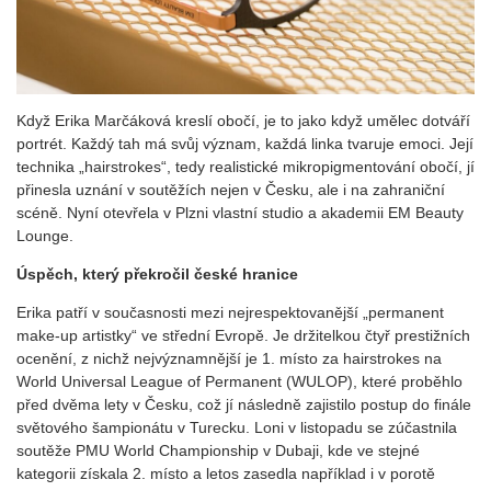
Když Erika Marčáková kreslí obočí, je to jako když umělec dotváří
portrét. Každý tah má svůj význam, každá linka tvaruje emoci. Její
technika „hairstrokes“, tedy realistické mikropigmentování obočí, jí
přinesla uznání v soutěžích nejen v Česku, ale i na zahraniční
scéně. Nyní otevřela v Plzni vlastní studio a akademii EM Beauty
Lounge.
Úspěch, který překročil české hranice
Erika patří v současnosti mezi nejrespektovanější „permanent
make-up artistky“ ve střední Evropě. Je držitelkou čtyř prestižních
ocenění, z nichž nejvýznamnější je 1. místo za hairstrokes na
World Universal League of Permanent (WULOP), které proběhlo
před dvěma lety v Česku, což jí následně zajistilo postup do finále
světového šampionátu v Turecku. Loni v listopadu se zúčastnila
soutěže PMU World Championship v Dubaji, kde ve stejné
kategorii získala 2. místo a letos zasedla například i v porotě