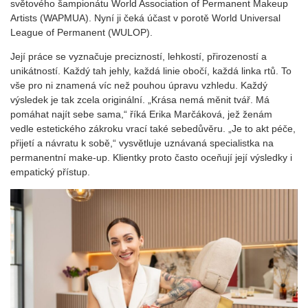
světového šampionátu World Association of Permanent Makeup
Artists (WAPMUA). Nyní ji čeká účast v porotě World Universal
League of Permanent (WULOP).
Její práce se vyznačuje precizností, lehkostí, přirozeností a
unikátností. Každý tah jehly, každá linie obočí, každá linka rtů. To
vše pro ni znamená víc než pouhou úpravu vzhledu. Každý
výsledek je tak zcela originální. „Krása nemá měnit tvář. Má
pomáhat najít sebe sama,“ říká Erika Marčáková, jež ženám
vedle estetického zákroku vrací také sebedůvěru. „Je to akt péče,
přijetí a návratu k sobě,“ vysvětluje uznávaná specialistka na
permanentní make-up. Klientky proto často oceňují její výsledky i
empatický přístup.