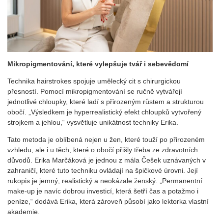
Mikropigmentování, které vylepšuje tvář i sebevědomí
Technika hairstrokes spojuje umělecký cit s chirurgickou
přesností. Pomocí mikropigmentování se ručně vytvářejí
jednotlivé chloupky, které ladí s přirozeným růstem a strukturou
obočí. „Výsledkem je hyperrealistický efekt chloupků vytvořený
strojkem a jehlou,“ vysvětluje unikátnost techniky Erika.
Tato metoda je oblíbená nejen u žen, které touží po přirozeném
vzhledu, ale i u těch, které o obočí přišly třeba ze zdravotních
důvodů. Erika Marčáková je jednou z mála Češek uznávaných v
zahraničí, které tuto techniku ovládají na špičkové úrovni. Její
rukopis je jemný, realistický a neokázale ženský. „Permanentní
make-up je navíc dobrou investicí, která šetří čas a potažmo i
peníze,“ dodává Erika, která zároveň působí jako lektorka vlastní
akademie.