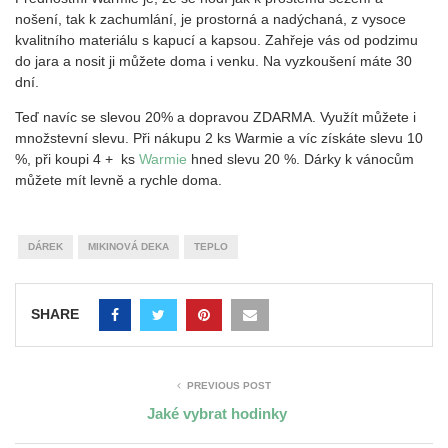
nošení, tak k zachumlání, je prostorná a nadýchaná, z vysoce
kvalitního materiálu s kapucí a kapsou. Zahřeje vás od podzimu
do jara a nosit ji můžete doma i venku. Na vyzkoušení máte 30
dní.
Teď navíc se slevou 20% a dopravou ZDARMA. Využít můžete i
množstevní slevu. Při nákupu 2 ks Warmie a víc získáte slevu 10
%, při koupi 4 + ks
Warmie
hned slevu 20 %. Dárky k vánocům
můžete mít levně a rychle doma.
DÁREK
MIKINOVÁ DEKA
TEPLO
SHARE
PREVIOUS POST
Jaké vybrat hodinky