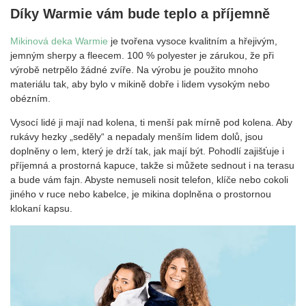
Díky Warmie vám bude teplo a příjemně
Mikinová deka Warmie
je tvořena vysoce kvalitním a hřejivým,
jemným sherpy a fleecem. 100 % polyester je zárukou, že při
výrobě netrpělo žádné zvíře. Na výrobu je použito mnoho
materiálu tak, aby bylo v mikině dobře i lidem vysokým nebo
obézním.
Vysocí lidé ji mají nad kolena, ti menší pak mírně pod kolena. Aby
rukávy hezky „seděly“ a nepadaly menším lidem dolů, jsou
doplněny o lem, který je drží tak, jak mají být. Pohodlí zajišťuje i
příjemná a prostorná kapuce, takže si můžete sednout i na terasu
a bude vám fajn. Abyste nemuseli nosit telefon, klíče nebo cokoli
jiného v ruce nebo kabelce, je mikina doplněna o prostornou
klokaní kapsu.