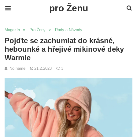
pro Ženu
Magazín
Pro Ženy
Rady a Návody
Pojďte se zachumlat do krásné,
hebounké a hřejivé mikinové deky
Warmie
No name
21.2.2023
3