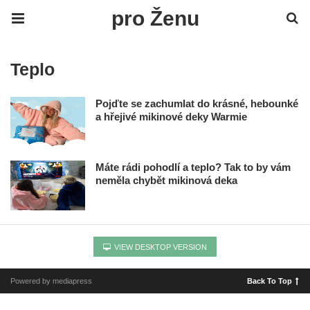
pro Ženu
Teplo
Pojďte se zachumlat do krásné, hebounké
a hřejivé mikinové deky Warmie
Máte rádi pohodlí a teplo? Tak to by vám
neměla chybět mikinová deka
VIEW DESKTOP VERSION
Powered by mediapress
Back To Top