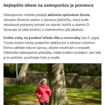
Nejlepším lékem na osteoporózu je prevence
Osteoporóze můžete předejít
aktivním způsobem života
,
zdravým životním stylem a úpravou jídelníčku, který bude
obsahovat potraviny bohaté na vápník, hořčík a vitamín D.
Vyvarujte se také kouření a nadměrnému pití alkoholu.
Cvičte cviky na posílení středu těla a rovnováhy
(tai-či, jóga).
Tvorbu kostní hmoty podpoříte zátěžovým a silovým cvičením.
Doma udělejte takové úpravy, abyste nezakopli a nespadli.
Odstraňte nebezpečné překážky, mějte kvalitní osvětlení, tam kde
je to potřeba, používejte hole a madla.