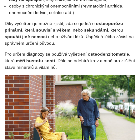
osoby s chronickými onemocněními (revmatoidní artritida,
onemocnění ledvin, celiakie atd.).
Díky vyšetření je možné zjistit, zda se jedná o
osteoporózu
primární
, která
souvisí s věkem
, nebo
sekundární,
kterou
spouští jiné nemoci
nebo užívání léků. Úspěšná léčba závisí na
správném určení původu.
Pro určení diagnózy se používá vyšetření
osteodenzitometrie
,
která
měří hustotu kosti
. Dále se odebírá krev a moč pro zjištění
stavu minerálů a vitamínů.