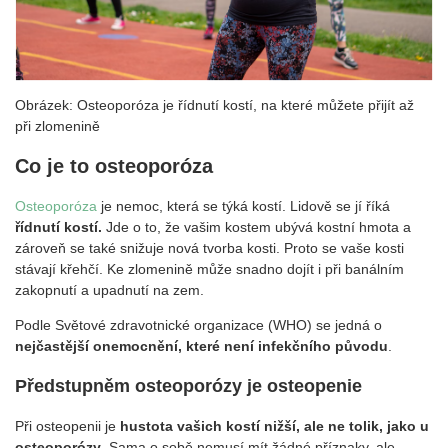
Obrázek: Osteoporóza je řídnutí kostí, na které můžete přijít až
při zlomenině
Co je to osteoporóza
Osteoporóza
je nemoc, která se týká kostí. Lidově se jí říká
řídnutí kostí.
Jde o to, že vašim kostem ubývá kostní hmota a
zároveň se také snižuje nová tvorba kosti. Proto se vaše kosti
stávají křehčí. Ke zlomenině může snadno dojít i při banálním
zakopnutí a upadnutí na zem.
Podle Světové zdravotnické organizace (WHO) se jedná o
nejčastější onemocnění, které není infekčního původu
.
Předstupněm osteoporózy je osteopenie
Při osteopenii je
hustota vašich kostí nižší, ale ne tolik, jako u
osteoporózy
. Sama o sobě nemusí mít žádné příznaky, ale