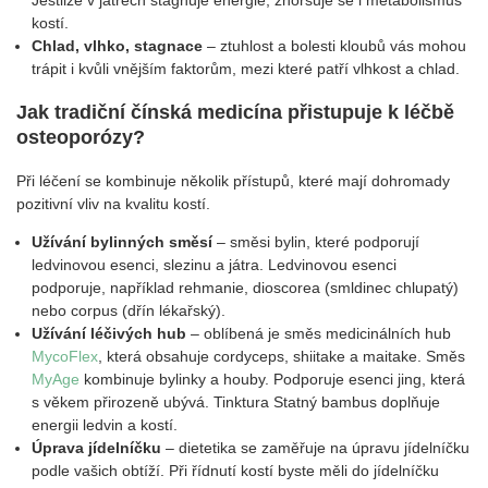
kostí.
Chlad, vlhko, stagnace
– ztuhlost a bolesti kloubů vás mohou
trápit i kvůli vnějším faktorům, mezi které patří vlhkost a chlad.
Jak tradiční čínská medicína přistupuje k léčbě
osteoporózy?
Při léčení se kombinuje několik přístupů, které mají dohromady
pozitivní vliv na kvalitu kostí.
Užívání bylinných směsí
– směsi bylin, které podporují
ledvinovou esenci, slezinu a játra. Ledvinovou esenci
podporuje, například rehmanie, dioscorea (smldinec chlupatý)
nebo corpus (dřín lékařský).
Užívání léčivých hub
– oblíbená je směs medicinálních hub
MycoFlex
, která obsahuje cordyceps, shiitake a maitake. Směs
MyAge
kombinuje bylinky a houby. Podporuje esenci jing, která
s věkem přirozeně ubývá. Tinktura Statný bambus doplňuje
energii ledvin a kostí.
Úprava jídelníčku
– dietetika se zaměřuje na úpravu jídelníčku
podle vašich obtíží. Při řídnutí kostí byste měli do jídelníčku