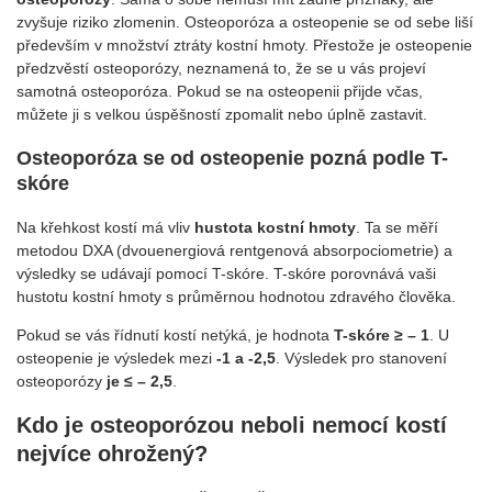
zvyšuje riziko zlomenin. Osteoporóza a osteopenie se od sebe liší
především v množství ztráty kostní hmoty. Přestože je osteopenie
předzvěstí osteoporózy, neznamená to, že se u vás projeví
samotná osteoporóza. Pokud se na osteopenii přijde včas,
můžete ji s velkou úspěšností zpomalit nebo úplně zastavit.
Osteoporóza se od osteopenie pozná podle T-
skóre
Na křehkost kostí má vliv
hustota kostní hmoty
. Ta se měří
metodou DXA (dvouenergiová rentgenová absorpociometrie) a
výsledky se udávají pomocí T-skóre. T-skóre porovnává vaši
hustotu kostní hmoty s průměrnou hodnotou zdravého člověka.
Pokud se vás řídnutí kostí netýká, je hodnota
T-skóre ≥ – 1
. U
osteopenie je výsledek mezi
-1 a -2,5
. Výsledek pro stanovení
osteoporózy
je ≤ – 2,5
.
Kdo je osteoporózou neboli nemocí kostí
nejvíce ohrožený?