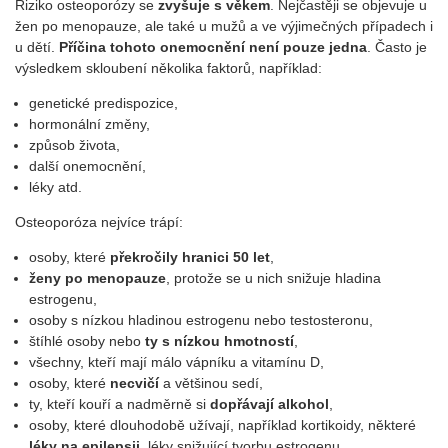
Riziko osteoporózy se
zvyšuje s věkem
. Nejčastěji se objevuje u
žen po menopauze, ale také u mužů a ve výjimečných případech i
u dětí.
Příčina tohoto onemocnění není pouze jedna
. Často je
výsledkem skloubení několika faktorů, například:
genetické predispozice,
hormonální změny,
způsob života,
další onemocnění,
léky atd.
Osteoporóza nejvíce trápí:
osoby, které
překročily hranici 50 let
,
ženy po menopauze
, protože se u nich snižuje hladina
estrogenu,
osoby s nízkou hladinou estrogenu nebo testosteronu,
štíhlé osoby nebo
ty s nízkou hmotností
,
všechny, kteří mají málo vápníku a vitamínu D,
osoby, které
necvičí
a většinou sedí,
ty, kteří kouří a nadměrně si
dopřávají alkohol
,
osoby, které dlouhodobě užívají, například kortikoidy, některé
léky na epilepsii
, léky snižující tvorbu estrogenu,