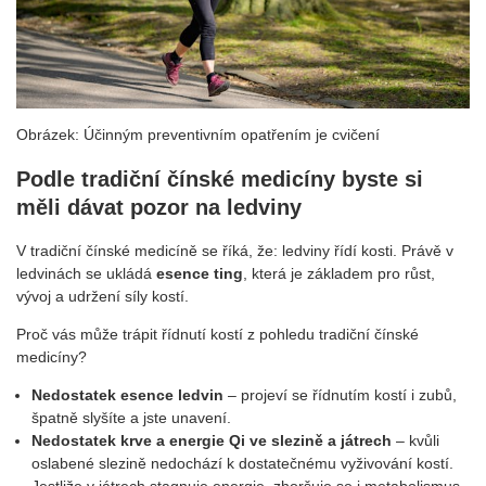
Obrázek: Účinným preventivním opatřením je cvičení
Podle tradiční čínské medicíny byste si
měli dávat pozor na ledviny
V tradiční čínské medicíně se říká, že: ledviny řídí kosti. Právě v
ledvinách se ukládá
esence ting
, která je základem pro růst,
vývoj a udržení síly kostí.
Proč vás může trápit řídnutí kostí z pohledu tradiční čínské
medicíny?
Nedostatek esence ledvin
– projeví se řídnutím kostí i zubů,
špatně slyšíte a jste unavení.
Nedostatek krve a energie Qi ve slezině a játrech
– kvůli
oslabené slezině nedochází k dostatečnému vyživování kostí.
Jestliže v játrech stagnuje energie, zhoršuje se i metabolismus