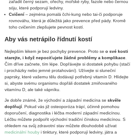
zařadit černý sezam, ořechy, mořské ryby, fazole nebo černou
sóju, které podporují ledviny.
Cvičení
– zejména pomalá čchi-kung nebo tai-či podporuje
rovnováhu, která je důležitá jako prevence před pády. Kromě
toho cvičením zlepšujete pevnost kostí.
Aby vás netrápilo řídnutí kostí
Nejlepším lékem je bez pochyby prevence. Proto se
o své kosti
starejte, i když nepociťujete žádné problémy a komplikace
.
Čím dříve začnete, tím lépe. Dopřávejte si dostatek pohybu (stačí
i procházky nebo jemné protahování). Užívejte si sluneční
paprsky, které vašemu tělu dodávají potřebný vitamín D. Hlídejte
si, abyste svému organismu dopřáli dostatek zmiňovaného
vitamínu D, ale také vápníku.
Je dobře známé, že východní a západní medicína se
skvěle
doplňují
. Pokud vás již osteoporóza trápí, účinně pomohou
doporučení, diagnostika i léčba moderní západní medicínou.
Léčbu můžete podpořit východní tradiční čínskou medicínou. S
ohledem na svůj zdravotní stav můžete dlouhodobě užívat
medicinální houby
i tinktury, které podporují ledviny, játra a