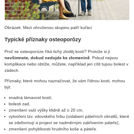
Obrázek: Mezi ohroženou skupinu patří kuřáci
Typické příznaky osteoporózy
Proč se osteoporóze říká tichý zloděj kostí? Protože si jí
nevšimnete, dokud nedojde ke zlomenině
. Pokud nejsou
komplikace nebo obtíže, můžete, například jen cítit tupou bolest v
zádech.
Příznaky, které mohou naznačovat, že vám řídnou kosti, mohou
být:
snadná lámavost kostí,
bolesti zad,
zmenšení vaší výšky klidně až o 20 cm,
vytvoření tzv. vdovského hrbu (oslabení páteřních obratlů, které
se zdeformují a projeví se nadměrným zakřivením páteře),
zmenšení pohyblivosti hrudního koše a páteře.