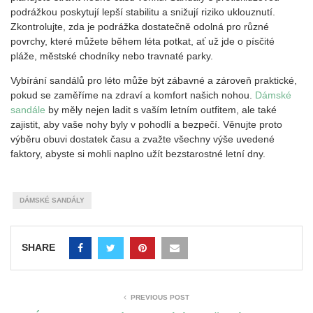
podrážkou poskytují lepší stabilitu a snižují riziko uklouznutí.
Zkontrolujte, zda je podrážka dostatečně odolná pro různé
povrchy, které můžete během léta potkat, ať už jde o písčité
pláže, městské chodníky nebo travnaté parky.
Vybírání sandálů pro léto může být zábavné a zároveň praktické,
pokud se zaměříme na zdraví a komfort našich nohou.
Dámské
sandále
by měly nejen ladit s vaším letním outfitem, ale také
zajistit, aby vaše nohy byly v pohodlí a bezpečí. Věnujte proto
výběru obuvi dostatek času a zvažte všechny výše uvedené
faktory, abyste si mohli naplno užít bezstarostné letní dny.
DÁMSKÉ SANDÁLY
SHARE
PREVIOUS POST