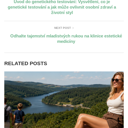
Úvod do genetického testování: Vysvětlení, co je
genetické testování a jak může ovlivnit osobní zdraví a
životní styl
NEXT POST
Odhalte tajemství mladistvých rukou na klinice estetické
medicíny
RELATED POSTS