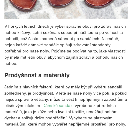
V horkých letních dnech je výběr správné obuvi pro zdraví našich
nohou klíčový. Letní sezóna s sebou přináší touhu po volnosti a
pohodlí, což často znamená sáhnout po sandálech. Nicméně,
nejen každé dámské sandále splňují zdravotní standardy
potřebné pro naše nohy. Pojďme se podívat na to, jaké vlastnosti
by měla mít letní obuv, abychom zajistili zdraví a pohodu našich
nohou.
Prodyšnost a materiály
Jedním z hlavních faktorů, které by měly být při výběru sandálů
zohledněny, je prodyšnost. V létě se naše nohy více potí, a pokud
nejsou správně větrány, může to vést k nepříjemným zápachům a
plísňovým infekcím.
Dámské sandále
vyrobené z přírodních
materiálů, jako je kůže nebo kvalitní textilie, umožňují nohám
dýchat a snižují riziko podráždění. Vyhýbejte se plastovým
materiálům, které mohou vytvářet nepříjemné prostředí pro nohy.