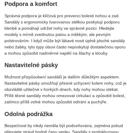
Podpora a komfort
Správná podpora je klíčová pro prevenci bolesti nohou a zad.
Sandály s ergonomicky tvarovanou stélkou poskytují podporu
klenbě a pomáhají udržet nohy ve správné pozici. Hledejte
modely s mírně zvednutou patou a měkkým, ale pevným
polstrováním. I když může být lákavé nosit úplně ploché sandály
nebo žabky, tyto typy obuvi často neposkytují dostatečnou oporu
a mohou způsobit nadměrné napětí na šlachy a klouby.
Nastavitelné pásky
Možnost přizpůsobení sandálů je dalším důležitým aspektem.
Nastavitelné pásky umožňují přesné uchycení kolem nohy, což je
obzvláště užitečné v horkých dnech, kdy nohy mohou otékat.
Příliš těsné sandály mohou omezovat cirkulaci a způsobit bolest,
zatímco příliš volné mohou způsobit odírání a puchýře.
Odolná podrážka
Bezpečnost by nikdy neměla být podceňována, zejména pokud
plánujete strávit hodně času venku. Sandály s protiskluzovou