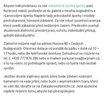
Abyste měli představu, co vše
zakázková výroba šperků
paní
Kučerové nabízí, podívejte se do galerie s mnoha originálními a
různorodými šperky. Najdete tady jednoduché šperky i modely
pestrobarevné, honosně zdobené. Za vše mluví i pozitivní recenze,
které uvedli zákazníci před nedávným časem. Především oceňují
zkušenosti zlatnictví, precizní práci, ochotu, individuální přístup,
splnění dohodnutého…
Zlatnictví můžete najít na adrese Husova 80 v Českých
Budějovicích. Otevírací doba je od pondělí do pátku v době od 10 –
17 hodin, nebo dle telefonické domluvy. Dohodnout se můžete na
tel. č. +420 777 876 286 nebo e-mailem pa.kucerova@seznam.cz,
a to na všem, co potřebujete opravit, nebo co byste rádi nechali
vyrobit.
Jestliže chcete zajímavý šperk, který bude zdoben vzácným
kamenem na vaše přání, nebo bude v asymetrickém tvaru, který
se vám líbí, obraťte se na Zakazkovezlatnictvi.cz. Jistě společně
najdete řešení k tomu, abyste byli plně spokojeni.