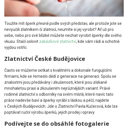
Toužíte mít šperk přesně podle svých představ, ale protože jste se
nevyučili zlatníkem či zlatnicí, neumíte si jej vyrobit? Ať už pro
sebe, nebo pro své blízké můžete nechat vyrobit šperky dle svého
vkusu. Stačí oslovit
zakázkové zlatnictví
, kde vám rádi a ochotně
vyjdou vstříc.
Zlatnictví České Budějovice
Často se můžeme setkat s kvalitními a dokonale fungujícími
firmami, kde se řemeslo dědí z generace na generaci. Spolu se
znalostmi jsou předávány i zkušenosti, které jsou získané
mnohaletou praxí a zkoušením nejrůznějších variant. Právě
rodinné zlatnictví s odborníky na svém místě, které navíc tato
práce nadevše baví a šperky vyrábí s láskou a péčí, najdete
v Českých Budějovicích. Jde o Zlatnictví Pavla Kučerová, kde lze
poptávat ruční výrobu šperků, jejich prodej i opravy.
Podívejte se do obsáhlé fotogalerie