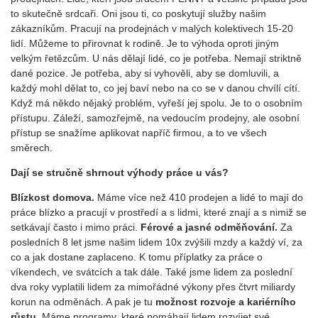
to skutečně srdcaři. Oni jsou ti, co poskytují služby našim
zákazníkům. Pracují na prodejnách v malých kolektivech 15-20
lidí. Můžeme to přirovnat k rodině. Je to výhoda oproti jiným
velkým řetězcům. U nás dělají lidé, co je potřeba. Nemají striktně
dané pozice. Je potřeba, aby si vyhověli, aby se domluvili, a
každý mohl dělat to, co jej baví nebo na co se v danou chvílí cítí.
Když má někdo nějaký problém, vyřeší jej spolu. Je to o osobním
přístupu. Záleží, samozřejmě, na vedoucím prodejny, ale osobní
přístup se snažíme aplikovat napříč firmou, a to ve všech
směrech.
Dají se stručně shrnout výhody práce u vás?
Blízkost domova.
Máme více než 410 prodejen a lidé to mají do
práce blízko a pracují v prostředí a s lidmi, které znají a s nimiž se
setkávají často i mimo práci.
Férové a jasné odměňování.
Za
posledních 8 let jsme našim lidem 10x zvýšili mzdy a každý ví, za
co a jak dostane zaplaceno. K tomu příplatky za práce o
víkendech, ve svátcích a tak dále. Také jsme lidem za poslední
dva roky vyplatili lidem za mimořádné výkony přes čtvrt miliardy
korun na odměnách. A pak je tu
možnost rozvoje a kariérního
růstu
. Máme programy, které pomáhají lidem rozvíjet své