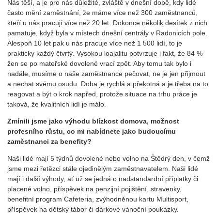
Nás těší, a je pro nás důležité, zvláště v dnešní době, kdy lidé
často mění zaměstnání, že máme více než 300 zaměstnanců,
kteří u nás pracují více než 20 let. Dokonce několik desítek z nich
pamatuje, když byla v místech dnešní centrály v Radonicích pole.
Alespoň 10 let pak u nás pracuje více než 1 500 lidí, to je
prakticky každý čtvrtý. Vysokou loajalitu potvrzuje i fakt, že 84 %
žen se po mateřské dovolené vrací zpět. Aby tomu tak bylo i
nadále, musíme o naše zaměstnance pečovat, ne je jen přijmout
a nechat svému osudu. Doba je rychlá a překotná a je třeba na to
reagovat a být o krok napřed, protože situace na trhu práce je
taková, že kvalitních lidí je málo.
Zmínili jsme jako výhodu blízkost domova, možnost
profesního růstu, co mi nabídnete jako budoucímu
zaměstnanci za benefity?
Naši lidé mají 5 týdnů dovolené nebo volno na Štědrý den, v čemž
jsme mezi řetězci stále ojedinělým zaměstnavatelem. Naši lidé
mají i další výhody, ať už se jedná o nadstandardní příplatky či
placené volno, příspěvek na penzijní pojištění, stravenky,
benefitní program Cafeteria, zvýhodněnou kartu Multisport,
příspěvek na dětský tábor či dárkové vánoční poukázky.