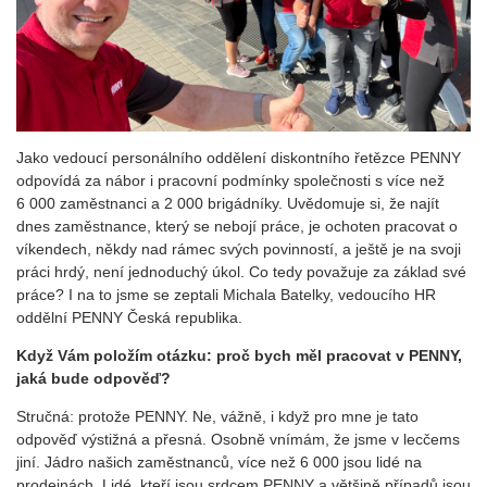
Jako vedoucí personálního oddělení diskontního řetězce PENNY
odpovídá za nábor i pracovní podmínky společnosti s více než
6 000 zaměstnanci a 2 000 brigádníky. Uvědomuje si, že najít
dnes zaměstnance, který se nebojí práce, je ochoten pracovat o
víkendech, někdy nad rámec svých povinností, a ještě je na svoji
práci hrdý, není jednoduchý úkol. Co tedy považuje za základ své
práce? I na to jsme se zeptali Michala Batelky, vedoucího HR
oddělní PENNY Česká republika.
Když Vám položím otázku: proč bych měl pracovat v PENNY,
jaká bude odpověď?
Stručná: protože PENNY. Ne, vážně, i když pro mne je tato
odpověď výstižná a přesná. Osobně vnímám, že jsme v lecčems
jiní. Jádro našich zaměstnanců, více než 6 000 jsou lidé na
prodejnách. Lidé, kteří jsou srdcem PENNY a většině případů jsou