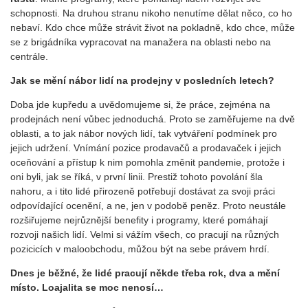
schopnosti. Na druhou stranu nikoho nenutíme dělat něco, co ho
nebaví. Kdo chce může strávit život na pokladně, kdo chce, může
se z brigádníka vypracovat na manažera na oblasti nebo na
centrále.
Jak se mění nábor lidí na prodejny v posledních letech?
Doba jde kupředu a uvědomujeme si, že práce, zejména na
prodejnách není vůbec jednoduchá. Proto se zaměřujeme na dvě
oblasti, a to jak nábor nových lidí, tak vytváření podmínek pro
jejich udržení. Vnímání pozice prodavačů a prodavaček i jejich
oceňování a přístup k nim pomohla změnit pandemie, protože i
oni byli, jak se říká, v první linii. Prestiž tohoto povolání šla
nahoru, a i tito lidé přirozeně potřebují dostávat za svoji práci
odpovídající ocenění, a ne, jen v podobě peněz. Proto neustále
rozšiřujeme nejrůznější benefity i programy, které pomáhají
rozvoji našich lidí. Velmi si vážím všech, co pracují na různých
pozicicích v maloobchodu, můžou být na sebe právem hrdí.
Dnes je běžné, že lidé pracují někde třeba rok, dva a mění
místo. Loajalita se moc nenosí…