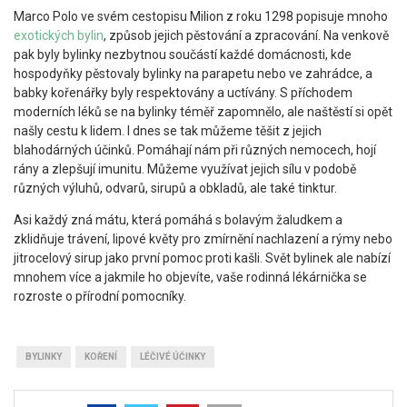
Marco Polo ve svém cestopisu Milion z roku 1298 popisuje mnoho
exotických bylin
, způsob jejich pěstování a zpracování. Na venkově
pak byly bylinky nezbytnou součástí každé domácnosti, kde
hospodyňky pěstovaly bylinky na parapetu nebo ve zahrádce, a
babky kořenářky byly respektovány a uctívány. S příchodem
moderních léků se na bylinky téměř zapomnělo, ale naštěstí si opět
našly cestu k lidem. I dnes se tak můžeme těšit z jejich
blahodárných účinků. Pomáhají nám při různých nemocech, hojí
rány a zlepšují imunitu. Můžeme využívat jejich sílu v podobě
různých výluhů, odvarů, sirupů a obkladů, ale také tinktur.
Asi každý zná mátu, která pomáhá s bolavým žaludkem a
zklidňuje trávení, lipové květy pro zmírnění nachlazení a rýmy nebo
jitrocelový sirup jako první pomoc proti kašli. Svět bylinek ale nabízí
mnohem více a jakmile ho objevíte, vaše rodinná lékárnička se
rozroste o přírodní pomocníky.
BYLINKY
KOŘENÍ
LÉČIVÉ ÚČINKY