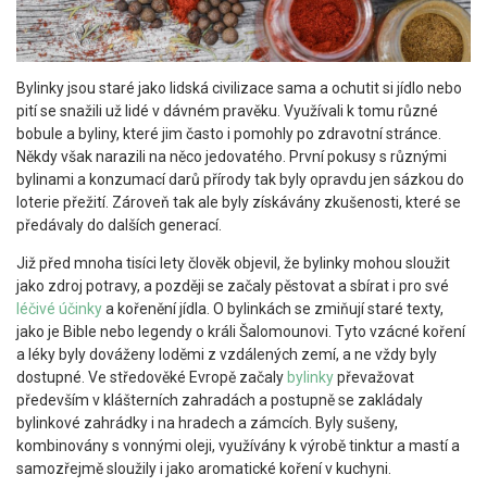
Bylinky jsou staré jako lidská civilizace sama a ochutit si jídlo nebo
pití se snažili už lidé v dávném pravěku. Využívali k tomu různé
bobule a byliny, které jim často i pomohly po zdravotní stránce.
Někdy však narazili na něco jedovatého. První pokusy s různými
bylinami a konzumací darů přírody tak byly opravdu jen sázkou do
loterie přežití. Zároveň tak ale byly získávány zkušenosti, které se
předávaly do dalších generací.
Již před mnoha tisíci lety člověk objevil, že bylinky mohou sloužit
jako zdroj potravy, a později se začaly pěstovat a sbírat i pro své
léčivé účinky
a kořenění jídla. O bylinkách se zmiňují staré texty,
jako je Bible nebo legendy o králi Šalomounovi. Tyto vzácné koření
a léky byly dováženy loděmi z vzdálených zemí, a ne vždy byly
dostupné. Ve středověké Evropě začaly
bylinky
převažovat
především v klášterních zahradách a postupně se zakládaly
bylinkové zahrádky i na hradech a zámcích. Byly sušeny,
kombinovány s vonnými oleji, využívány k výrobě tinktur a mastí a
samozřejmě sloužily i jako aromatické koření v kuchyni.