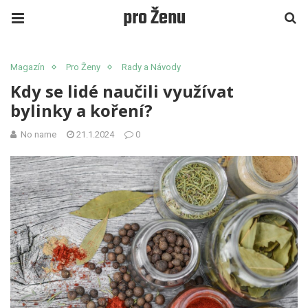
pro Ženu
Magazín
Pro Ženy
Rady a Návody
Kdy se lidé naučili využívat
bylinky a koření?
No name
21.1.2024
0