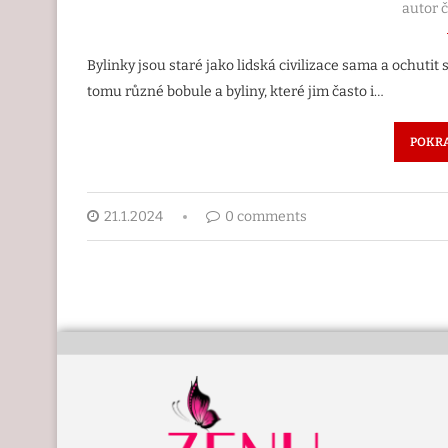
autor 
Bylinky jsou staré jako lidská civilizace sama a ochutit s
tomu různé bobule a byliny, které jim často i…
POKRA
21.1.2024
0 comments