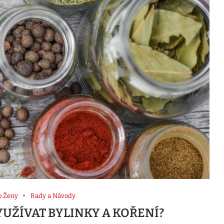
o Ženy
Rady a Návody
VYUŽÍVAT BYLINKY A KOŘENÍ?