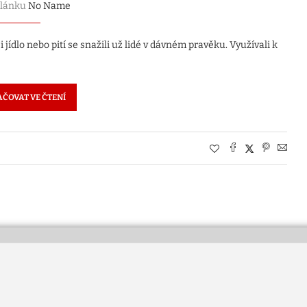
článku
No Name
i jídlo nebo pití se snažili už lidé v dávném pravěku. Využívali k
ČOVAT VE ČTENÍ