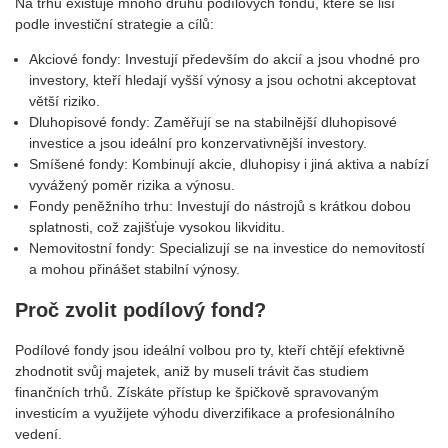
Na trhu existuje mnoho druhů podílových fondů, které se liší
podle investiční strategie a cílů:
Akciové fondy: Investují především do akcií a jsou vhodné pro
investory, kteří hledají vyšší výnosy a jsou ochotni akceptovat
větší riziko.
Dluhopisové fondy: Zaměřují se na stabilnější dluhopisové
investice a jsou ideální pro konzervativnější investory.
Smíšené fondy: Kombinují akcie, dluhopisy i jiná aktiva a nabízí
vyvážený poměr rizika a výnosu.
Fondy peněžního trhu: Investují do nástrojů s krátkou dobou
splatnosti, což zajišťuje vysokou likviditu.
Nemovitostní fondy: Specializují se na investice do nemovitostí
a mohou přinášet stabilní výnosy.
Proč zvolit podílový fond?
Podílové fondy jsou ideální volbou pro ty, kteří chtějí efektivně
zhodnotit svůj majetek, aniž by museli trávit čas studiem
finančních trhů. Získáte přístup ke špičkově spravovaným
investicím a využijete výhodu diverzifikace a profesionálního
vedení.