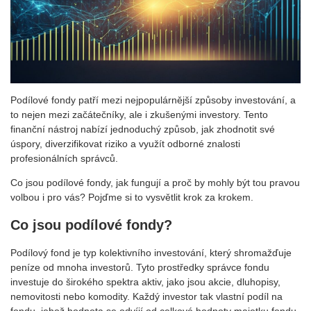
Podílové fondy patří mezi nejpopulárnější způsoby investování, a
to nejen mezi začátečníky, ale i zkušenými investory. Tento
finanční nástroj nabízí jednoduchý způsob, jak zhodnotit své
úspory, diverzifikovat riziko a využít odborné znalosti
profesionálních správců.
Co jsou podílové fondy, jak fungují a proč by mohly být tou pravou
volbou i pro vás? Pojďme si to vysvětlit krok za krokem.
Co jsou podílové fondy?
Podílový fond je typ kolektivního investování, který shromažďuje
peníze od mnoha investorů. Tyto prostředky správce fondu
investuje do širokého spektra aktiv, jako jsou akcie, dluhopisy,
nemovitosti nebo komodity. Každý investor tak vlastní podíl na
fondu, jehož hodnota se odvíjí od celkové hodnoty majetku fondu.