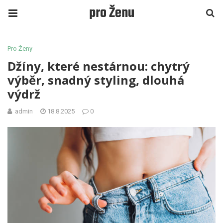
pro Ženu
Pro Ženy
Džíny, které nestárnou: chytrý
výběr, snadný styling, dlouhá
výdrž
admin
18.8.2025
0