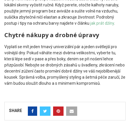
lokální skvrny vyčistit ručně. Když perete, otočte kalhoty naruby,
použijte jemný program bez aviváže a sušte volně na vzduchu,
sušička zbytečně ničí elastan a zkracuje životnost. Podrobný
postup i tipy na ochranu barvy najdete v článku
jak prát džíny
.
Chytré nákupy a drobné úpravy
Vyplatí se mít jeden tmavý univerzální pár a jeden světlejší pro
volnější dny. Pokud váháte mezi dvěma velikostmi, vyberte tu,
která lépe sedí v pase a přes boky, denim se při nošení lehce
přizpůsobí. Nebojte se drobných zásahů u švadleny, zkrácení nebo
decentní zúžení často promění dobré džíny ve váš nejoblíbenější
kousek. Správná volba, promyšlený styling a šetrná péče zaručí, že
vám budou sloužit dlouho a s minimem kompromisů.
SHARE