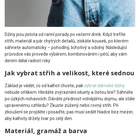
Džíny jsou jistota od ranní porady po večerní drink. Když trefíte
střih, materiál a pár chytrých detailů, získáte kousek, po kterém
sáhnete automaticky – pohodlný, lichotivý a odolný. Následující
průvodce vás provede výběrem, kombinováním i péčí, aby vám
denim dělal radost roky.
Jak vybrat střih a velikost, které sednou
Základ je vědět, co od kalhot chcete, pak
vybrat dámské džíny
nebude oříškem. Hledáte zvýraznění siluety a čistou linii? Sáhněte
po úzkých nohavicích. Dáváte přednost volnějšímu dojmu, ale stále
upravenému vzhledu? Zkuste zúžený nebo rovný střih. Při
zkoušení se projděte i posaďte, pas musí sedět hladce bez mezer,
aby kalhoty držely tvar po celý den.
Materiál, gramáž a barva