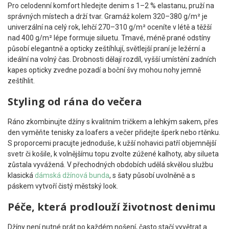
Pro celodenní komfort hledejte denim s 1–2 % elastanu, pruží na
správných místech a drží tvar. Gramáž kolem 320–380 g/m² je
univerzální na celý rok, lehčí 270–310 g/m² oceníte v létě a těžší
nad 400 g/m² lépe formuje siluetu. Tmavé, méně prané odstíny
působí elegantně a opticky zeštíhlují, světlejší praní je ležérní a
ideální na volný čas. Drobnosti dělají rozdíl, vyšší umístění zadních
kapes opticky zvedne pozadí a boční švy mohou nohy jemně
zeštíhlit.
Styling od rána do večera
Ráno zkombinujte džíny s kvalitním tričkem a lehkým sakem, přes
den vyměňte tenisky za loafers a večer přidejte šperk nebo rtěnku.
S proporcemi pracujte jednoduše, k užší nohavici patří objemnější
svetr či košile, k volnějšímu topu zvolte zúžené kalhoty, aby silueta
zůstala vyvážená. V přechodných obdobích udělá skvělou službu
klasická
dámská džínová bunda
, s šaty působí uvolněně a s
páskem vytvoří čistý městský look.
Péče, která prodlouží životnost denimu
Džíny není nutné prát po každém nošení, často stačí vyvětrat a