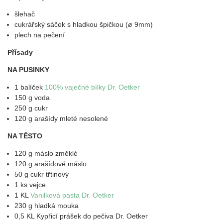
šlehač
cukrářský sáček s hladkou špičkou (ø 9mm)
plech na pečení
Přísady
NA PUSINKY
1 balíček
100% vaječné bílky Dr. Oetker
150 g voda
250 g cukr
120 g arašídy mleté nesolené
NA TĚSTO
120 g máslo změklé
120 g arašídové máslo
50 g cukr třtinový
1 ks vejce
1 KL
Vanilková pasta Dr. Oetker
230 g hladká mouka
0,5 KL Kypřicí prášek do pečiva Dr. Oetker