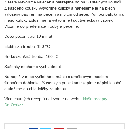
Z těsta vytvoříme váleček a nakrájíme ho na 50 stejných kousků.
Z každého kousku vytvoříme kuličky a naneseme je na plech
vyložený papírem na pečení asi 5 cm od sebe. Pomocí paličky na
maso kuličky zploštíme, a vytvoříme tak čtverečkový vzorek.
Vložíme do předehřáté trouby a pečeme.
Doba pečení: asi 10 minut
Elektrická trouba: 180 °C
Horkovzdušná trouba: 160 °C
Sušenky necháme vychladnout.
Na náplň v míse vyšleháme máslo s arašídovým máslem
šlehačem dohladka. Sušenky s pusinkami slepíme náplní k sobě
a uložíme do chladničky zatuhnout.
Více chutných receptů naleznete na webu:
Naše recepty |
Dr. Oetker
.