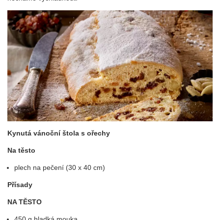
Kynutá vánoční štola s ořechy
Na těsto
plech na pečení (30 x 40 cm)
Přísady
NA TĚSTO
450 g hladká mouka