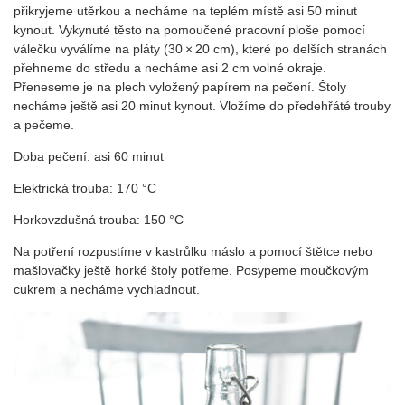
přikryjeme utěrkou a necháme na teplém místě asi 50 minut
kynout. Vykynuté těsto na pomoučené pracovní ploše pomocí
válečku vyválíme na pláty (30 × 20 cm), které po delších stranách
přehneme do středu a necháme asi 2 cm volné okraje.
Přeneseme je na plech vyložený papírem na pečení. Štoly
necháme ještě asi 20 minut kynout. Vložíme do předehřáté trouby
a pečeme.
Doba pečení: asi 60 minut
Elektrická trouba: 170 °C
Horkovzdušná trouba: 150 °C
Na potření rozpustíme v kastrůlku máslo a pomocí štětce nebo
mašlovačky ještě horké štoly potřeme. Posypeme moučkovým
cukrem a necháme vychladnout.