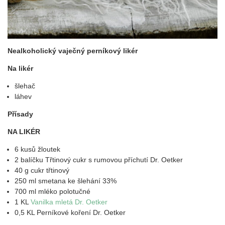
Nealkoholický vaječný perníkový likér
Na likér
šlehač
láhev
Přísady
NA LIKÉR
6 kusů žloutek
2 balíčku Třtinový cukr s rumovou příchutí Dr. Oetker
40 g cukr třtinový
250 ml smetana ke šlehání 33%
700 ml mléko polotučné
1 KL
Vanilka mletá Dr. Oetker
0,5 KL Perníkové koření Dr. Oetker