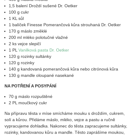
1,5 balení Droždí sušené Dr. Oetker
100 g cukr
1 KL sůl
1 balíček Finesse Pomerančová kůra strouhaná Dr. Oetker
170 g máslo změklé
200 ml mléko polotučné vlažné
2 ks vejce slepičí
1 PL
Vanilková pasta Dr. Oetker
120 g rozinky sultánky
120 g rozinky
140 g kandovaná pomerančová kůra nebo citrónová kůra
130 g mandle oloupané nasekané
NA POTŘENÍ A POSYPÁNÍ
70 g máslo rozpuštěné
2 PL moučkový cukr
Na přípravu těsta v míse smícháme mouku s droždím, cukrem,
solí a kůrou. Přidáme máslo, mléko, vejce a pastu a ručně
vypracujeme dohladka. Nakonec do těsta zapracujeme sultánky,
rozinky, kandovanou kůru a mandle. Těsto zaprášíme moukou,