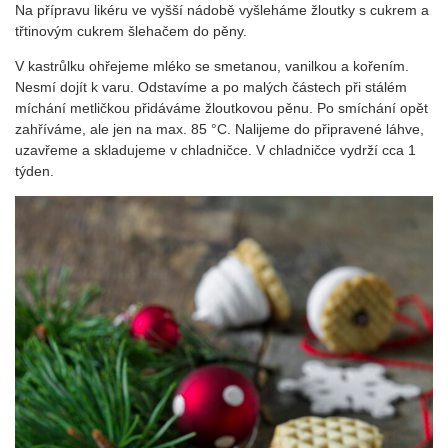
Na přípravu likéru ve vyšší nádobě vyšleháme žloutky s cukrem a
třtinovým cukrem šlehačem do pěny.
V kastrůlku ohřejeme mléko se smetanou, vanilkou a kořením.
Nesmí dojít k varu. Odstavíme a po malých částech při stálém
míchání metličkou přidáváme žloutkovou pěnu. Po smíchání opět
zahříváme, ale jen na max. 85 °C. Nalijeme do připravené láhve,
uzavřeme a skladujeme v chladničce. V chladničce vydrží cca 1
týden.