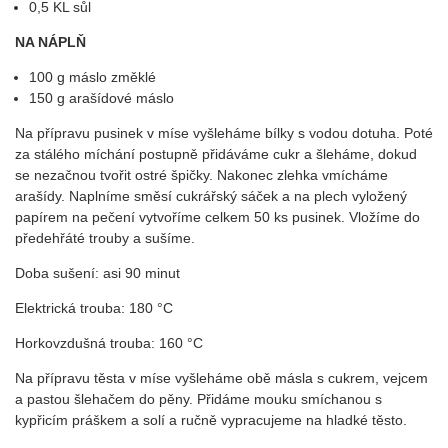
0,5 KL sůl
NA NÁPLŇ
100 g máslo změklé
150 g arašídové máslo
Na přípravu pusinek v míse vyšleháme bílky s vodou dotuha. Poté
za stálého míchání postupně přidáváme cukr a šleháme, dokud
se nezačnou tvořit ostré špičky. Nakonec zlehka vmícháme
arašídy. Naplníme směsí cukrářský sáček a na plech vyložený
papírem na pečení vytvoříme celkem 50 ks pusinek. Vložíme do
předehřáté trouby a sušíme.
Doba sušení: asi 90 minut
Elektrická trouba: 180 °C
Horkovzdušná trouba: 160 °C
Na přípravu těsta v míse vyšleháme obě másla s cukrem, vejcem
a pastou šlehačem do pěny. Přidáme mouku smíchanou s
kypřicím práškem a solí a ručně vypracujeme na hladké těsto.