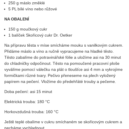
250 g máslo změklé
5 PL bílé víno nebo růžové
NA OBALENÍ
150 g moučkový cukr
1 balíček Skořicový cukr Dr. Oetker
Na přípravu těsta v míse smícháme mouku s vanilkovým cukrem.
Přidáme máslo a víno a ručně vypracujeme na hladké těsto.
Těsto zabalíme do potravinářské fólie a uložíme asi na 30 minut
do chladničky odpočinout. Těsto na pomoučené pracovní ploše
vyválíme pomocí válečku na plát o tloušťce asi 4 mm a vykrojíme
formičkami různé tvary. Pečivo přeneseme na plech vyložený
papírem na pečení. Vložíme do předehřáté trouby a pečeme.
Doba pečení: asi 15 minut
Elektrická trouba: 180 °C
Horkovzdušná trouba: 160 °C
Ještě teplé obalíme v cukru smíchaném se skořicovým cukrem a
necháme vychladnout.