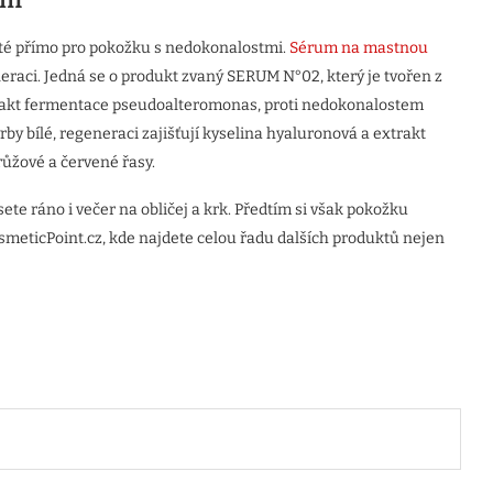
nuté přímo pro pokožku s nedokonalostmi.
Sérum na mastnou
eraci. Jedná se o produkt zvaný SERUM N°02, který je tvořen z
xtrakt fermentace pseudoalteromonas, proti nedokonalostem
by bílé, regeneraci zajišťují kyselina hyaluronová a extrakt
 růžové a červené řasy.
ete ráno i večer na obličej a krk. Předtím si však pokožku
smeticPoint.cz, kde najdete celou řadu dalších produktů nejen