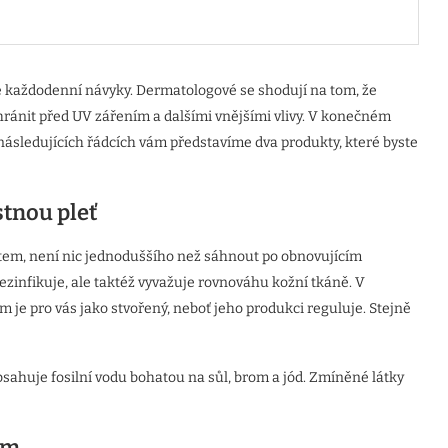
aše každodenní návyky. Dermatologové se shodují na tom, že
hránit před UV zářením a dalšími vnějšími vlivy. V konečném
 následujících řádcích vám představíme dva produkty, které byste
tnou pleť
tem, není nic jednoduššího než sáhnout po obnovujícím
nfikuje, ale taktéž vyvažuje rovnováhu kožní tkáně. V
m je pro vás jako stvořený, neboť jeho produkci reguluje. Stejně
sahuje fosilní vodu bohatou na sůl, brom a jód. Zmíněné látky
em