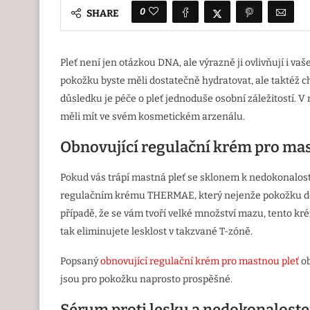
0
SHARE
Pleť není jen otázkou DNA, ale výrazně ji ovlivňují i v
pokožku byste měli dostatečně hydratovat, ale taktéž c
důsledku je péče o pleť jednoduše osobní záležitostí. V
měli mít ve svém kosmetickém arzenálu.
Obnovující regulační krém pro mas
Pokud vás trápí mastná pleť se sklonem k nedokonalos
regulačním krému THERMAE, který nejenže pokožku dezi
případě, že se vám tvoří velké množství mazu, tento kré
tak eliminujete lesklost v takzvané T-zóně.
Popsaný
obnovující regulační krém pro mastnou pleť
ob
jsou pro pokožku naprosto prospěšné.
Sérum proti lesku a nedokonalost