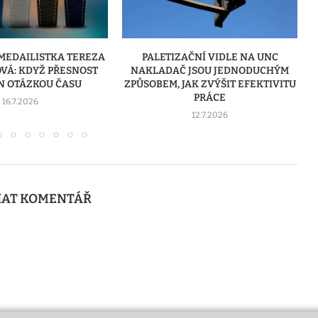
ČNÍ VIDLE NA UNC
VÝROBA REKLAMY JAKO CESTA K
JSOU JEDNODUCHÝM
SILNĚJŠÍ ZNAČCE
AK ZVÝŠIT EFEKTIVITU
8.7.2026
PRÁCE
12.7.2026
AT KOMENTÁŘ