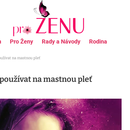
n
Pro Ženy
Rady a Návody
Rodina
oužívat na mastnou pleť
i používat na mastnou pleť