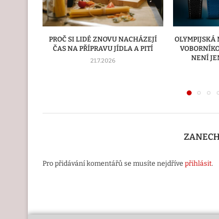
CHÁZEJÍ
OLYMPIJSKÁ MEDAILISTKA TEREZA
PALETIZA
 A PITÍ
VOBORNÍKOVÁ: KDYŽ PŘESNOST
NAKLADAČ 
NENÍ JEN OTÁZKOU ČASU
ZPŮSOBEM, J
16.7.2026
ZANECH
Pro přidávání komentářů se musíte nejdříve
přihlásit
.