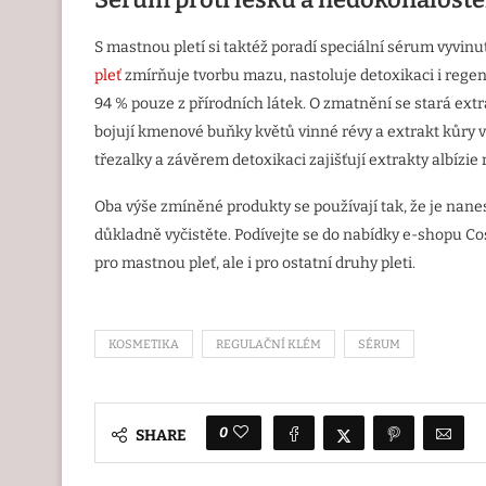
S mastnou pletí si taktéž poradí speciální sérum vyvi
pleť
zmírňuje tvorbu mazu, nastoluje detoxikaci i regen
94 % pouze z přírodních látek. O zmatnění se stará e
bojují kmenové buňky květů vinné révy a extrakt kůry vr
třezalky a závěrem detoxikaci zajišťují extrakty albízie
Oba výše zmíněné produkty se používají tak, že je nanes
důkladně vyčistěte. Podívejte se do nabídky e-shopu Co
pro mastnou pleť, ale i pro ostatní druhy pleti.
KOSMETIKA
REGULAČNÍ KLÉM
SÉRUM
0
SHARE