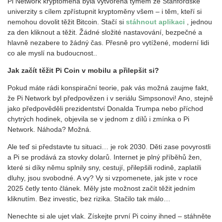
Pi Network kryptoměna byla vytvořena týmem ze Stanfordské
univerzity s cílem zpřístupnit kryptoměny všem – i těm, kteří si
nemohou dovolit těžit Bitcoin. Stačí si
stáhnout aplikaci
, jednou
za den kliknout a těžit. Žádné složité nastavování, bezpečné a
hlavně nezabere to žádný čas. Přesně pro vytížené, moderní lidi
co ale myslí na budoucnost..
Jak začít těžit Pi Coin v mobilu a přilepšit si?
Pokud máte rádi konspirační teorie, pak vás možná zaujme fakt,
že Pi Network byl předpovězen i v seriálu Simpsonovi! Ano, stejně
jako předpověděli prezidentství Donalda Trumpa nebo příchod
chytrých hodinek, objevila se v jednom z dílů i zmínka o Pi
Network. Náhoda? Možná.
Ale teď si představte tu situaci… je rok 2030. Děti zase povyrostli
a Pi se prodává za stovky dolarů. Internet je plný příběhů žen,
které si díky němu splnily sny, cestují, přilepšili rodině, zaplatili
dluhy, jsou svobodné. A vy? Vy si vzpomenete, jak jste v roce
2025 četly tento článek. Měly jste možnost začít těžit jedním
kliknutím. Bez investic, bez rizika. Stačilo tak málo…
Nenechte si ale ujet vlak. Získejte první Pi coiny ihned – stáhněte