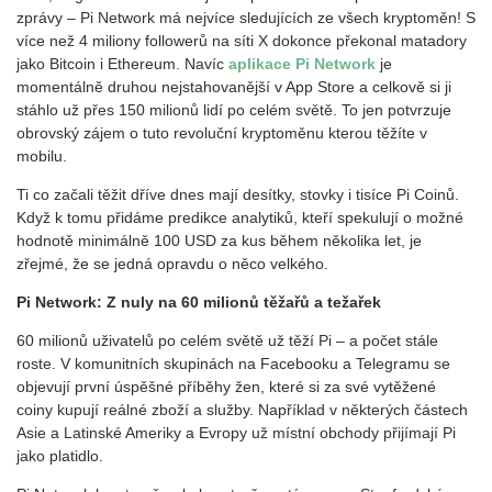
zprávy – Pi Network má nejvíce sledujících ze všech kryptoměn! S
více než 4 miliony followerů na síti X dokonce překonal matadory
jako Bitcoin i Ethereum. Navíc
aplikace Pi Network
je
momentálně druhou nejstahovanější v App Store a celkově si ji
stáhlo už přes 150 milionů lidí po celém světě. To jen potvrzuje
obrovský zájem o tuto revoluční kryptoměnu kterou těžíte v
mobilu.
Ti co začali těžit dříve dnes mají desítky, stovky i tisíce Pi Coinů.
Když k tomu přidáme predikce analytiků, kteří spekulují o možné
hodnotě minimálně 100 USD za kus během několika let, je
zřejmé, že se jedná opravdu o něco velkého.
Pi Network: Z nuly na 60 milionů těžařů a težařek
60 milionů uživatelů po celém světě už těží Pi – a počet stále
roste. V komunitních skupinách na Facebooku a Telegramu se
objevují první úspěšné příběhy žen, které si za své vytěžené
coiny kupují reálné zboží a služby. Například v některých částech
Asie a Latinské Ameriky a Evropy už místní obchody přijímají Pi
jako platidlo.