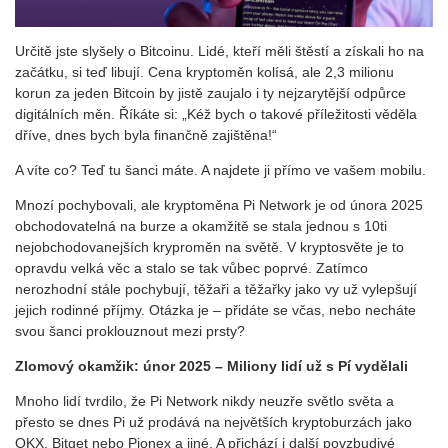
Určitě jste slyšely o Bitcoinu. Lidé, kteří měli štěstí a získali ho na
začátku, si teď libují. Cena kryptoměn kolísá, ale 2,3 milionu
korun za jeden Bitcoin by jistě zaujalo i ty nejzarytější odpůrce
digitálních měn. Říkáte si: „Kéž bych o takové příležitosti věděla
dříve, dnes bych byla finančně zajištěna!“
A víte co? Teď tu šanci máte. A najdete ji přímo ve vašem mobilu.
Mnozí pochybovali, ale kryptoměna Pi Network je od února 2025
obchodovatelná na burze a okamžitě se stala jednou s 10ti
nejobchodovanejších kryproměn na světě. V kryptosvěte je to
opravdu velká věc a stalo se tak vůbec poprvé. Zatímco
nerozhodní stále pochybují, těžaři a těžařky jako vy už vylepšují
jejich rodinné příjmy. Otázka je – přidáte se včas, nebo necháte
svou šanci proklouznout mezi prsty?
Zlomový okamžik: únor 2025 – Miliony lidí
už s Pí vydělali
Mnoho lidí tvrdilo, že Pi Network nikdy neuzře světlo světa a
přesto se dnes Pi už prodává na největších kryptoburzách jako
OKX, Bitget nebo Pionex a jiné. A přichází i další povzbudivé