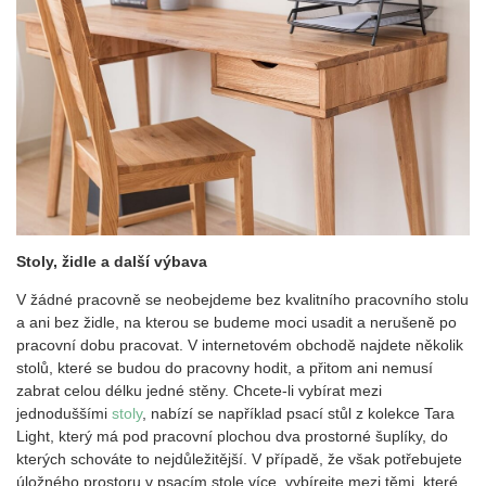
Stoly, židle a další výbava
V žádné pracovně se neobejdeme bez kvalitního pracovního stolu
a ani bez židle, na kterou se budeme moci usadit a nerušeně po
pracovní dobu pracovat. V internetovém obchodě najdete několik
stolů, které se budou do pracovny hodit, a přitom ani nemusí
zabrat celou délku jedné stěny. Chcete-li vybírat mezi
jednoduššími
stoly
, nabízí se například psací stůl z kolekce Tara
Light, který má pod pracovní plochou dva prostorné šuplíky, do
kterých schováte to nejdůležitější. V případě, že však potřebujete
úložného prostoru v psacím stole více, vybírejte mezi těmi, které