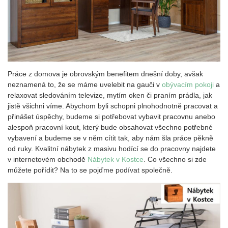
Práce z domova je obrovským benefitem dnešní doby, avšak
neznamená to, že se máme uvelebit na gauči v
obývacím pokoji
a
relaxovat sledováním televize, mytím oken či praním prádla, jak
jistě všichni víme. Abychom byli schopni plnohodnotně pracovat a
přinášet úspěchy, budeme si potřebovat vybavit pracovnu anebo
alespoň pracovní kout, který bude obsahovat všechno potřebné
vybavení a budeme se v něm cítit tak, aby nám šla práce pěkně
od ruky. Kvalitní nábytek z masivu hodící se do pracovny najdete
v internetovém obchodě
Nábytek v Kostce
. Co všechno si zde
můžete pořídit? Na to se pojďme podívat společně.