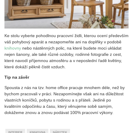
Ke stolu vyberte pohodlnou pracovní židli, kterou ocení především
váš pohybový aparát a nezapomeňte ani na doplňky v podobě
knihovny
nebo nástěnných polic, na které budete moci ukládat
nejen šanony, ale také různé ozdoby, rodinné fotografie z cest,
které navodí příjemnou atmosféru a v neposlední řadě květiny,
které dokáží pěkně čistit vzduch.
Tip na závěr
Spousta z nás na tzv. home office pracuje mnohem déle, než by
bychom pracovali v práci. Nezapomínejte však ani na důležitost
vlastních koníčků, pobytu s rodinou a s přáteli. Jedině po
kvalitním odpočinku a času, který věnujeme sobě samým,
dokážeme znovu a znovu podávat 100% pracovní výkony.
INTERIER
KNIHOVNA
NÁBYTEK