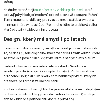
kořeny.
Na druhé straně stojí
snubní prsteny z chirurgické oceli
, které
oslovují páry hledající moderní, odolné a cenově dostupné řešení.
Tento materiál je oblíbený pro svou pevnost, stálobarevnost a
minimální nároky na údržbu. Pro mnoho lidí je to praktická volba,
která obstojí v každodenním provozu.
Design, který má smysl i po letech
Design snubního prstenu by neměl vycházet jen z aktuální módy.
To, co dnes působí originálně, může za pár let ztratit kouzlo. Proto
se stále více párů přiklání k čistým liniím a nadčasovým tvarům.
Jednoduchý design má jednu velkou výhodu. Snadno se
kombinuje s dalšími šperky a nepůsobí rušivě. Prsten se stává
přirozenou součástí ruky, nikoliv dominantním prvkem, který by
přitahoval pozornost za každou cenu.
Snubní prsteny mohou být hladké, jemně zdobené nebo doplněné
drobným detailem, který jim dodá osobní charakter. Důležité je,
aby se v nich oba partneři cítili dobře a přirozeně.