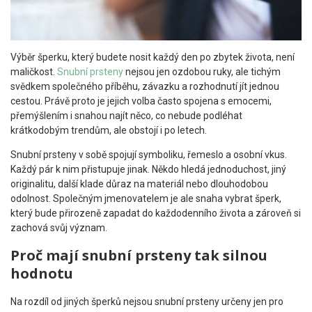
Výběr šperku, který budete nosit každý den po zbytek života, není
maličkost.
Snubní prsteny
nejsou jen ozdobou ruky, ale tichým
svědkem společného příběhu, závazku a rozhodnutí jít jednou
cestou. Právě proto je jejich volba často spojena s emocemi,
přemýšlením i snahou najít něco, co nebude podléhat
krátkodobým trendům, ale obstojí i po letech.
Snubní prsteny v sobě spojují symboliku, řemeslo a osobní vkus.
Každý pár k nim přistupuje jinak. Někdo hledá jednoduchost, jiný
originalitu, další klade důraz na materiál nebo dlouhodobou
odolnost. Společným jmenovatelem je ale snaha vybrat šperk,
který bude přirozeně zapadat do každodenního života a zároveň si
zachová svůj význam.
Proč mají snubní prsteny tak silnou
hodnotu
Na rozdíl od jiných šperků nejsou snubní prsteny určeny jen pro