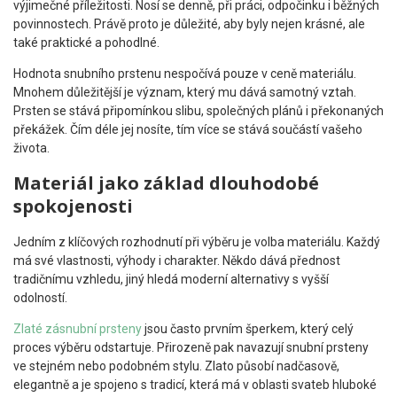
výjimečné příležitosti. Nosí se denně, při práci, odpočinku i běžných
povinnostech. Právě proto je důležité, aby byly nejen krásné, ale
také praktické a pohodlné.
Hodnota snubního prstenu nespočívá pouze v ceně materiálu.
Mnohem důležitější je význam, který mu dává samotný vztah.
Prsten se stává připomínkou slibu, společných plánů i překonaných
překážek. Čím déle jej nosíte, tím více se stává součástí vašeho
života.
Materiál jako základ dlouhodobé
spokojenosti
Jedním z klíčových rozhodnutí při výběru je volba materiálu. Každý
má své vlastnosti, výhody i charakter. Někdo dává přednost
tradičnímu vzhledu, jiný hledá moderní alternativy s vyšší
odolností.
Zlaté zásnubní prsteny
jsou často prvním šperkem, který celý
proces výběru odstartuje. Přirozeně pak navazují snubní prsteny
ve stejném nebo podobném stylu. Zlato působí nadčasově,
elegantně a je spojeno s tradicí, která má v oblasti svateb hluboké