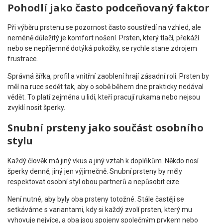
Pohodlí jako často podceňovaný faktor
Při výběru prstenu se pozornost často soustředí na vzhled, ale
neméně důležitý je komfort nošení. Prsten, který tlačí, překáží
nebo se nepříjemně dotýká pokožky, se rychle stane zdrojem
frustrace.
Správná šířka, profil a vnitřní zaoblení hrají zásadní roli. Prsten by
měl na ruce sedět tak, aby o sobě během dne prakticky nedával
vědět. To platí zejména u lidí, kteří pracují rukama nebo nejsou
zvyklí nosit šperky.
Snubní prsteny jako součást osobního
stylu
Každý člověk má jiný vkus a jiný vztah k doplňkům. Někdo nosí
šperky denně, jiný jen výjimečně. Snubní prsteny by měly
respektovat osobní styl obou partnerů a nepůsobit cize.
Není nutné, aby byly oba prsteny totožné. Stále častěji se
setkáváme s variantami, kdy si každý zvolí prsten, který mu
vyhovuje nejvíce, a oba jsou spojeny společným prvkem nebo