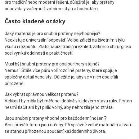
pro tradiční nebo moderní řešení, důležité je, aby prsteny
odpovídaly vašemu životnímu stylu a hodnotám.
Často kladené otázky
Jaký materiál je pro snubní prsteny nejvhodnější?
Neexistuje univerzální odpověď. Volba záleží na životním stylu,
vkusu i rozpočtu. Zlato nabízí tradiční vzhled, zatímco chirurgická
ocel vyniká odolností a praktičností.
Musí být snubní prsteny pro oba partnery stejné?
Nemusí. Stále více párů volí rozdílné prsteny, které spojuje
společný detail nebo styl. Důležité je, aby se v nich oba cítili
přirozeně.
Jak vybrat správnou velikost prstenu?
Velikost by měla být měřena ideálně v klidovém stavu ruky. Prsten
nesmí tlačit ani být příliš volný, aby nehrozila jeho ztráta.
Jsou snubní prsteny vhodné pro každodenní nošení?
Ano, právě k tomu jsou určeny. Při správné volbě materiálu a tvaru
se stanou přirozenou součástí každodenního života.