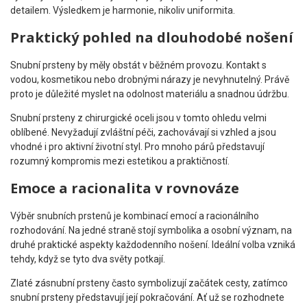
detailem. Výsledkem je harmonie, nikoliv uniformita.
Praktický pohled na dlouhodobé nošení
Snubní prsteny by měly obstát v běžném provozu. Kontakt s
vodou, kosmetikou nebo drobnými nárazy je nevyhnutelný. Právě
proto je důležité myslet na odolnost materiálu a snadnou údržbu.
Snubní prsteny z chirurgické oceli jsou v tomto ohledu velmi
oblíbené. Nevyžadují zvláštní péči, zachovávají si vzhled a jsou
vhodné i pro aktivní životní styl. Pro mnoho párů představují
rozumný kompromis mezi estetikou a praktičností.
Emoce a racionalita v rovnováze
Výběr snubních prstenů je kombinací emocí a racionálního
rozhodování. Na jedné straně stojí symbolika a osobní význam, na
druhé praktické aspekty každodenního nošení. Ideální volba vzniká
tehdy, když se tyto dva světy potkají.
Zlaté zásnubní prsteny často symbolizují začátek cesty, zatímco
snubní prsteny představují její pokračování. Ať už se rozhodnete