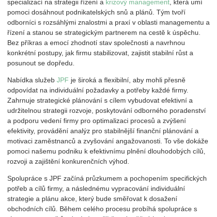
specializací na strategii řízení a
krizový management
, která umí
pomoci dosáhnout podnikatelských snů a plánů. Tým tvoří
odborníci s rozsáhlými znalostmi a praxí v oblasti managementu a
řízení a stanou se strategickým partnerem na cestě k úspěchu.
Bez příkras a emocí zhodnotí stav společnosti a navrhnou
konkrétní postupy, jak firmu stabilizovat, zajistit stabilní růst a
posunout se dopředu.
Nabídka služeb
JPF
je široká a flexibilní, aby mohli přesně
odpovídat na individuální požadavky a potřeby každé firmy.
Zahrnuje strategické plánování s cílem vybudovat efektivní a
udržitelnou strategii rozvoje, poskytování odborného poradenství
a podporu vedení firmy pro optimalizaci procesů a zvýšení
efektivity, provádění analýz pro stabilnější finanční plánování a
motivaci zaměstnanců a zvyšování angažovanosti. To vše dokáže
pomoci našemu podniku k efektivnímu plnění dlouhodobých cílů,
rozvoji a zajištění konkurenčních výhod.
Spolupráce s JPF začíná průzkumem a pochopením specifických
potřeb a cílů firmy, a následnému vypracování individuální
strategie a plánu akce, který bude směřovat k dosažení
obchodních cílů. Během celého procesu probíhá spolupráce s