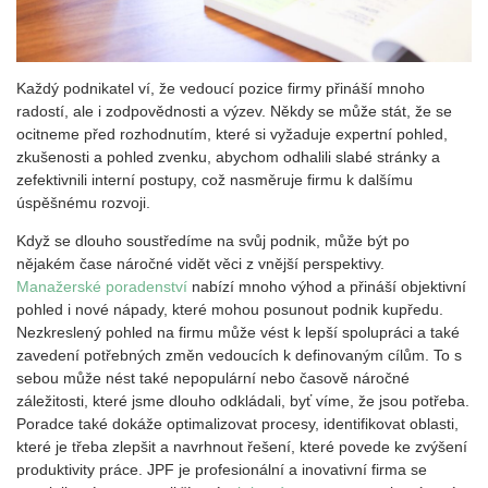
Každý podnikatel ví, že vedoucí pozice firmy přináší mnoho
radostí, ale i zodpovědnosti a výzev. Někdy se může stát, že se
ocitneme před rozhodnutím, které si vyžaduje expertní pohled,
zkušenosti a pohled zvenku, abychom odhalili slabé stránky a
zefektivnili interní postupy, což nasměruje firmu k dalšímu
úspěšnému rozvoji.
Když se dlouho soustředíme na svůj podnik, může být po
nějakém čase náročné vidět věci z vnější perspektivy.
Manažerské poradenství
nabízí mnoho výhod a přináší objektivní
pohled i nové nápady, které mohou posunout podnik kupředu.
Nezkreslený pohled na firmu může vést k lepší spolupráci a také
zavedení potřebných změn vedoucích k definovaným cílům. To s
sebou může nést také nepopulární nebo časově náročné
záležitosti, které jsme dlouho odkládali, byť víme, že jsou potřeba.
Poradce také dokáže optimalizovat procesy, identifikovat oblasti,
které je třeba zlepšit a navrhnout řešení, které povede ke zvýšení
produktivity práce. JPF je profesionální a inovativní firma se