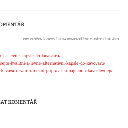
KOMENTÁŘ
PRO VLOŽENÍ ODPOVĚDI NA KOMENTÁŘ SE MUSÍTE PŘIHLÁSIT
litni-a-levne-kapsle-do-kavovaru/
ejte-kvalitni-a-levne-alternativni-kapsle-do-kavovaru/
do-kavovaru-vam-umozni-pripravit-si-bajecnou-kavu-levneji/
AT KOMENTÁŘ