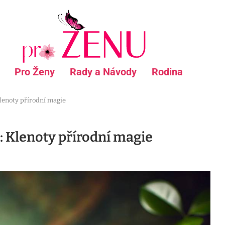
Pro Ženy
Rady a Návody
Rodina
Klenoty přírodní magie
: Klenoty přírodní magie