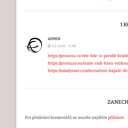
1 
ADMIN
5.2.2025 - 11:49
https://prozenu.cz/vite-kde-si-poridit-kva
https://promuze.eu/mate-radi-kavu-vyzkous
https://mladysvet.cz/alternativni-kapsle-
ZANECH
Pro přidávání komentářů se musíte nejdříve
přihlásit
.