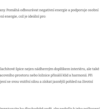
any. Pomáhá odbourávat negativní energie a podporuje osobní
í energie, což je ideální pro:
lachitové špice nejen nádherným doplňkem interiéru, ale také
covního prostoru nebo ložnice přináší klid a harmonii. Při
ení se svou vnitřní silou a získat jasnější pohled na životní
 Nevystavujte ho dlouhodobě vodě, aby nedošlo k jeho poškození.