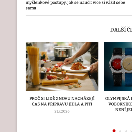
myšlenkové postupy, jak se naučit více si vážit sebe
sama
DALŠÍ 
CHÁZEJÍ
OLYMPIJSKÁ MEDAILISTKA TEREZA
PALETIZA
 A PITÍ
VOBORNÍKOVÁ: KDYŽ PŘESNOST
NAKLADAČ 
NENÍ JEN OTÁZKOU ČASU
ZPŮSOBEM, J
16.7.2026