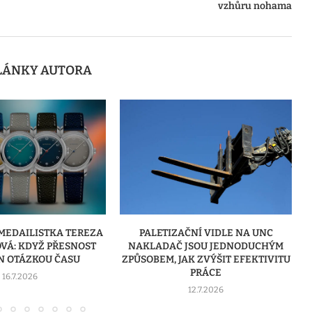
vzhůru nohama
ČLÁNKY AUTORA
ČNÍ VIDLE NA UNC
VÝROBA REKLAMY JAKO CESTA K
JSOU JEDNODUCHÝM
SILNĚJŠÍ ZNAČCE
AK ZVÝŠIT EFEKTIVITU
8.7.2026
PRÁCE
12.7.2026