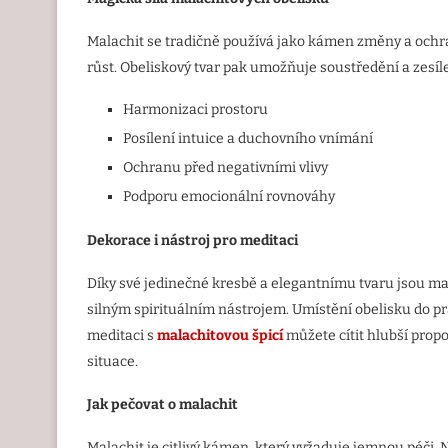
Malachit se tradičně používá jako kámen změny a ochr
růst. Obeliskový tvar pak umožňuje soustředění a zesílen
Harmonizaci prostoru
Posílení intuice a duchovního vnímání
Ochranu před negativními vlivy
Podporu emocionální rovnováhy
Dekorace i nástroj pro meditaci
Díky své jedinečné kresbě a elegantnímu tvaru jsou ma
silným spirituálním nástrojem. Umístění obelisku do pra
meditaci s
malachitovou špicí
můžete cítit hlubší propoj
situace.
Jak pečovat o malachit
Malachit je citlivý kámen, který vyžaduje jemnou péči.