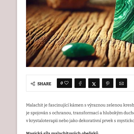
0
SHARE
Malachit je fascinující kámen s výraznou zelenou kresbou
je spojován s ochranou, transformací a hlubokým duch
v krystaloterapii nebo jako dekorativní prvek s mystick
Magická síla malachitových obelisků