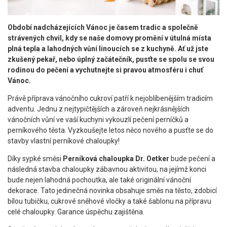
Období nadcházejících Vánoc je časem tradic a společně
strávených chvil, kdy se naše domovy promění v útulná místa
plná tepla a lahodných vůní linoucích se z kuchyně.
Ať už jste
zkušený pekař, nebo úplný začátečník, pusťte se spolu se svou
rodinou do pečení a vychutnejte si pravou atmosféru i chuť
Vánoc.
Právě příprava vánočního cukroví patří k nejoblíbenějším tradicím
adventu. Jednu z nejtypičtějších a zároveň nejkrásnějších
vánočních vůní ve vaší kuchyni vykouzlí pečení perníčků a
perníkového těsta. Vyzkoušejte letos něco nového a pusťte se do
stavby vlastní perníkové chaloupky!
Díky sypké směsi
Perníková chaloupka Dr. Oetker
bude pečení a
následná stavba chaloupky zábavnou aktivitou, na jejímž konci
bude nejen lahodná pochoutka, ale také originální vánoční
dekorace. Tato jedinečná novinka obsahuje směs na těsto, zdobicí
bílou tubičku, cukrové sněhové vločky a také šablonu na přípravu
celé chaloupky. Garance úspěchu zajištěna.