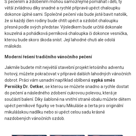
S pečením a zdobením mohou samozřejmě pomáhat i děti, ty
větší zvládnou díky snadné a rychlé přípravě upéct chaloupku
dokonce úplně sami. Společné pečení vás bude jistě bavit natolik,
že si každý člen rodiny bude chtít upéct a ozdobit chaloupku
přesně podle svých představ. Výsledkem bude určitě dokonale
kouzelná a pohádková perníková chaloupka či dokonce vesnička,
kterou bude skoro škoda sníst. Její lahodné chuti ale odolá
málokdo.
Moderní řešení tradičního vánočního pečení
Jakmile budete mít největší stavební projekt letošního adventu
hotový, můžete pokračovat v přípravě dalších lahodných vánočních
dobrot. Práci vám usnadní například oblíbená
sypká směs
Perníčky Dr. Oetker
, se kterou se můžete snadno a rychle dostat
do pečení a následného zdobení cukrovou polevou, která je
součástí balení. Díky šabloně na vnitřní straně obalu můžete dětem
upéct perníkové figurky ve tvaru Mikuláše a čerta pro originální
mikulášskou nadílku nebo si upéct celou sadu krásně
nazdobených vánočních ozdob.