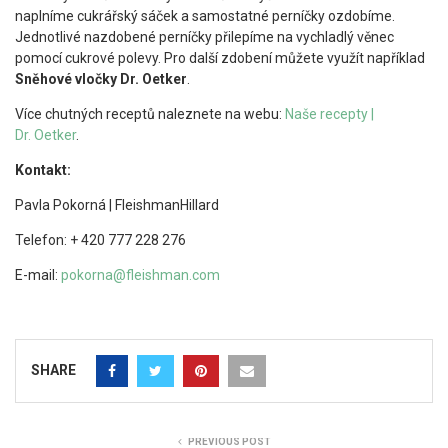
naplníme cukrářský sáček a samostatné perníčky ozdobíme.
Jednotlivé nazdobené perníčky přilepíme na vychladlý věnec
pomocí cukrové polevy. Pro další zdobení můžete využít například
Sněhové vločky Dr. Oetker
.
Více chutných receptů naleznete na webu:
Naše recepty |
Dr. Oetker
.
Kontakt:
Pavla Pokorná | FleishmanHillard
Telefon: + 420 777 228 276
E-mail:
pokorna@fleishman.com
SHARE
PREVIOUS POST