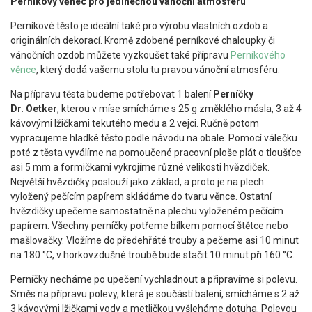
Perníkový věnec pro jedinečnou vánoční atmosféru
Perníkové těsto je ideální také pro výrobu vlastních ozdob a
originálních dekorací. Kromě zdobené perníkové chaloupky či
vánočních ozdob můžete vyzkoušet také přípravu
Perníkového
věnce
, který dodá vašemu stolu tu pravou vánoční atmosféru.
Na přípravu těsta budeme potřebovat 1 balení
Perníčky
Dr. Oetker
, kterou v míse smícháme s 25 g změklého másla, 3 až 4
kávovými lžičkami tekutého medu a 2 vejci. Ručně potom
vypracujeme hladké těsto podle návodu na obale. Pomocí válečku
poté z těsta vyválíme na pomoučené pracovní ploše plát o tloušťce
asi 5 mm a formičkami vykrojíme různé velikosti hvězdiček.
Největší hvězdičky poslouží jako základ, a proto je na plech
vyložený pečícím papírem skládáme do tvaru věnce. Ostatní
hvězdičky upečeme samostatně na plechu vyloženém pečícím
papírem. Všechny perníčky potřeme bílkem pomocí štětce nebo
mašlovačky. Vložíme do předehřáté trouby a pečeme asi 10 minut
na 180 °C, v horkovzdušné troubě bude stačit 10 minut při 160 °C.
Perníčky necháme po upečení vychladnout a připravíme si polevu.
Směs na přípravu polevy, která je součástí balení, smícháme s 2 až
3 kávovými lžičkami vody a metličkou vyšleháme dotuha. Polevou