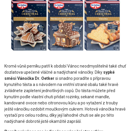
Kromě vůně perníku patří k období Vánoc neodmyslitelně také chuť
dozlatova upečené vláčné a nadýchané vánočky. Díky
sypké
směsi Vánočka Dr. Oetker
si snadno poradíte s přípravou
kynutého těsta a s návodem na vnitřní straně obalu také hravě
zvládnete zapletení jednotlivých copů. Do těsta můžete před
kynutím podle vlastní chuti přidat rozinky, sekané mandle,
kandované ovoce nebo citronovou kůru a po vytažení z trouby
ještě vánočku ozdobit moučkovým cukrem. Hotová vánočka hravě
vystačí pro celou rodinu, díky její lahodné chuti se ale po této
nadýchané dobrotě jistě okamžitě zapráší.