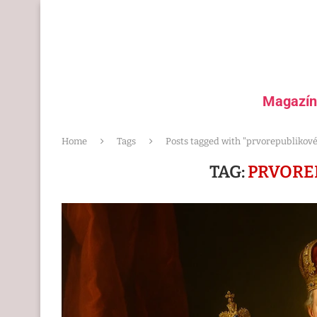
Magazín
Home
Tags
Posts tagged with "prvorepublikov
TAG:
PRVORE