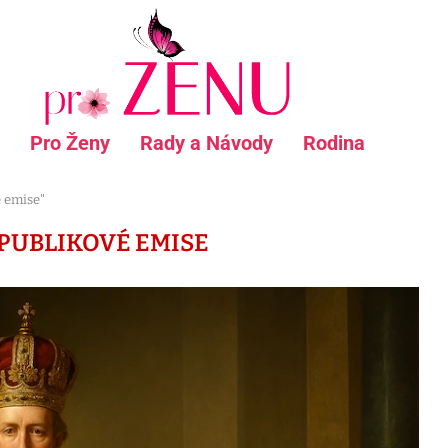
Pro Ženy
Rady a Návody
Rodina
é emise"
PUBLIKOVÉ EMISE