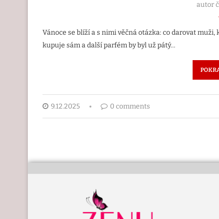
autor 
Vánoce se blíží a s nimi věčná otázka: co darovat muži,
kupuje sám a další parfém by byl už pátý…
POKRA
9.12.2025
0 comments